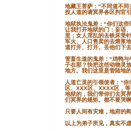
地藏王菩萨：“不同道不同
投人道的请冥界各区判官引
地狱执法鬼差：“你们这些
让我打开地狱的门：妄语
里；女人淫乱的去铁床受
军火、人口售卖的去熔浆
道打开、打开。丢他们下去
管畜生道的鬼差：“鸡鸭与
子在那？快把这些动物灵
地方。我们这里是管陆地的
人道亡灵的引领使者：“你们
区、XXX区、XXXX区
地狱的，我们带你们去冥
们冥界的规矩。都不要哭啊
只要人间有灾难，地府的
以上为弟子所见，真实不