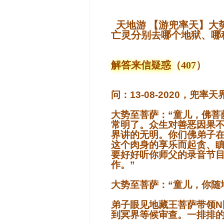
天地游 【游兜率天】大
亡灵分别去哪个地狱、哪
解答来信疑惑（407
）
问：13-08-2020，兜率
大势至菩萨：“童儿，佛菩
常明了。众生对善恶因果
界讲的无明。你们佛弟子
这个肉身的享乐而起贪、
要好好听你师父的录音节
作。”
大势至菩萨：“童儿，你随
弟子眼见地藏王菩萨带领N
到冥界等候审查。一排排