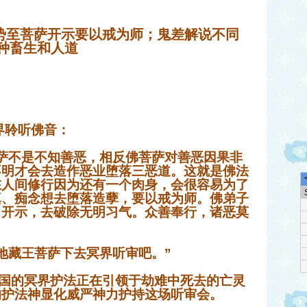
势至菩萨开示要以戒为师；鬼差解说不同
种畜生和人道
天界聆听佛音：
萨不是不知善恶，相反佛菩萨对善恶因果非
不明才会去造作恶业堕落三恶道。这就是佛法
在人间修行因为还有一个肉身，会很容易为了
瞋、痴念想去堕落造孽，要以戒为师。佛弟子
目开示，去破除无明习气。众善奉行，诸恶莫
地藏王菩萨下去冥界听审吧。”
国的冥界护法正在引领于劫难中死去的亡灵
的护法神显化威严神力护持这场听审会。