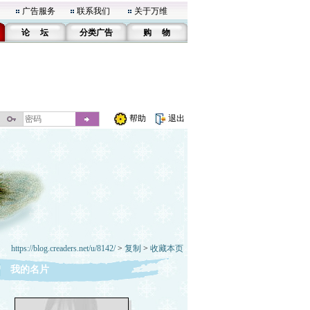
广告服务
联系我们
关于万维
论 坛
分类广告
购 物
帮助
退出
https://blog.creaders.net/u/8142/
>
复制
>
收藏本页
我的名片