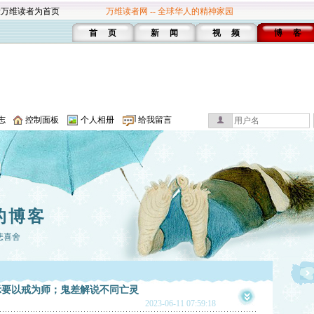
设万维读者为首页
万维读者网 -- 全球华人的精神家园
首 页
新 闻
视 频
博 客
志
控制面板
个人相册
给我留言
a的博客
悲喜舍
示要以戒为师；鬼差解说不同亡灵
2023-06-11 07:59:18