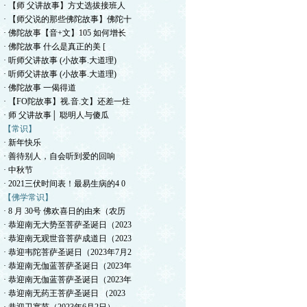
· 【师 父讲故事】方丈选拔接班人
· 【师父说的那些佛陀故事】佛陀十
· 佛陀故事【音+文】105 如何增长
· 佛陀故事 什么是真正的美 [
· 听师父讲故事 (小故事.大道理)
· 听师父讲故事 (小故事.大道理)
· 佛陀故事 一偈得道
· 【FO陀故事】视.音.文】还差一炷
· 师 父讲故事│ 聪明人与傻瓜
【常识】
· 新年快乐
· 善待别人，自会听到爱的回响
· 中秋节
· 2021三伏时间表！最易生病的4 0
【佛学常识】
· 8 月 30号 佛欢喜日的由来（农历
· 恭迎南无大势至菩萨圣诞日（2023
· 恭迎南无观世音菩萨成道日（2023
· 恭迎韦陀菩萨圣诞日（2023年7月2
· 恭迎南无伽蓝菩萨圣诞日（2023年
· 恭迎南无伽蓝菩萨圣诞日（2023年
· 恭迎南无药王菩萨圣诞日 （2023