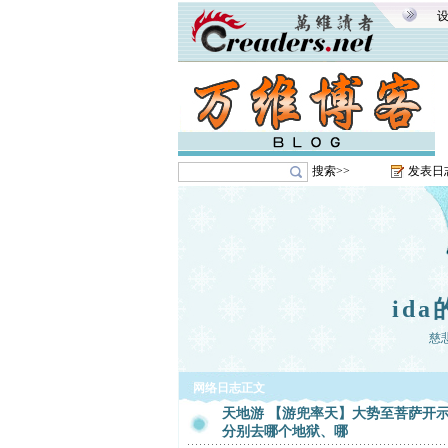
搜索>>
发表日
id
慈
网络日志正文
天地游 【游兜率天】大势至菩萨开
分别去哪个地狱、哪