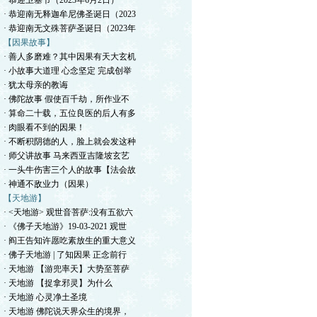
· 恭迎卫塞节（2023年6月2日）
· 恭迎南无释迦牟尼佛圣诞日（2023
· 恭迎南无文殊菩萨圣诞日（2023年
【因果故事】
· 善人多磨难？其中因果有天大玄机
· 小故事大道理 心念坚定 完成创举
· 犹太母亲的教诲
· 佛陀故事 假使百千劫，所作业不
· 算命二十载，五位良医的后人有多
· 肉眼看不到的因果！
· 不断积阴德的人，脸上就会发这种
· 师父讲故事 马来西亚吉隆坡玄艺
· 一头牛伤害三个人的故事【法会故
· 神通不敌业力（因果）
【天地游】
· <天地游> 观世音菩萨:没有五欲六
· 《佛子天地游》19-03-2021 观世
· 阎王告知许愿吃素放生的重大意义
· 佛子天地游 | 了知因果 正念前行
· 天地游 【游兜率天】大势至菩萨
· 天地游 【捉拿邪灵】为什么
· 天地游 心灵净土圣境
· 天地游 佛陀说天界众生的境界，