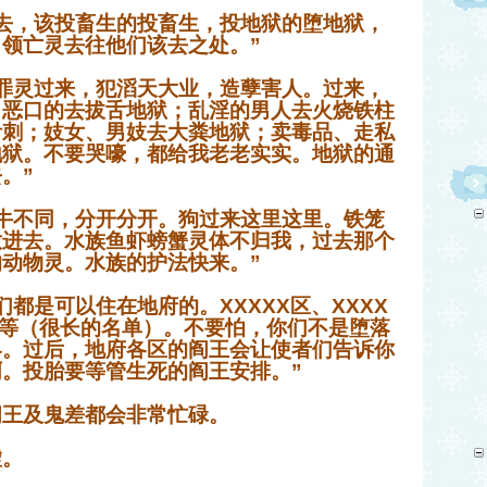
去，该投畜生的投畜生，投地狱的堕地狱，
领亡灵去往他们该去之处。”
罪灵过来，犯滔天大业，造孽害人。过来，
、恶口的去拔舌地狱；乱淫的男人去火烧铁柱
针刺；妓女、男妓去大粪地狱；卖毒品、走私
地狱。不要哭嚎，都给我老老实实。地狱的通
。”
牛不同，分开分开。狗过来这里这里。铁笼
放进去。水族鱼虾螃蟹灵体不归我，过去那个
动物灵。水族的护法快来。”
都是可以住在地府的。XXXXX区、XXXX
，等等（很长的名单）。不要怕，你们不是堕落
界。过后，地府各区的阎王会让使者们告诉你
。投胎要等管生死的阎王安排。”
阎王及鬼差都会非常忙碌。
虚。