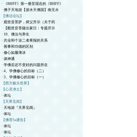
· 《BHFF》第一册至现在的《BHFF》
· 佛子天地游【游水天佛国】南无水
【佛法论坛】
· 观世音菩萨，师父开示（关于药
· 【觀世音菩薩出家日︱专题开示
· 19、佛法与养生
· 共业和个业二者果报的关系
· 善事和功德的区别
· 修心如履薄冰
· 谈神通
· 学佛后还不变好的问题所在
· 4、学佛修心的目标（二）
· 3、学佛修心的目标（一）
【西方极乐世界】
【心灵净土】
· 体坛
【天界见闻】
· 天地游『天界见闻』
· 体坛
【佛菩Sa通告】
· 体坛
· 体坛