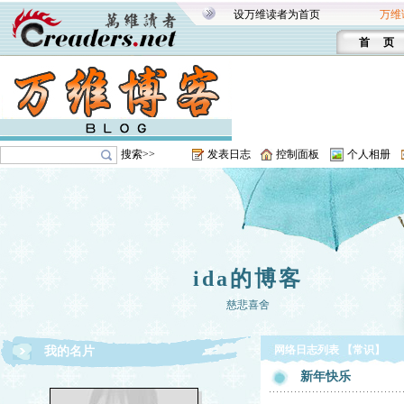
设万维读者为首页
万维
首 页
搜索>>
发表日志
控制面板
个人相册
ida的博客
慈悲喜舍
网络日志列表 【常识】
我的名片
新年快乐