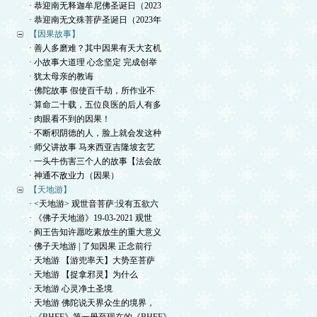
· 恭迎南无释迦牟尼佛圣诞日（2023
· 恭迎南无文殊菩萨圣诞日（2023年
【因果故事】
· 善人多磨难？其中因果有天大玄机
· 小故事大道理 心念坚定 完成创举
· 犹太母亲的教诲
· 佛陀故事 假使百千劫，所作业不
· 算命二十载，五位良医的后人有多
· 肉眼看不到的因果！
· 不断积阴德的人，脸上就会发这种
· 师父讲故事 马来西亚吉隆坡玄艺
· 一头牛伤害三个人的故事【法会故
· 神通不敌业力（因果）
【天地游】
· <天地游> 观世音菩萨:没有五欲六
· 《佛子天地游》19-03-2021 观世
· 阎王告知许愿吃素放生的重大意义
· 佛子天地游 | 了知因果 正念前行
· 天地游 【游兜率天】大势至菩萨
· 天地游 【捉拿邪灵】为什么
· 天地游 心灵净土圣境
· 天地游 佛陀说天界众生的境界，