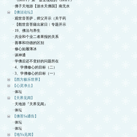
· 《BHFF》第一册至现在的《BHFF》
· 佛子天地游【游水天佛国】南无水
【佛法论坛】
· 观世音菩萨，师父开示（关于药
· 【觀世音菩薩出家日︱专题开示
· 19、佛法与养生
· 共业和个业二者果报的关系
· 善事和功德的区别
· 修心如履薄冰
· 谈神通
· 学佛后还不变好的问题所在
· 4、学佛修心的目标（二）
· 3、学佛修心的目标（一）
【西方极乐世界】
【心灵净土】
· 体坛
【天界见闻】
· 天地游『天界见闻』
· 体坛
【佛菩Sa通告】
· 体坛
· 体坛
【地Yu见闻】