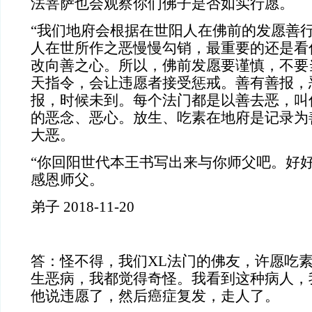
法菩萨也会观察你们佛子是否如实行愿。
“我们地府会根据在世阳人在佛前的发愿善
人在世所作之恶慢慢勾销，最重要的还是看
改向善之心。所以，佛前发愿要谨慎，不要
天指令，会让违愿者接受惩戒。善有善报，
报，时候未到。每个法门都是以善去恶，叫
的恶念、恶心。放生、吃素在地府是记录为
大恶。
“你回阳世代本王书写出来与你师父吧。好好
感恩师父。
弟子 2018-11-20
答：怪不得，我们XL法门的佛友，许愿吃
生恶病，我都觉得奇怪。我看到这种病人，
他说违愿了，然后癌症复发，走人了。