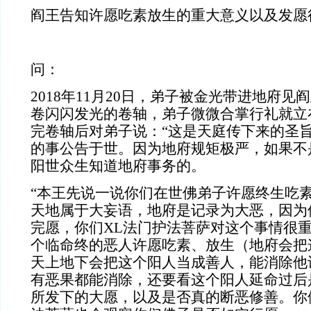
阎王告知许愿吃素放生的重大意义以及发愿
问：
2018年11月20日，弟子被金光带进地府
卷闪闪发光的卷轴，弟子微微合掌行礼就立
完卷轴后对弟子说：“这是天庭传下来的圣
的事公告于世。因为地府规矩极严，如果不
阳世众生知道地府事务的。
“本王先说一说你们在世佛弟子许愿终生吃
天地属于大妄语，地府是记录为大恶，因为
完愿，你们XL法门护法菩萨对这个事情很
个临命终的恶人许愿吃素、放生（地府会把
天上地下会把这个阳人当成善人，能消除他
有恶果都能消除，还要看这个阳人延命过后
所发下的大愿，以及是否真的断恶修善。你