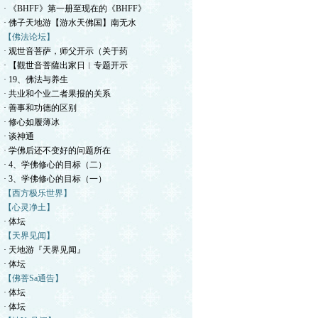
· 《BHFF》第一册至现在的《BHFF》
· 佛子天地游【游水天佛国】南无水
【佛法论坛】
· 观世音菩萨，师父开示（关于药
· 【觀世音菩薩出家日︱专题开示
· 19、佛法与养生
· 共业和个业二者果报的关系
· 善事和功德的区别
· 修心如履薄冰
· 谈神通
· 学佛后还不变好的问题所在
· 4、学佛修心的目标（二）
· 3、学佛修心的目标（一）
【西方极乐世界】
【心灵净土】
· 体坛
【天界见闻】
· 天地游『天界见闻』
· 体坛
【佛菩Sa通告】
· 体坛
· 体坛