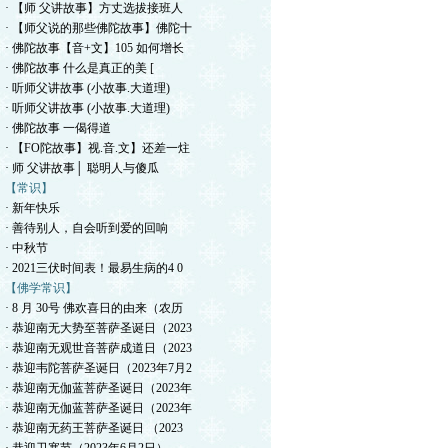
· 【师 父讲故事】方丈选拔接班人
· 【师父说的那些佛陀故事】佛陀十
· 佛陀故事【音+文】105 如何增长
· 佛陀故事 什么是真正的美 [
· 听师父讲故事 (小故事.大道理)
· 听师父讲故事 (小故事.大道理)
· 佛陀故事 一偈得道
· 【FO陀故事】视.音.文】还差一炷
· 师 父讲故事│ 聪明人与傻瓜
【常识】
· 新年快乐
· 善待别人，自会听到爱的回响
· 中秋节
· 2021三伏时间表！最易生病的4 0
【佛学常识】
· 8 月 30号 佛欢喜日的由来（农历
· 恭迎南无大势至菩萨圣诞日（2023
· 恭迎南无观世音菩萨成道日（2023
· 恭迎韦陀菩萨圣诞日（2023年7月2
· 恭迎南无伽蓝菩萨圣诞日（2023年
· 恭迎南无伽蓝菩萨圣诞日（2023年
· 恭迎南无药王菩萨圣诞日 （2023