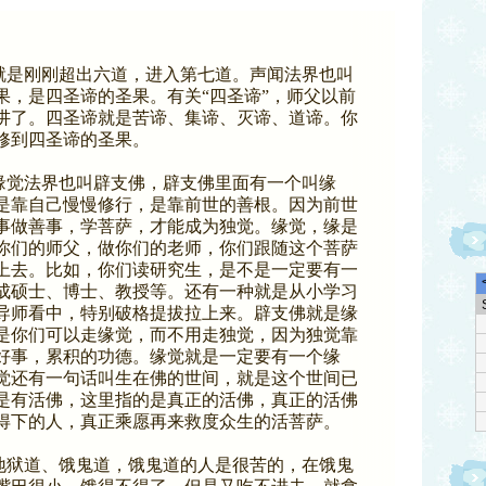
就是刚刚超出六道，进入第七道。声闻法界也叫
果，是四圣谛的圣果。有关“四圣谛”，师父以前
讲了。四圣谛就是苦谛、集谛、灭谛、道谛。你
修到四圣谛的圣果。
缘觉法界也叫辟支佛，辟支佛里面有一个叫缘
是靠自己慢慢修行，是靠前世的善根。因为前世
事做善事，学菩萨，才能成为独觉。缘觉，缘是
你们的师父，做你们的老师，你们跟随这个菩萨
上去。比如，你们读研究生，是不是一定要有一
成硕士、博士、教授等。还有一种就是从小学习
导师看中，特别破格提拔拉上来。辟支佛就是缘
是你们可以走缘觉，而不用走独觉，因为独觉靠
好事，累积的功德。缘觉就是一定要有一个缘
觉还有一句话叫生在佛的世间，就是这个世间已
是有活佛，这里指的是真正的活佛，真正的活佛
得下的人，真正乘愿再来救度众生的活菩萨。
地狱道、饿鬼道，饿鬼道的人是很苦的，在饿鬼