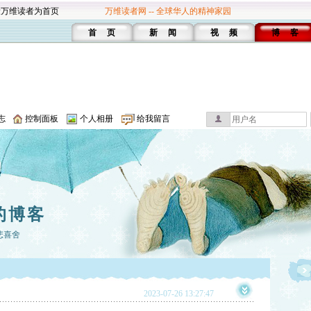
设万维读者为首页
万维读者网 -- 全球华人的精神家园
首 页
新 闻
视 频
博 客
志
控制面板
个人相册
给我留言
a的博客
悲喜舍
2023-07-26 13:27:47