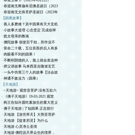
· 恭迎卫塞节（2023年6月2日）
· 恭迎南无释迦牟尼佛圣诞日（2023
· 恭迎南无文殊菩萨圣诞日（2023年
【因果故事】
· 善人多磨难？其中因果有天大玄机
· 小故事大道理 心念坚定 完成创举
· 犹太母亲的教诲
· 佛陀故事 假使百千劫，所作业不
· 算命二十载，五位良医的后人有多
· 肉眼看不到的因果！
· 不断积阴德的人，脸上就会发这种
· 师父讲故事 马来西亚吉隆坡玄艺
· 一头牛伤害三个人的故事【法会故
· 神通不敌业力（因果）
【天地游】
· <天地游> 观世音菩萨:没有五欲六
· 《佛子天地游》19-03-2021 观世
· 阎王告知许愿吃素放生的重大意义
· 佛子天地游 | 了知因果 正念前行
· 天地游 【游兜率天】大势至菩萨
· 天地游 【捉拿邪灵】为什么
· 天地游 心灵净土圣境
· 天地游 佛陀说天界众生的境界，