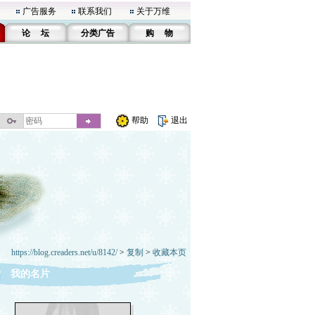
广告服务
联系我们
关于万维
论 坛
分类广告
购 物
帮助
退出
https://blog.creaders.net/u/8142/
>
复制
>
收藏本页
我的名片