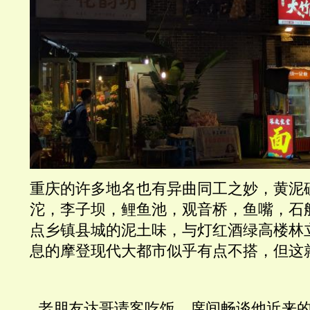
重庆的许多地名也有异曲同工之妙，黄泥
沱，李子坝，鲤鱼池，观音桥，鱼嘴，石
点乡镇县城的泥土味，与灯红酒绿高楼林
息的摩登现代大都市似乎有点不搭，但这
  老朋友达哥请客吃饭，席间畅谈他近来