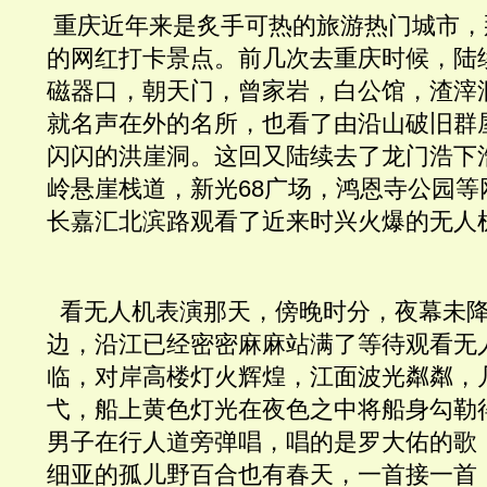
 重庆近年来是炙手可热的旅游热门城市
的网红打卡景点。前几次去重庆时候，陆
磁器口，朝天门，曾家岩，白公馆，渣滓
就名声在外的名所，也看了由沿山破旧群
闪闪的洪崖洞。这回又陆续去了龙门浩下
岭悬崖栈道，新光68广场，鸿恩寺公园等
长嘉汇北滨路观看了近来时兴火爆的无人
  看无人机表演那天，傍晚时分，夜幕未
边，沿江已经密密麻麻站满了等待观看无
临，对岸高楼灯火辉煌，江面波光粼粼，
弋，船上黄色灯光在夜色之中将船身勾勒
男子在行人道旁弹唱，唱的是罗大佑的歌
细亚的孤儿野百合也有春天，一首接一首