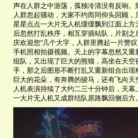
声在人群之中游荡，孤独冷清没有反响。
人群忽起骚动，大家不约而同仰头回顾，
星星点点一大片无人机缓缓飘到江面上方
后忽然打乱秩序，相互穿插站队，片刻之
庆欢迎您”几个大字，人群里腾起一片赞
手机照相拍摄视频。天上的字幕忽然又重
组队，又出现了巨大的熊猫，高坐在天空
手，那之后图形不断打乱又重新组合出现
巨大的花朵，有奔腾的骏马，还有飞向天
人机表演持续了大约二三十分钟后，天幕上
一大片无人机又成群结队原路飘回侧后方