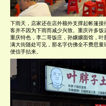
下雨天，店家还在店外额外支撑起帐篷接
客并不因为下雨而减少兴致。重庆许多饭
重庆特色，李二哥饭庄，孙嬢嬢面馆，叶
满大街随处可见，那名字仿佛全不费思量
便信手拈来。