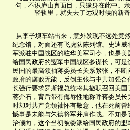
句，不识庐山真面目，只缘身在此中。
轻轨里，就失去了远观时候的新
  从李子坝车站出来，意外发现不远处竟
纪念馆，对面还有飞虎队陈列馆。史迪威
军派驻中国战区的驻华美军司令，也是美
给国民政府的盟军中国战区参谋长，可是
民国的最高领袖蒋委员长关系紧张，不断
政府的腐败无能，反倒主张与中共加强合
长强行要求罗斯福总统将其撤职召回美国
蒋介石，背后带有侮辱性地称呼蒋委员长
时却对共产党领袖怀有敬意，他在死前曾
憾事是未能与朱德将军并肩作战。不知是
治倾向，这个当初被委派给国民政府的盟