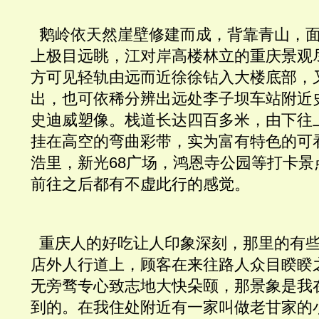
  鹅岭依天然崖壁修建而成，背靠青山，
上极目远眺，江对岸高楼林立的重庆景观
方可见轻轨由远而近徐徐钻入大楼底部，
出，也可依稀分辨出远处李子坝车站附近
史迪威塑像。栈道长达四百多米，由下往
挂在高空的弯曲彩带，实为富有特色的可
浩里，新光68广场，鸿恩寺公园等打卡景
前往之后都有不虚此行的感觉。
  重庆人的好吃让人印象深刻，那里的有
店外人行道上，顾客在来往路人众目睽睽
无旁骛专心致志地大快朵颐，那景象是我
到的。在我住处附近有一家叫做老甘家的