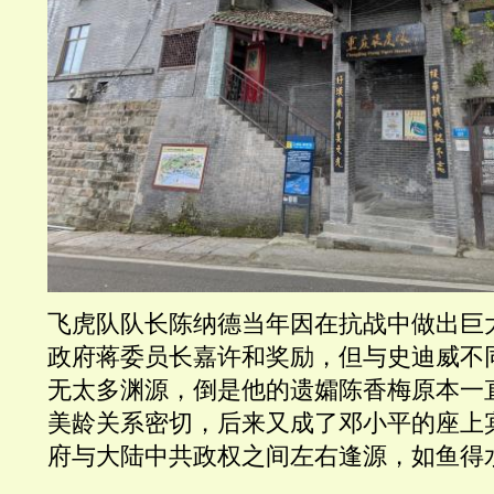
飞虎队队长陈纳德当年因在抗战中做出巨
政府蒋委员长嘉许和奖励，但与史迪威不
无太多渊源，倒是他的遗孀陈香梅原本一
美龄关系密切，后来又成了邓小平的座上
府与大陆中共政权之间左右逢源，如鱼得