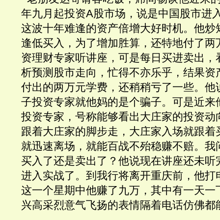
年九月起投资A股市场，说是中国股市进
这波十年难逢的资产倍增大好时机。他炒
逢低买入，为了增加胜算，还特地付了两
资理财专家听讲座，可是每日买进卖出，
析预测股市走向，忙得不亦乐乎，结果资
付出的两万元学费，还稍稍亏了一些。他
子投资专家就他妈的是个骗子。可是近来
投资专家，号称能够看出大庄家的投资动
跟着大庄家的脚步走，大庄家入场就跟着
就迅速离场，就能百战不殆稳赚不赔。我
买入了还是卖出了？他说现在讲座还未听
进入实战了。到我行将离开重庆前，他打
这一个星期中他赚了九万，其中有一天一
兴高采烈意气飞扬的表情隔着电话仿佛都