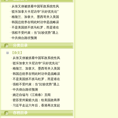
· 从张又侠被抓看中国军政系统性风
· 驳斥加拿大卡尼访华“示好优先论”
· 格陵兰、加拿大、墨西哥并入美国
· 韩国总统李在明此时访华是战略误
· 不是美国抓不抓马杜罗，而是谁在
· 强权不受约束：当“比较优势”遇上
· 中共倒台路径预测
分类目录
【杂文】
· 从张又侠被抓看中国军政系统性风
· 驳斥加拿大卡尼访华“示好优先论”
· 格陵兰、加拿大、墨西哥并入美国
· 韩国总统李在明此时访华是战略误
· 不是美国抓不抓马杜罗，而是谁在
· 强权不受约束：当“比较优势”遇上
· 中共倒台路径预测
· 姚迁自缢与《江南春》丑闻
· 密苏里州索赔大战：给美国政商界
· 习近平走运六年后，香港再次发起
存档目录