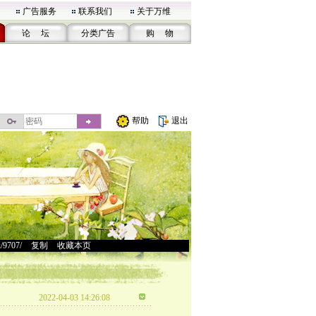
广告服务
联系我们
关于万维
论 坛
分类广告
购 物
帮助
退出
u/9707/
>
复制
>
收藏本页
2022-04-03 14:26:08