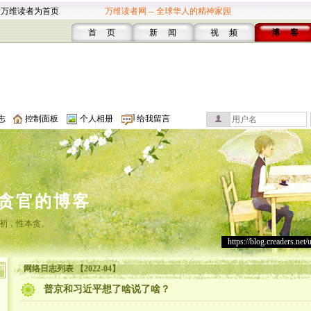
设万维读者为首页
万维读者网 -- 全球华人的精神家园
首 页
新 闻
视 频
博 客
志
控制面板
个人相册
给我留言
贪官的博客
初，性本贪。
https://blog.creaders.net/
网络日志列表 【2022-04】
普京和习近平想了啥说了啥？