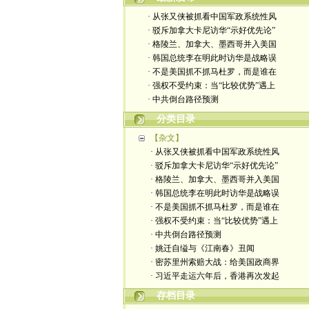
· 从张又侠被抓看中国军政系统性风
· 驳斥加拿大卡尼访华“示好优先论”
· 格陵兰、加拿大、墨西哥并入美国
· 韩国总统李在明此时访华是战略误
· 不是美国抓不抓马杜罗，而是谁在
· 强权不受约束：当“比较优势”遇上
· 中共倒台路径预测
分类目录
【杂文】
· 从张又侠被抓看中国军政系统性风
· 驳斥加拿大卡尼访华“示好优先论”
· 格陵兰、加拿大、墨西哥并入美国
· 韩国总统李在明此时访华是战略误
· 不是美国抓不抓马杜罗，而是谁在
· 强权不受约束：当“比较优势”遇上
· 中共倒台路径预测
· 姚迁自缢与《江南春》丑闻
· 密苏里州索赔大战：给美国政商界
· 习近平走运六年后，香港再次发起
存档目录