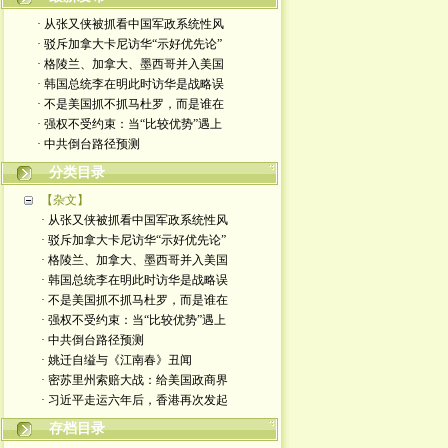
· 从张又侠被抓看中国军政系统性风
· 驳斥加拿大卡尼访华“示好优先论”
· 格陵兰、加拿大、墨西哥并入美国
· 韩国总统李在明此时访华是战略误
· 不是美国抓不抓马杜罗，而是谁在
· 强权不受约束：当“比较优势”遇上
· 中共倒台路径预测
分类目录
【杂文】
· 从张又侠被抓看中国军政系统性风
· 驳斥加拿大卡尼访华“示好优先论”
· 格陵兰、加拿大、墨西哥并入美国
· 韩国总统李在明此时访华是战略误
· 不是美国抓不抓马杜罗，而是谁在
· 强权不受约束：当“比较优势”遇上
· 中共倒台路径预测
· 姚迁自缢与《江南春》丑闻
· 密苏里州索赔大战：给美国政商界
· 习近平走运六年后，香港再次发起
存档目录