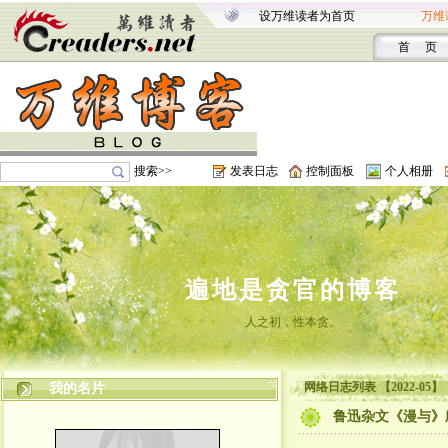
设万维读者为首页
万维
首 页
搜索>>
发表日志
控制面板
个人相册
遍地是贪官的博客
人之初，性本贪。
网络日志列表 【2022-05】
我的名片
鲁迅杂文《漫与》