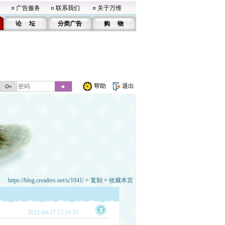
广告服务
联系我们
关于万维
论 坛
分类广告
购 物
帮助
退出
https://blog.creaders.net/u/1041/
>
复制
>
收藏本页
2012-04-17 17:19:53