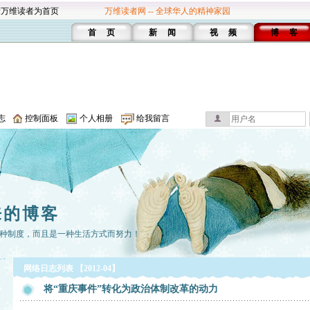
设万维读者为首页
万维读者网 -- 全球华人的精神家园
首 页
新 闻
视 频
博 客
志
控制面板
个人相册
给我留言
来的博客
种制度，而且是一种生活方式而努力！
网络日志列表 【2012-04】
将“重庆事件”转化为政治体制改革的动力