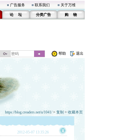
广告服务
联系我们
关于万维
论 坛
分类广告
购 物
帮助
退出
https://blog.creaders.net/u/1041/
>
复制
>
收藏本页
2012-05-07 13:35:26