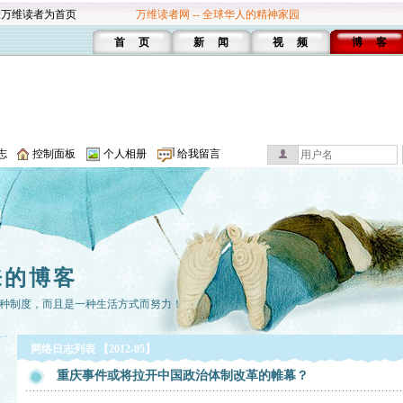
设万维读者为首页
万维读者网 -- 全球华人的精神家园
首 页
新 闻
视 频
博 客
志
控制面板
个人相册
给我留言
来的博客
种制度，而且是一种生活方式而努力！
网络日志列表 【2012-05】
重庆事件或将拉开中国政治体制改革的帷幕？