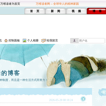
设万维读者为首页
万维读者网 -- 全球华人的精神家园
首 页
新 闻
视 频
博 客
志
控制面板
个人相册
给我留言
来的博客
种制度，而且是一种生活方式而努力！
2026-05-28 08:18:24