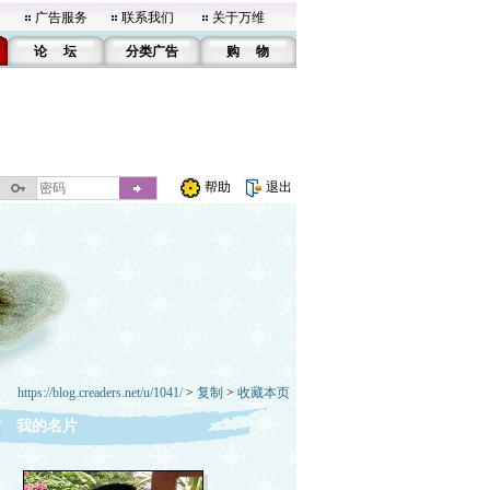
广告服务
联系我们
关于万维
论 坛
分类广告
购 物
帮助
退出
https://blog.creaders.net/u/1041/
>
复制
>
收藏本页
我的名片