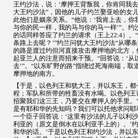
王约沙法，说：‘摩押王背叛我，你肯同我去攻
大王约沙法”，因他的儿子约兰娶亚哈的女儿为妻(
此他们是姻亲关系。“他说：‘我肯上去，你
与你的民一样，我的马与你的马一样’”。约
的话同样答应了约兰的请求（王上22:4）。
条路上去呢？’”约兰问犹大王约沙法“从哪
的路是渡过约但河直接攻击摩押地的北方，
起亚兰人的注意而招来干预。“回答说：‘从
去’”。“以东旷野的路”指绕过死海南端，
摩押地的南方。
【于是，以色列王和犹大王，并以东王，都
程；军队和所带的牲畜没有水喝。以色列王
招聚我们这三王，乃要交在摩押人的手里。’
是有耶和华的先知吗？我们可以托他求问耶
一个臣子回答说：‘这里有沙法的儿子以利
利亚的（原文是倒水在以利亚手上的）。’约
和华的话。’于是以色列王和约沙法，并以