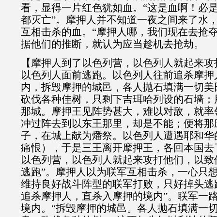
看，显得一片红色犹如血。“这是血啊！必
都灭亡”。摩押人并不知道一夜之间来了水
互相击杀的血。“摩押人哪，我们现在去抢夺
据他们的推断，就认为应当趁机去抢劫。
【摩押人到了以色列营，以色列人就起来攻
以色列人面前逃跑。以色列人往前追杀摩押
内，拆毁摩押的城邑，各人抛石填满一切美
砍伐各种佳树，只剩下吉珥哈列设的石墙；
那城。摩押王见阵势甚大，难以对敌，就率
冲过阵去到以东王那里，却是不能；便将那
子，在城上献为燔祭。以色列人遭遇耶和华
痛恨），于是三王离开摩押王，各回本国去
以色列营，以色列人就起来攻打他们，以致
逃跑”。摩押人以为联军互相击杀，一心只
维持良好战斗阵型的联军打败，只好掉头逃
追杀摩押人，直杀入摩押的境内”。联军一
境内。“拆毁摩押的城邑。各人抛石填满一