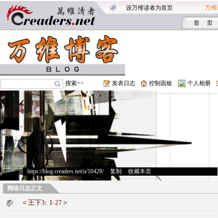
设万维读者为首页
万维
首 页
搜索>>
发表日志
控制面板
个人相册
https://blog.creaders.net/u/10428/
>
复制
>
收藏本页
网络日志正文
＜王下3: 1-27＞