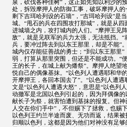
泉，砍伐各种佳树”，这正如先知以利沙的
处，拆毁摩押人的防御工事，破坏摩押人的
剩下吉珥哈列设的石墙”，“吉珥哈列设”是
城。“甩石的兵在四围攻打那城”，就是从四
进城墙之内，攻打城内的人们。“摩押王见
敌”，就是见联军的兵力太强，无法抵挡。“
兵，要冲过阵去到以东王那里，却是不能”。
城内仅存能征善战的勇士；“到以东王那里”
弱，打算从那里突围，但还是不能成功。“
王的长子，在城上献为燔祭”。摩押人绝望
悦自己的偶像基抹。“以色列人遭遇耶和华
开摩押王，各回本国去了”。“以色列人遭遇
文是“以色列人遭遇大怒”，意思是“以色列
动撤军是北国以色列引起的，因为拜偶像的
献长子为祭，就害怕遭到基抹的报复。但神
人交在你们手中”，不但赐下了拯救，也赐
以色列王约兰半途而废、无功而返，结果被
归顺以色列，这都是因为他们对神没有足够