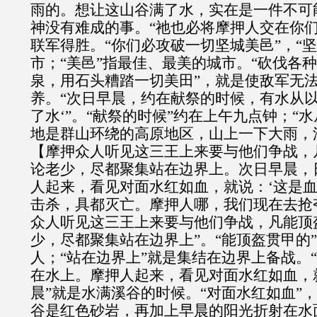
雨的。想让这山谷满了水，实在是一件不可
神没有难成的事。“祂也必将摩押人交在你们
联军得胜。“你们必攻破一切坚城美邑”，“
市；“美邑”指最佳、最美的城市。“砍伐各
泉，用石头糟踏一切美田”，就是使敌军无
养。“次日早晨，约在献祭的时候，有水从
了水‘”。“献祭的时候”约在上午九点钟；“
地是群山环绕的高原地区，山上一下大雨，
【摩押众人听见这三王上来要与他们争战，
论老少，尽都聚集站在边界上。次日早晨，
人起来，看见对面水红如血，就说：‘这是
击杀，具都灭亡。摩押人哪，我们现在去抢夺
众人听见这三王上来要与他们争战，凡能顶
少，尽都聚集站在边界上”。“能顶盔贯甲的
人；“站在边界上”就是集结在边界上备战。
在水上。摩押人起来，看见对面水红如血，就
晨”就是水满溪谷的时候。“对面水红如血”
谷是红色砂岩，再加上早晨的阳光折射在水