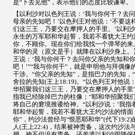
是“下去见他”，表示他们的态度比较谦卑。
【以利沙对以色列王说：‘我与你何干？去
母亲的先知吧！’以色列王对他说：‘不要这
们这三王，乃要交在摩押人的手里。’以利沙
永生的万军耶和华起誓，我若不看犹大王约
你，不顾你。现在你们给我找一个弹琴的来
和华的灵（原文是手）就降在以利沙身上。
王说：‘我与你何干？去问你父亲的先知和
吧！’”“我与你何干”，就是申明他与拜偶
干涉。“你父亲的先知”，是指巴力的先知，
舍拉的先知(王上18:19)。“以色列王对他
华招聚我们这三王，乃要交在摩押人的手里”
指我已经除掉巴力的柱像；“耶和华招聚我们
将自己的窘境推诿给神。“以利沙说：’我指
耶和华起誓，我若不看犹大王约沙法的情面
你”，约沙法曾经与“恨恶耶和华”(代下19:
人(王上22:4)，结果被神责备，这次约沙
押，神不但没有责备，还差遣以利沙跟随保