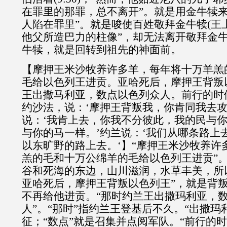
在罪里的那罪，总不离开”。就是用金牛犊来
人陷在罪里”。就是唆使百姓敬拜金牛犊(王上1
他父所造巴力的柱像”，却无法离开敬拜金
牛犊，就是回转到祖先的神面前。
【摩押王米沙牧养许多羊，每年将十万羊羔
毛给以色列王进贡。亚哈死后，摩押王背叛
王出撒马利亚，数点以色列众人。前行的时
约沙法，说：‘摩押王背叛我，你肯同我去攻
说：‘我肯上去，你我不分彼此，我的民与
与你的马一样。’约兰说：‘我们从哪条路上去
以东旷野的路上去。‘】“摩押王米沙牧养许
羔的毛和十万公绵羊的毛给以色列王进贡”
谷和死海的东边，山川滋润，水草丰美，所以
亚哈死后，摩押王背叛以色列王”，就是背
不再给他进贡。“那时约兰王出撒玛利亚，
人”。“那时”指约兰王登基后不久。“出撒玛
征；“数点”就是召集并点阅军队。“前行的