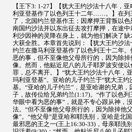
【王下3: 1-27】【犹大王约沙法十八年，
利亚登基作了以色列王十二年……。】在列
了，北国约兰登基作王；因摩押王背叛以色
南国约沙法并以东出征去攻打摩押，在途中
利沙因神的灵降在身上，就为他们解决了缺
大获全胜。本章首先说到：【犹大王约沙法
约兰在撒马利亚登基作了以色列王十二年。
恶的事，但不至像他父母所行的，因为除掉
像。然而，他贴近尼八的儿子耶罗波安使以
罪，总不离开。】“犹大王约沙法十八年，
玛利亚登基”。亚哈的儿子约兰于“犹大王约
基。“亚哈的儿子约兰”，是亚哈谢的兄弟，
子，故传位给兄弟约兰(1:17)。“作了以色
华眼中看为恶的事”，就是不专心跟从神，
法。“但不至像他父母所行的，因为除掉他
像”。“他父母”是亚哈和耶洗别，亚哈是北
最邪恶的王之一(王上16:30-33)，母亲耶
旧活着(9:30)；“然而，他贴近尼八的儿子