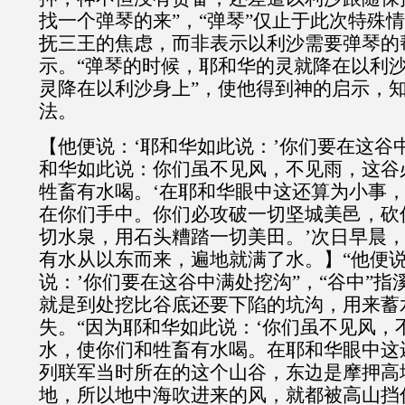
找一个弹琴的来”，“弹琴”仅止于此次特殊
抚三王的焦虑，而非表示以利沙需要弹琴的
示。“弹琴的时候，耶和华的灵就降在以利沙
灵降在以利沙身上”，使他得到神的启示，
法。
【他便说：‘耶和华如此说：’你们要在这谷
和华如此说：你们虽不见风，不见雨，这谷
牲畜有水喝。‘在耶和华眼中这还算为小事
在你们手中。你们必攻破一切坚城美邑，砍
切水泉，用石头糟踏一切美田。’次日早晨
有水从以东而来，遍地就满了水。】“他便说
说：’你们要在这谷中满处挖沟”，“谷中”指
就是到处挖比谷底还要下陷的坑沟，用来蓄
失。“因为耶和华如此说：‘你们虽不见风，
水，使你们和牲畜有水喝。在耶和华眼中这
列联军当时所在的这个山谷，东边是摩押高
地，所以地中海吹进来的风，就都被高山挡