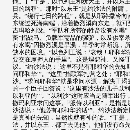
他。】“于是，以色列王和犹大王，并以东
日的路程”。那时“以东王”是约沙法的附庸
兵。“绕行七日的路程”，就是从耶路撒冷向
东绕过死海南端，沿着撒烈溪向东走，就可
吉珥哈列设。“军队和所带的牲畜没有水喝”，
畜”指战马、负载军需品的骡驴，以及供宰杀
有水喝”因撒烈溪是旱溪，旱季时常断流，
缺水的困境。“以色列王说：‘哀哉！耶和华
要交在摩押人的手里”。这是埋怨神、又怪
议。“约沙法说：’这里不是有耶和华的先知
问耶和华‘”。“这里”指联军扎营之处；“耶
沙。“求问耶和华”就是求问水源，解决干渴
的一个臣子回答说：’这里有沙法的儿子以
以利亚的‘”。“以利沙”这时应当是随军出
撒玛利亚求问这事。“服侍以利亚”，是指是
沙法说：’他必有耶和华的话‘”。约沙法断
是真神的先知，当然也就有神的话。“于是
法，并以东王，都下去见他”。他们没有命