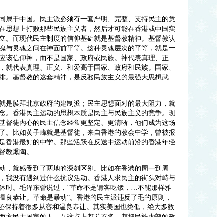
同属于中国。民主派必须有一套严明、完整、支持民主的意
在思想上打败那些民族主义者，然后才可能在香港或中国实
立。而现代民主制度的信仰基础就是基督教精神。基督教认
魂与灵魂之间在神面前平等。这种灵魂层次的平等，就是一
应该信仰神，而不是国家、政府或民族。神代表真理、正
，就代表真理、正义、和爱高于国家、政府和民族。国家、
排。基督教的这套精神，是反驳民族主义的最强大思想武
就是膜拜北京政府的建制派；民主思想面对的最大阻力，就
念。香港民主运动的思想本质是民主与民族主义的竞争。现
基督徒内心的民主信念经常更坚定、更清晰，他们成为这场
了。比如黄子峰就是基督徒，来自香港的教会中学，曾被报
是香港最好的中学。那些活跃在反送中运动前沿的香港年轻
督教熏陶。
动，就感受到了两地的深刻区别。比如在香港的周一到周
，我没有遇到过什么抗议活动。香港人求民主的街头对峙与
休时。毛泽东曾说过，“革命不是请客吃饭，
…不能那样雅
温良恭让。革命是暴动”。香港的民主派违反了毛的原则，
，还保持着很多从容和温良恭让。其实美国也类似，绝大多数
西方民主国家的人，在这点上都差不多，都把民族内部的政