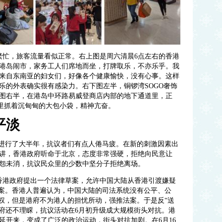
繁忙，旅客流量看似正常。右上图是周六清晨6点左右的香港
港岛闹市，家务工人们席地而坐，打牌取乐，不亦乐乎。我
来自东南亚的妇女们，好像各个健康愉快，没有心事。这样
乐的外表确实很有感染力。右下图左半，铜锣湾SOGO奢饰
图右半，在港岛中环路易威登商店内部的地下通道里，正
们，手里抓着沉甸甸的大包小袋，精神亢奋。
平淡
经进行了大半年，抗议者们有点人倦马疲。在新的刺激因素出
讲，香港政府听命于北京，态度非常强硬，拒绝向民意让
怨未消，抗议民众里的少数中坚分子拒绝离场。
月，香港政府提出一个法律草案，允许中国大陆从香港引渡嫌疑
法案。香港人普遍认为，中国大陆的司法系统没有公平、公
人权，但是港府不为港人的担忧所动，强推法案。于是反“送
。港府还不理睬，抗议活动在6月初升级成大规模街头对抗。港
延开来，变成了广泛的政治运动，街头对抗加剧。在6月16