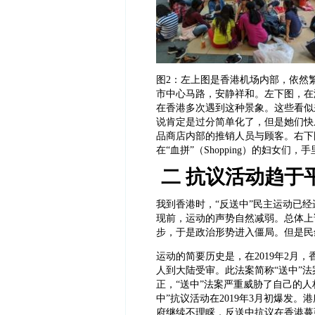
图
2：左上图是香港机场内部，依然
市中心马路，安静祥和。左下图，在
在香港多次遇到这种景象。这些看似
说肯定是过分简单化了，但是她们快
品商店内部的推销人员与顾客。右下
在“血拼”（Shopping）的妇女
二 抗议活动趋于
我到香港时，
“反送中”民主运动已
现前，运动的声势自然减弱。总体上
步，于是政治形势进入僵局。但是民
运动的简要历史是，在
2019年2
人到大陆受审。此法案简称“送中”
正，“送中”法案严重威胁了自己的
中”抗议活动在2019年3月初爆发
府继续不理睬，反送中抗议在香港蔓