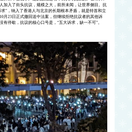
0万人加入了街头抗议，规模之大，前所未闻，让世界侧目。抗
诉求”，纳入了香港人与北京的长期根本矛盾，就是特首和立
10月23日正式撤回送中法案，但继续拒绝抗议者的其他诉
没有停歇，抗议的核心口号是，“五大诉求，缺一不可”。