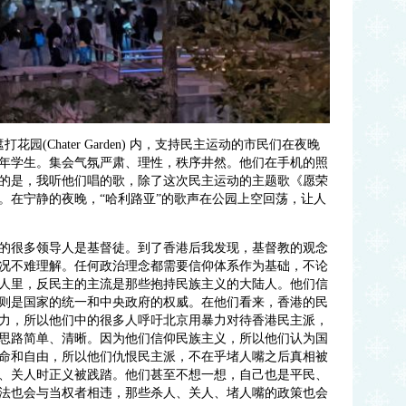
园(Chater Garden) 内，支持民主运动的市民们在夜晚
年学生。集会气氛严肃、理性，秩序井然。他们在手机的照
的是，我听他们唱的歌，除了这次民主运动的主题歌《愿荣
。在宁静的夜晚，“哈利路亚”的歌声在公园上空回荡，让人
的很多领导人是基督徒。到了香港后我发现，基督教的观念
况不难理解。任何政治理念都需要信仰体系作为基础，不论
人里，反民主的主流是那些抱持民族主义的大陆人。他们信
则是国家的统一和中央政府的权威。在他们看来，香港的民
力，所以他们中的很多人呼吁北京用暴力对待香港民主派，
思路简单、清晰。因为他们信仰民族主义，所以他们认为国
命和自由，所以他们仇恨民主派，不在乎堵人嘴之后真相被
、关人时正义被践踏。他们甚至不想一想，自己也是平民、
法也会与当权者相违，那些杀人、关人、堵人嘴的政策也会