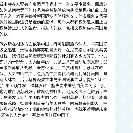
或中共在东亚共产集团里作霸主时，道义要少很多。回想苏
如何从亲密无间的好兄弟突然翻脸成为兵戎相见的仇敌，就
而言之，老百姓都希望国际秩序体现道义，但实现道义需要
源讨论国际道义是虚伪的空谈。每个人都有权为道义赌上自
权利赌上别人的生命、捐别人的钱，包括没权利要求美国赌
的钱。
俄罗斯在很多方面依靠中国，有可能翻脸不认人、与美国联
国多么迅速、无理地抛弃苏联老大哥，在尼克松访华后又与美
过程，我们就自然看清楚特朗普的计划有多少胜算了。中共
苏共的一部分，因为当年的中共就是共产国际远东支部，受
全依靠苏联大规模、全方位援助。中共建国后，苏联在政
位、大力帮助中共，包括为中共提供武器到朝鲜打美国。当
斯大林去世后，赫鲁晓夫主张与美国缓和关系，提出“和平
共产集团领导权，借机发难，坚决要求继续与美国为敌，批
这时谁再说苏联好，谁就会被打倒。尼克松破冰之旅后，中
，后来发展到与美国多方面合作、围剿苏联。想想看，本来
家是苏修，结果中国首先与美国联手，回马枪杀旧盟友。中
苏多么绝情绝义！我们曾如此对待苏联，也就不难理解未来
，还治其人之身”，帮助美国打压中国了。