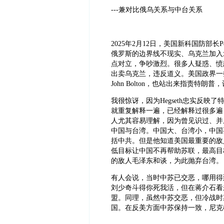
---兼对比俄乌关系与中台关系
2025年2月12日，美国新科国防部长P
俄罗斯的边界线不现实、乌克兰加入
点对立，争吵激烈。很多人疑惑、愤
出卖乌克兰，违反道义。美国政界一
John Bolton，也站出来指责
我很惊讶，因为
Hegseth忠实反
就重复解释一遍，已经解释过很多遍
人尤其容易理解，因为曾见识过、并
中国与台湾。中国大、台湾小，中国
括中共。但是他知道美国最重要的敌
低目标让中国不再帮助苏联，最高目
的敌人毛泽东和谈，为此抛弃台湾。
有人会说，当时中苏已交恶，哪用得
刘少奇斗得你死我活，但在蒋介石看
盟。同理，虽然中苏交恶，但冷战时
国。在反美方面中苏保持一致，尼克