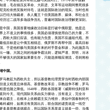
间，中共秘密派兵帮助北越与美国对打。1971年美中接触
知道，毛在镇压反革命、大跃进、文革等运动期间整死很多
尼克松依然笑脸对待毛，这就是国际政治的现实。当时也有
以巴结大独裁者、杀人魔王？但美国政界、媒体、和社会主
经历过二战等多场战争洗礼，普遍对国际政治理解更深刻。
是中国，美国首要地缘政治目标是打破中俄联盟。他是总
界上不道义的事情很多，美国必须谨慎使用自己的力量，不
，西欧大国们应该、也有能力负责，美国不应越俎代庖。所
最低目标是让中俄互相猜忌、俄罗斯不再帮中国，最高目标
国。于是他积极与美国多年来的对手普金和谈，为此抛弃乌
出一辙。大国之间的地缘争霸法则，逻辑严谨、简明，冷冰
不够强大的国家如果要生存，只能选择顺应潮流，否则将粉
。
堵中国。
罗马教廷为西欧共主，所以基督教伦理贯穿当时西欧内部国
但道义程度总体很高。基督教改革后，宗教战争不断，罗马
程度也随之降低。
1648年，西欧各国签署《威斯特伐利亚和
直到今天。现代国际关系由实力驱动，没有道义，完全冷
来自霸主，在根本上依赖霸主实力维持，类似中国春秋时代
略科威特，如果没有美国出兵，联合国的谴责就是一纸空
更多基督教道德观念，所以国际关系里道义就多一些。当俄