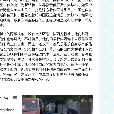
统，称乌克兰为新纳粹。世界指责俄罗斯以大欺小，如果成
台湾也自称自由民主，把毛泽东看作匪徒头目。中国也自认
斯白色恐怖。世界也觉得中国压迫台湾是以大欺小，如果成
继续南下威胁东南亚各国等。国际政治里没有新鲜事，总是
本。
树上的两根枝条，没什么大区别。按西方标准，他们都野
他们也都腐败、不讲信用。他们的掌权集团都来自原苏联国
他们嘴上的自由、民主、道义等，都只是维护自身权力的借
陆也同文同种，没有根本区别。蒋介石的国民党和毛泽东的
都是苏联体制加中国传统驭民术，区别只在于程度。台湾宣
要实现共产主义，其实都是空洞口号，双方上层集团都不相
杆子是否牢靠，能否保住自己的权力与地位。值得一提的
取信于西方，但现实中他们都不信任自由民主。每当面对危
。论自由民主发展水平，俄乌都没达到美欧认可的最低标
们都遥遥领先于
1970年代的中台。