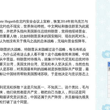
ete Hegseth在北约安全会议上宣称，恢复2014年前乌克兰与
北约也不现实，世界舆论哗然。中文网站和微信群里为此观
怒，并把矛头指向美国新任总统特朗普，觉得他绥靖普金、
些重要人物，比如特朗普原来的国安顾问、现在的死对头，
特朗普，认为他没有关于俄乌之战的总体战略，无端向普金投降等。
映了特朗普的大战略。特朗普从未隐瞒过这个战略，每当有机会
，为什么还有这么多人看不懂？这个战略很简单清晰。中国
从中受益。特朗普对待俄乌，就像1970年代尼克松总统对待
要灭台湾，美国支持台湾。尼克松本人坚决反共，当然也包
人是苏联，对美国最有利的战略就是拆散国际共产联盟，最
标让中国转而帮助美国围堵苏联。于是他决定与意识形态上
到尼克松拆散？这是只知其一、不知其二。说个类比，毛与
来，他们依然都是共产党，都把自己当敌人，所以还是同
期最讲究意识形态，中国还属于共产阵营，并且极端仇视美
松打破了这个同盟。