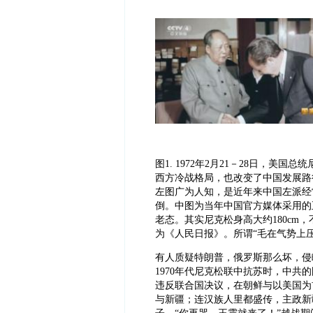
图
1. 1972年2月21－28日，
西方冷战格局，也改变了中国发展路
左图广为人知，是近年来中国左派经
倒。中图为当年中国官方媒体采用的
老态。其实尼克松身高大约180cm
为《人民日报》。所谓“毛在气势上
有人质疑特朗普，俄罗斯那么坏，侵
1970年代尼克松联中抗苏时，中
违反联合国决议，在朝鲜与以美国为
与新疆；连汉族人里都盛传，主政新