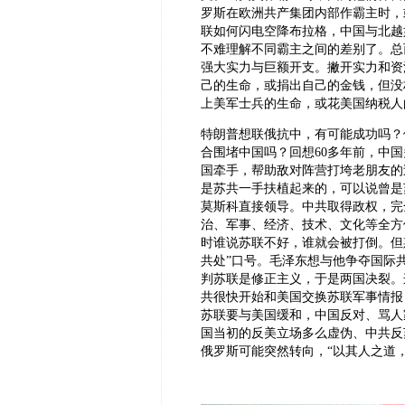
罗斯在欧洲共产集团内部作霸主时，
联如何闪电空降布拉格，中国与北越
不难理解不同霸主之间的差别了。总
强大实力与巨额开支。撇开实力和资
己的生命，或捐出自己的金钱，但没
上美军士兵的生命，或花美国纳税人
特朗普想联俄抗中，有可能成功吗？
合围堵中国吗？回想
60多年前，中
国牵手，帮助敌对阵营打垮老朋友的
是苏共一手扶植起来的，可以说曾是
莫斯科直接领导。中共取得政权，完
治、军事、经济、技术、文化等全方
时谁说苏联不好，谁就会被打倒。但
共处”口号。毛泽东想与他争夺国际
判苏联是修正主义，于是两国决裂。
共很快开始和美国交换苏联军事情报
苏联要与美国缓和，中国反对、骂人
国当初的反美立场多么虚伪、中共反
俄罗斯可能突然转向，“以其人之道