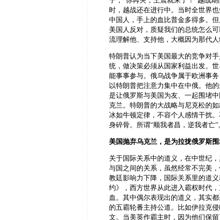
子，“你再哭，王震就来了！”越战期
时，越战还在进行中。当时全世界也
中国人，手上的血比普金多得多。但
美国人反对，质疑我们的总统怎么可
流理解他、支持他，大概因为那代人
特朗普认为当下美国最大的竞争对手
统，做决策必须从国家利益出发。世
能事事参与。俄乌战争属于欧洲事务
以特朗普把注意力集中在中俄。他的
是让俄罗斯与美国为友、一起围堵中
克兰。特朗普的大战略与尼克松的如
冰如牛顿定律，不容个人感情干扰。
身碎骨。所谓“顺我者昌，逆我者亡”
美国抛弃乌克兰，是为拉拢俄罗斯围
关于国际关系中的道义，在中世纪，
与国之间的关系，虽然经常不完美，
教廷影响力下降，国际关系里的道义
约》，西方世界从此进入霸权时代，
血。其中偶尔表现出的道义，其实都
的五霸轮番主持公道。比如伊拉克侵
文。当美英作霸主时，因为他们保留