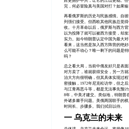
姓更拥护中共，让它的江山更稳。任
完，何必冒险真与美国对打？如果输
再看俄罗斯的历史与民族感情。自彼
列强们接受。但西欧其他民族总觉得
收。十月革命以后，俄罗斯与西方背
以为投降了就可以被西方接受，却发
实力。如今特朗普认定中国为最大对
看来，这当然是加入西方阵营的绝好
么可能不动心？唯一剩下的问题是特
吗？
总之看大局，当前中俄友好只是表面
对方卖了，谁就获得安全，另一方就
治大方向很明确，但其具体实现过程
密接触，1972年尼克松访华，但
与江青再恶斗等，都是无法事先预计
8年，中美才建交。类似地，特朗普
外诸多棘手问题。美俄两国联手的棋
时间长、步骤多。我们拭目以待。
一 乌克兰的未来
总体讲，乌克兰未来命运，将很像
1