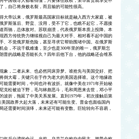
何中国领导人都看得懂，只要保住政权，荣华富贵就享受不
了，自己将身败名裂，而且输的可能性很高。
得大帝以来，俄罗斯最高国家目标就是融入西方大家庭，被
俄罗斯落后、野蛮、没用，受不了它，也瞧不起它，不愿接
道而驰，总体敌对。苏联崩溃，代表俄罗斯本质上投降。本
现西方传统势力继续视自己为最大对手、相对看不起中国的
手、不觉俄罗斯危险，甚至寻求它帮助围堵中国。在俄罗斯
机会，不说千载难逢，至少也是
300年里的唯一，俄罗斯怎
朗普的战略是否能长久？四年后他下台，他的战略还会维系
现象，二者从来、也必然同床异梦。谁抢先与美国交好、把
将倒大霉，关键只在于作为老大的美国选择谁。这个地缘政
可能需要时间，中间也许有波折。就像中美在
1971年开始秘
之后尼克松被迫下野，毛与林彪恶斗，毛和周恩来去世，邓小平
的波折，拖延了中美关系发展。直到1979年，初次接触后第
在美国政界大起大落，未来还有可能生变。普金也面临国内
局还需要时间演绎，未来还可能有变数。巨轮转向不容易，
972年后台湾的命运。当前，乌克兰自称自由民主，把普金称