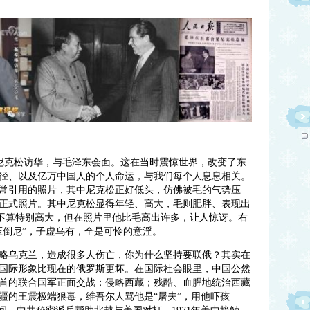
美国总统尼克松访华，与毛泽东会面。这在当时震惊世界，改变了东
径、以及亿万中国人的个人命运，与我们每个人息息相关。
常引用的照片，其中尼克松正好低头，仿佛被毛的气势压
正式照片。其中尼克松显得年轻、高大，毛则肥胖、表现出
，不算特别高大，但在照片里他比毛高出许多，让人惊讶。右
压倒尼”，子虚乌有，全是可怜的意淫
。
略乌克兰，造成很多人伤亡，你为什么坚持要联俄？其实在
共的国际形象比现在的俄罗斯更坏。在国际社会眼里，中国公然
首的联合国军正面交战；侵略西藏；残酷、血腥地统治西藏
疆的王震极端狠毒，维吾尔人骂他是“屠夫”，用他吓孩