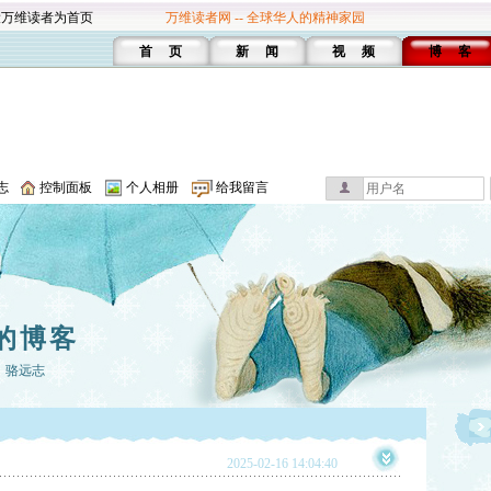
设万维读者为首页
万维读者网 -- 全球华人的精神家园
首 页
新 闻
视 频
博 客
志
控制面板
个人相册
给我留言
的博客
：骆远志
2025-02-16 14:04:40