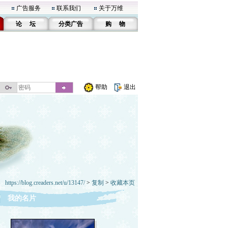
广告服务
联系我们
关于万维
论 坛
分类广告
购 物
帮助
退出
https://blog.creaders.net/u/13147/
>
复制
>
收藏本页
我的名片