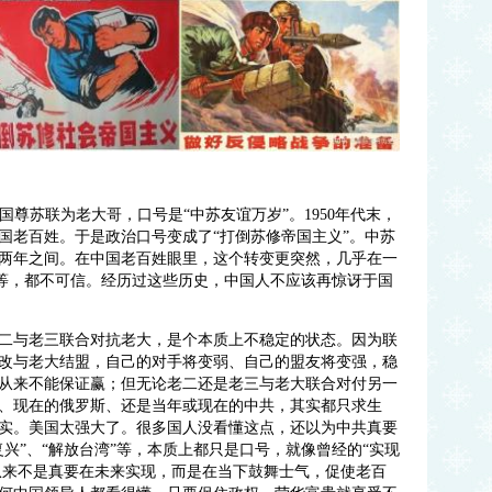
，中国尊苏联为老大哥，口号是“中苏友谊万岁”。1950年代末，
中国老百姓。于是政治口号变成了“打倒苏修帝国主义”。中苏
两年之间。在中国老百姓眼里，这个转变更突然，几乎在一
”等，都不可信。经历过这些历史，中国人不应该再惊讶于国
二与老三联合对抗老大，是个本质上不稳定的状态。因为联
改与老大结盟，自己的对手将变弱、自己的盟友将变强，稳
从来不能保证赢；但无论老二还是老三与老大联合对付另一
、现在的俄罗斯、还是当年或现在的中共，其实都只求生
实。美国太强大了。很多国人没看懂这点，还以为中共真要
兴”、“解放台湾”等，本质上都只是口号，就像曾经的“实现
的从来不是真要在未来实现，而是在当下鼓舞士气，促使老百