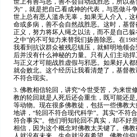
世上有善与恶，善不会自动战胜恶，所以基
为”，就是把自己看成神的代表，与恶做斗
世上总有恶人滥杀无辜，如果无人介入，这
命或多病，善不会自然战胜恶。这时，基督
正义，努力将坏人绳之以法，而不是自己躲
之中”的不可知力来替我们扬善除恶。在19
我看到抗议群众被残忍镇压，就鲜明地领会
后并没有什么神秘的力量。只有人们主动捍
与正义才可能战胜虚假与邪恶。如果好人都
就会败北。这个经历让我看清楚了，基督教
不符合现实。
3. 佛教相信轮回，讲究“今世受苦，为来世
教的轮回就是人死后还会重生，既可能还是
等动物。现在很多佛教徒，包括一些佛教大
地讲，“轮回不符合现代科学”。其实“不符合
符合事实”。他们明知轮回不真实，却不好
相信，因为这个概念对佛教太关键了。佛教
人就没有未来，生命就没有希望，佛教信仰