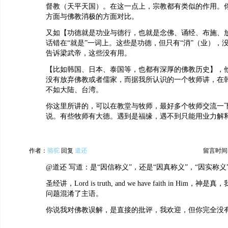
督教（天平天国）。在这一点上，宗教都有类似的作用。
方面与佛教消极的方面对比。
又如【功德就是功业与德行，也就是念佛、诵经、布施、
话错在“就是”一词上。这些是功德，但只有“消”（业），没
告诉梁武帝，这些没有用。
【比如韩国、日本、泰国等，也都有深厚的佛教历史】，
没有放弃佛教或者儒家，而据我所认识的一个牧师讲，在
不如大陆、台湾。
你这里所讲的，可以在教堂与牧师，最好多个牧师交流一
说。有些牧师有大德。遇到是福缘，遇不到只能用业力解
作者：
骆驼
回复
道还
留言时间：20
@道还 写道：是“因信称义”，还是“因真称义”，“因实称义
圣经讲，Lord is truth, and we have faith in Hi
问题混淆了主语。
你说我对佛教误解，是直接的批评，我欢迎，但你完全没