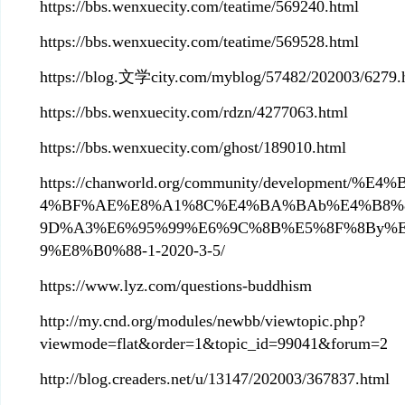
https://bbs.wenxuecity.com/teatime/569240.html
https://bbs.wenxuecity.com/teatime/569528.html
https://blog.文学city.com/myblog/57482/202003/6279.
https://bbs.wenxuecity.com/rdzn/4277063.html
https://bbs.wenxuecity.com/ghost/189010.html
https://chanworld.org/community/development/
4%BF%AE%E8%A1%8C%E4%BA%BAb%E4%B8%
9D%A3%E6%95%99%E6%9C%8B%E5%8F%8By%
9%E8%B0%88-1-2020-3-5/
https://www.lyz.com/questions-buddhism
http://my.cnd.org/modules/newbb/viewtopic.php?
viewmode=flat&order=1&topic_id=99041&forum=2
http://blog.creaders.net/u/13147/202003/367837.html