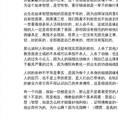
而被蒙蔽所以显现不出来。这个类似基督教的灵魂平等。
为这个如来智慧，是空性智。要仔细谈就是一辈子的修行
众生在如来智慧德相的层面是平等的，因为业障深浅而显
自前世因果。因果通三世，我们既看不到前世也不知道后
一世看着很多坏人活得好好的，好人命不长。这就涉及缘
报的人一定是前世积累了善因，那些因没有报完的时候他
因缘具足，果报才会现前。世界上一定没有无因无缘之事
切，好的坏的，全部都是自己挣来的。绝对没有冤枉的。
那么谈到人和动物，还是有现实层面的差别。人杀了其他
教里面居士戒的不杀戒可以单指不杀人。人杀了动物，也
人的过失小点儿，因为人的福报比动物大（我自己这么琢
于极其严重的过失，因为佛陀有教化一切众生的功德福德
人间的各种不平等是事实，是因为每个人本身的福德因缘
人的惩罚，也不是上帝的奖赏。是人们自己带来的。在轮
的被业力牵引而不得认识自己的本来佛性，这是很搞笑的
有一个问题，假如一切都是业力，那么是不是看着受苦的
呢？不是的。而是相反。佛教徒的两个基本因素：普提心
慧（智慧，知道怎么样才能最好地利他），证明佛教徒的
他众而作为的。为什么啊？因为无我啊！ （嘿嘿，是真的