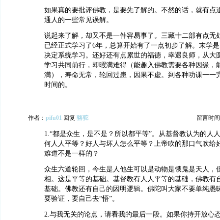
如果真的要批评佛教，是要先了解的。不然的话，就有点
通人的一些常见误解。
说起来了解，却又不是一件容易事了。三藏十二部有点无
已经正式学习了6年，总算开始有了一点初步了解。末学
决定系统学习。还好还有点累世的福德，幸遇良师，从大
学习共同前行，即暇满难得（能趣入佛教需要各种因缘，
满），寿命无常，轮回过患，因果不虚。到各种功课一一
时间的。
作者：
pifu01
回复
骆驼
留言时间：20
1.“都是众生，是不是？所以都平等”。从基督教认为的人
何人人平等？好人与坏人怎么平等？上帝吹的那口气吹给
难道不是一样的？
众生六道轮回，今生是人他生可以是动物是饿鬼是天人，
相。这是平等的基础。基督教有人人平等的基础，佛教有
基础。佛教还有自己的因明逻辑。佛陀叫大家不要单纯愚
要验证，要自己去“悟”。
2.与我无关的论点，请看我的最后一段。如果你持开放心