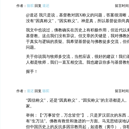
作者：
骆驼
回复
道还
留言时间：20
@道还 我只是说，基督教对因X称义的问题，答案很清晰，
没有“因真称义”，“因实称义”。神是真，所以基督徒崇尚
我文中也说过，佛教确实在历史上有积极作用，但近代以
基督教。这点我们没有异议。但文章的关键是，我对佛教
于真实与逻辑的质疑。我希望基督徒与佛教徒多交流，但
问题。
关于你说我与牧师多交流，当然应该，很好的建议！我们
人都是牧师，我们一直互相交流。我也建议你多与基督教
握手！
作者：
道还
回复
骆驼
留言时间：20
“因信称义”，还是“因真称义”，“因实称义”的主语都是人
家。
举例：【“万事皆空，万念皆空”】，只是罗汉层次的东西
有“生万法”。佛教有救世和激进的一方面。马克思错误地
但中国历史上的反抗多因宗教而起，如道教（黄巾），弥