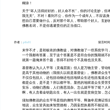
糊涂！
关于“坏人活得好好的，好人命不长”，你的讨论玄妙，但
我无关”。不对！看到不公，你作为一个成年人，不应该身
想自己需要做什么，反对那个坏人，帮助那个好人。玄妙
佛教名词，不是你逃避责任的正当借口。
作者：
pifu01
留言时间：20
末学不才，是初皈依的佛教徒，对佛教做了一些系统学习
一个我都有答案，至于这个答案是不是符合你的预期就不
就第一题俺来答个题，答得不好给个不及格也没关系。
基督教认为人人平等（灵魂层面）但人是万物主管，管动
是高于其他动物的（我很久以前是基督徒）。佛教讲众生
不仅仅包括人，还包括动物还包括地狱众生还包括鬼道众
都是众生，是不是？所以都平等。显然的地狱道众生受苦
安乐，动物们愚痴，人们善恶混杂。怎么就平等了呢？人
啊，有人含着金钥匙出生，有人一出生就是贫病交加，怎
须知佛教说的众生平等是指的佛性平等。释迦牟尼佛证悟后
地说，众生皆具如来智慧德相，乃因妄想执着而不能证得