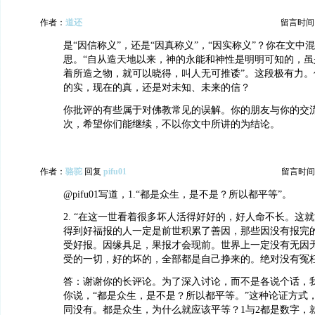
作者：
道还
留言时间：20
是“因信称义”，还是“因真称义”，“因实称义”？你在文中
思。“自从造天地以来，神的永能和神性是明明可知的，虽
着所造之物，就可以晓得，叫人无可推诿”。这段极有力。
的实，现在的真，还是对未知、未来的信？
你批评的有些属于对佛教常见的误解。你的朋友与你的交
次，希望你们能继续，不以你文中所讲的为结论。
作者：
骆驼
回复
pifu01
留言时间：20
@pifu01写道，1.“都是众生，是不是？所以都平等”。
2. “在这一世看着很多坏人活得好好的，好人命不长。这
得到好福报的人一定是前世积累了善因，那些因没有报完
受好报。因缘具足，果报才会现前。世界上一定没有无因
受的一切，好的坏的，全部都是自己挣来的。绝对没有冤枉
答：谢谢你的长评论。为了深入讨论，而不是各说个话，
你说，“都是众生，是不是？所以都平等。”这种论证方式
同没有。都是众生，为什么就应该平等？1与2都是数字，