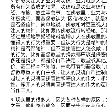
5. 佛教关注人的业力与功德。业力就是人
所有行为造成的结果。功德就是功业与德行
经、布施、放生等善事。在佛教里，业力与
终极奖惩。而基督教认为“因信称义”，就是
是否坚信神。简单地说，佛教相对更重视人
注人的精神。比如藏传佛教流行转经轮。那
经过思想地手摇经轮就能增加人在佛教里的
懂得人的行为很重要，但认为行为是精神的
精神是否跟随神，但不直接管控人怎么做，
的行为。比如基督教堂的捐款都应该是保密
多还是捐少，都是你自己决定，教堂或其他
价、甚至根本不知道。由此可看到基督教与
督教尊重人的自主权，让人的灵魂自己控制
越过人的灵魂直接管控和评价人的作为，相
性。撇开人的灵魂而直接管控人的作为的态
当作工具。
6. 现实里的很多人，因为各种各样的原因
之重。他们身心疲惫，因而丧失斗志与信心