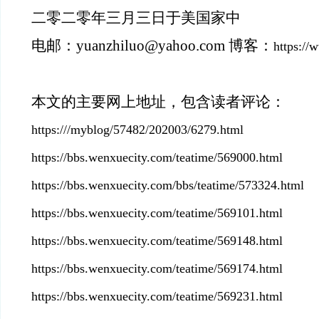
二零二零年三月三日于美国家中
电邮：
yuanzhiluo@yahoo.com 博客：
https://
本文的主要网上地址，包含读者评论：
https:///myblog/57482/202003/6279.html
https://bbs.wenxuecity.com/teatime/569000.html
https://bbs.wenxuecity.com/bbs/teatime/573324.html
https://bbs.wenxuecity.com/teatime/569101.html
https://bbs.wenxuecity.com/teatime/569148.html
https://bbs.wenxuecity.com/teatime/569174.html
https://bbs.wenxuecity.com/teatime/569231.html