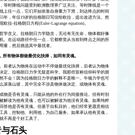
叶，等时降线问题受到欧洲数理界广泛关注。等时降线是一个
线上任一点，它们开始依靠自身重力下滑，到达终点的时间
55年，年仅19岁的拉格朗日写信给欧拉，提出改进方法。然
朗日方程(Euler-Lagrange equation)。
哲学含义。拉格朗日力学隐含，无论有无生命，物体都好像
机。在运动路径中任一点，它都察觉从当前到终点之间的所
用量，然后挑选其中最优者。
下，所有物体都做最优化抉择，如同有灵魂。
。前者认为物体在运动中不停做最优化抉择，后者认为物体
决定。拉格朗日力学无疑是科学。我那些宣称信仰科学的朋
然不会！因为拉格朗日力学的解释不是唯一。牛顿力学也可
么滚落山坡，其中完全不涉及物体做决定、或物体有灵魂。
或物是否有灵魂，只能从他的外在行为间接推论。但有时别
被解读为他有灵魂，也可以被解读为他没有灵魂。如果纯粹
回答他是否有灵魂。但基于自私目的，他们经常更愿意相信
工具，控制他、利用他，为自己服务。如果承认他有灵魂，
就不再是个好工具了。
者与石头