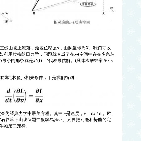
从直线山坡上滚落，延坡位移是x，山脚坐标为X。我们可以
。如利用拉格朗日力学，问题就变成了在x-t空间中存在多条从
量S最小的那条就是x*(t)，*代表最优解。(具体求解经常在x-v
，必须满足极值点相关条件，于是我们得到：
为经典力学中最美方程。其中 v是速度，v = dx / dt。欧
在石块滚下山坡问题中很容易验证。只要把动能和势能的定
牛顿第二定律。