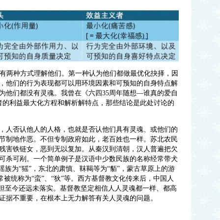
观者有两种方式理解他们。第一种认为他们都做最优化抉择，因
，他们的行为表现都可以用环境因素和可预知的自身特点解
为他们都没有灵魂。我曾在《六四35周年随想—谁真的爱自
者的利益最大化方程和解析解特点，那些结论是此处讨论的
，人否认他人的人格，也就是否认他们具有灵魂、或他们的
节制地作恶。不但专制政府如此，老百姓也一样。苏北农民
残害铁链女，恶到无以复加。从秦汉到清朝，汉人普遍把欠
可杀可剐。一个简单例子是汉语中少数民族的名称经常带犬
瑶族为“猺”，东北的肃慎、靺鞨等为“貊”，蒙古草原上的游
族常被统称为“蛮”、“狄”等。西方基督教文化传来后，中国人
，但至今还远未落实。基督教坚定相信人人灵魂都一样、都高
证据不重要，在根本上无力解答有关人灵魂的问题
。