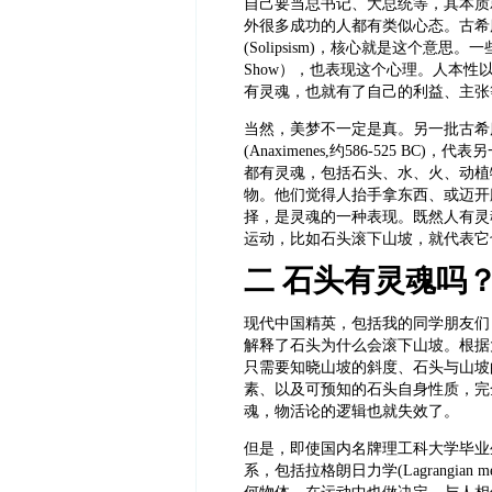
自己要当总书记、大总统等，其本质
外很多成功的人都有类似心态。古希
(Solipsism)，核心就是这个意思
Show），也表现这个心理。人本
有灵魂，也就有了自己的利益、主张
当然，美梦不一定是真。另一批古希
(Anaximenes,约586-525 BC
都有灵魂，包括石头、水、火、动植
物。他们觉得人抬手拿东西、或迈开
择，是灵魂的一种表现。既然人有灵
运动，比如石头滚下山坡，就代表它
二 石头有灵魂吗
现代中国精英，包括我的同学朋友们
解释了石头为什么会滚下山坡。根据
只需要知晓山坡的斜度、石头与山坡
素、以及可预知的石头自身性质，完
魂，物活论的逻辑也就失效了。
但是，即使国内名牌理工科大学毕业
系，包括拉格朗日力学
(Lagrang