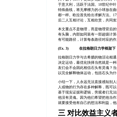
于意大利，活跃于法国。18世纪中
特殊曲线，将无摩檫力的小球放在曲
都一样。欧拉首先给出求解方法。17
后二人互相讨论，互相欣赏，共同发现欧拉-拉格
本文重点不是物理，而是物理背后的
有头脑，内部如同装有一部超级计算
有可能路径，计算每条路径对应的作
(Ex. 3) 在拉格朗日力学框架
拉格朗日力学与古希腊的物活论相通
决定运动，最优化抉择当然就是一种
友们会不会因此相信石头有灵魂？当
以完全解释物体运动，包括石头为什
小结一下，人永远无法直接感知别人
人或物的行为存在多种解释，既可以
基于现实证据和逻辑，旁观者们无法
他没有灵魂。因为他们希望把他当作
就要接受他有自己的想法和利益，他
三 对比效益主义