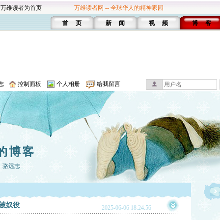
设万维读者为首页
万维读者网 -- 全球华人的精神家园
首 页
新 闻
视 频
博 客
志
控制面板
个人相册
给我留言
的博客
：骆远志
被奴役
2025-06-06 18:24:56