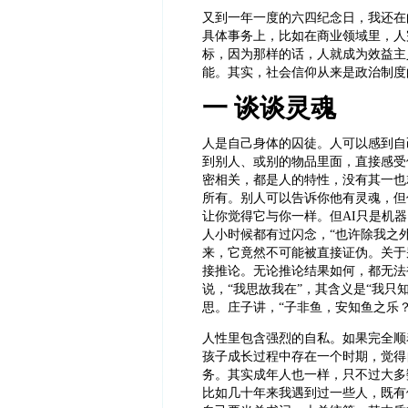
又到一年一度的六四纪念日，我还在
具体事务上，比如在商业领域里，人
标，因为那样的话，人就成为效益主
能。其实，社会信仰从来是政治制度
一 谈谈灵魂
人是自己身体的囚徒。人可以感到自
到别人、或别的物品里面，直接感受
密相关，都是人的特性，没有其一也
所有。别人可以告诉你他有灵魂，但
让你觉得它与你一样。但AI只是机
人小时候都有过闪念，“也许除我之
来，它竟然不可能被直接证伪。关于
接推论。无论推论结果如何，都无法
说，“我思故我在”，其含义是“我只
思。庄子讲，“子非鱼，安知鱼之乐？
人性里包含强烈的自私。如果完全顺
孩子成长过程中存在一个时期，觉得
务。其实成年人也一样，只不过大多
比如几十年来我遇到过一些人，既有