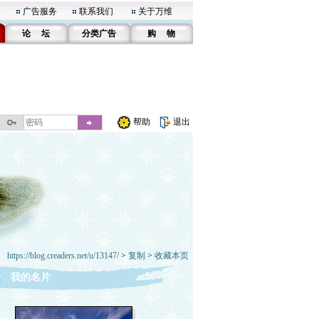
广告服务
联系我们
关于万维
论 坛
分类广告
购 物
帮助
退出
https://blog.creaders.net/u/13147/
>
复制
>
收藏本页
我的名片