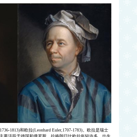
e,1736-1813)和欧拉(Leonhard Euler,1707-1783)。欧拉是瑞士
主要活跃于德国和俄罗斯。拉格朗日比欧拉年轻许多，出生