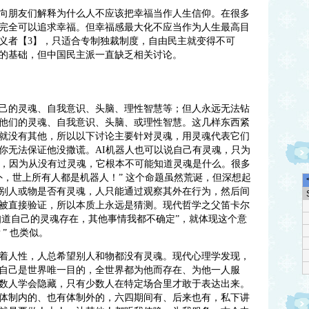
向朋友们解释为什么人不应该把幸福当作人生信仰。在很多
完全可以追求幸福。但幸福感最大化不应当作为人生最高目
义者【
3】，只适合专制独裁制度，自由民主就变得不可
的基础，但中国民主派一直缺乏相关讨论。
己的灵魂、自我意识、头脑、理性智慧等；但人永远无法钻
他们的灵魂、自我意识、头脑、或理性智慧。这几样东西紧
就没有其他，所以以下讨论主要针对灵魂，用灵魂代表它们
你无法保证他没撒谎。
AI机器人也可以说自己有灵魂，只为
器，因为从没有过灵魂，它根本不可能知道灵魂是什么。很多
外，世上所有人都是机器人！” 这个命题虽然荒诞，但深想起
别人或物是否有灵魂，人只能通过观察其外在行为，然后间
被直接验证，所以本质上永远是猜测。现代哲学之父笛卡尔
知道自己的灵魂存在，其他事情我都不确定”，就体现这个意
” 也类似。
着人性，人总希望别人和物都没有灵魂。现代心理学发现，
自己是世界唯一目的，全世界都为他而存在、为他一人服
数人学会隐藏，只有少数人在特定场合里才敢于表达出来。
体制内的、也有体制外的，六四期间有、后来也有，私下讲