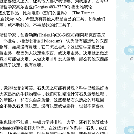
就是要做人上人，让其他人都听我使唤、为我服务。古今中
腊哲学家高尔吉亚
(Gorgias 483–375BC) 提出唯我论
。一些文艺作品，比如电影《楚门的世界》（The Truman
性以自我为中心，希望所有其他人都是自己的工具。如果他们
等，就不听我的、不再是我的好工具了。
腊哲学家，如泰勒斯
(Thales,约620-545BC)和阿那克西美尼
)，代表另一个极端，相信物活论(Hylozoism)，认为所有能运动的东西
物等。如果没有灵魂，它们怎么会动？这些哲学家查己知
腿走路，都因为人决定拿东西、或决定走路。决定就是做选
魂才可能做决定、人做决定才引发人运动，那么其他东西能
也做了决定、也有灵魂。
？
，觉得物活论可笑。石头怎么可能有灵魂？科学已经很好地
大家熟悉的牛顿物理学，我们可以精准计算石头运动过程，
的摩擦力、和石头自身质量。这些都是石头所处的环境因
全不涉及石头做决定。没有决定或做选择，也就不需要灵
生也经常不知道，牛顿力学并非唯一力学，还有其他等效体
ian mechanics)和哈密顿力学等。在这些力学体系中，石头，或任