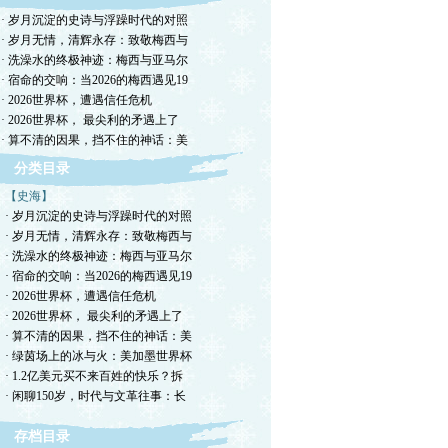
把
· 岁月沉淀的史诗与浮躁时代的对照
这
· 岁月无情，清辉永存：致敬梅西与
冒
· 洗澡水的终极神迹：梅西与亚马尔
看
· 宿命的交响：当2026的梅西遇见19
朴
· 2026世界杯，遭遇信任危机
红
· 2026世界杯， 最尖利的矛遇上了
· 算不清的因果，挡不住的神话：美
时
分类目录
【史海】
· 岁月沉淀的史诗与浮躁时代的对照
东
· 岁月无情，清辉永存：致敬梅西与
到
· 洗澡水的终极神迹：梅西与亚马尔
和
· 宿命的交响：当2026的梅西遇见19
· 2026世界杯，遭遇信任危机
· 2026世界杯， 最尖利的矛遇上了
· 算不清的因果，挡不住的神话：美
头
· 绿茵场上的冰与火：美加墨世界杯
辆
· 1.2亿美元买不来百姓的快乐？拆
时
· 闲聊150岁，时代与文革往事：长
路
存档目录