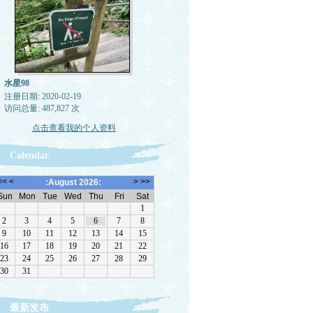
票
，
我
，
水星98
险
注册日期: 2020-02-19
住
访问总量: 487,827 次
稍
点击查看我的个人资料
Calendar
男
然
车
佛
行
整
觉
最新发布