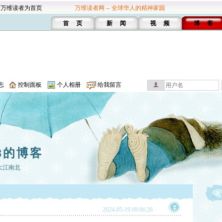
设万维读者为首页
万维读者网 -- 全球华人的精神家园
首 页
新 闻
视 频
博 客
志
控制面板
个人相册
给我留言
8的博客
大江南北
2024-05-19 09:06:26