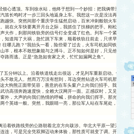
经烦心透顶。车到徐水站，他终于想到一个妙招：把我俩带至车站检
车汽笛长鸣时才一步三回头地返身上车。我想这一次是没法再飞车了
越跑越快。突然间那个重庆学生猛然启动，百米冲刺般朝火车冲去。
奔。就在火车快要离开月台之际，我抓住了扶梯的把手。刚松下一口
报声大作，刹那间铁轨旁的信号灯全变成了红色。列车一个紧急刹车
措，知道闯了大祸，急忙跳下车来，顺着铁轨往前走，只求早日脱离
！往哪儿跑？”我抬头一看，险些晕了过去，火车司机如同铁塔般挡
的山羊，根本不敢想象能与之搏斗。正不知如何是好，只见他身子稍
夺路而逃。正是“急急如丧家之犬，忙忙如漏网之鱼”。
了五分钟以上。沿着铁道线走出很远，才见列车重新启动。慢慢地火
低头不敢见人。然而万万没有想到，耳边突然钻进火车司机那雄浑的
，这大狗熊正面带笑容，善意的在车头窗户上向我们招手。我顿时恍
的武功高强奔跑速度快，全赖大汉网开一面。正感叹时，又见几乎全
出窗外，大声的向我们热情的呼喊，拼命的向我们挥手。那光景，仿
是两个英雄一般。突然，我眼睛一亮，那位军人站在车尾处，向我们
俩沿着铁路线旁的公路朝着北京方向跋涉。华北大平原一望无际，平
意连连，可是完全凭双脚迈动来体验，那性质可就变了调。开始还不