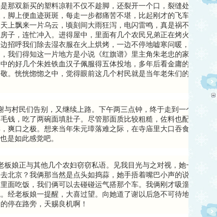
其是那双新买的塑料凉鞋不仅不趁脚，还裂开一个口，裂缝处犹如一
久，脚上便血迹斑斑，每走一步都痛苦不堪，比起刚才的飞车行动，
，天上飘来一片乌云，顷刻间大雨狂泻，电闪雷鸣，真是祸不单行。
土房子，连忙冲入。进得屋中，里面有几个农民兄弟正在烤火，他们
一边招呼我们除去湿衣服在火上烘烤，一边不停地嘘寒问暖，亲切淳
中，我们得知这一片地方是小说《红旗谱》里主角朱老忠的家乡。《
书中的好几个朱姓铁血汉子佩服得五体投地，多年后看金庸的武侠小
崇敬。恍恍惚惚之中，觉得眼前这几个村民就是当年老朱们的化身，
谢与村民们告别，又继续上路。下午两三点钟，终于走到一个小镇。
两毛钱，吃了两碗面填肚子。尽管那面质比较粗糙，佐料也配得很不
样，爽口之极。想来当年朱元璋落难之际，在寺庙里大口吞食着众位
，也是如此感觉吧。
老板娘正与其他几个农妇窃窃私语。见我目光与之对视，她一步一回
想去北京？我俩那当然是点头如捣蒜，她手捂着嘴巴小声的说，有一
馆里面吃饭，我们俩可以去碰碰运气搭那个车。我俩刚才吸溜面条的
机。经老板娘一提醒，大喜过望。向她道了谢以后急不可待地冲到公
赳的停在路旁，天赐良机啊！