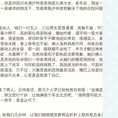
重，但是对四川名酒泸州老窖倒是久闻大名。多年后，我送一位同事
在一床难求的情况下，凭着两瓶泸州老窖解决了他的住院问题，这是
这伙人。他们一行五人，三位男生普普通通，其貌不扬，可另外那两
扎着小辫子，高的那位肩若削成，腰如约素，眉宇间一股大家闺秀之
立体，英姿勃勃，讲话时双手不断地连比带划，很感染人。真真是：
十里徐水路，卷上珠帘总不如。俩人虽然风格不同，却各自都十分漂
美丽动人的女孩，那一刻，眼睛都不会转了，半天才醒过神来。也许
盖处，光着脚丫子，当然丝毫也不影响其光辉形象。她们俩人极其大
尽其所知的告诉我们一些各类情况。从她们的嘴里我得知，他们五人
后搭上了此车，与司机混得很熟了。我虽然当时年幼，可面对这两个
心旌荡漾。只不过，大脑里面的思维极其活跃，嘴巴上却是结结巴巴
话都说不出来，心里真是恨透了自己。
多了两人。正待发话，那几个人早已纷纷抢在前面：“这俩是我们的
，师父您行个好，让他俩搭个车去北京吧。” 很明显司机大人一下子
的一挥手，算是认可了。
，给我们几分钟，让我们细细观赏桥两边栏杆上那些形态各异的石狮