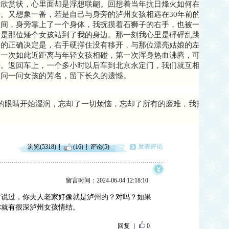
作欣赏状，心里面却是浮想联翩。回想着当年抗日烽火如何在此引发
。又想象一番，若是自己与身旁的泸州女孩相遇在30年前的卢沟桥
然间，身旁靠上了一个身体，我抚摸着石狮子的右手，也被一只纤细
道是那位矮个女孩站到了我的身边。那一刻我心里是砰砰乱跳，面红
一的正确决定是，右手硬撑住没有移开，与那位漂亮姑娘的左手相持
第一次如此近距离与年轻女孩相碰，第一次浑身热血沸腾，可惜啊可
语。返回车上，一个多小时以后车到北京永定门，我们就互相道声再
敢问一问女孩的芳名，留下长久的遗憾。
的眼睛开始湿润，忘却了一切烦恼，忘却了所有的磨难，我投入到了
浏览(5318)
(16)
评论(5)
发表评论
留言时间：2024-06-04 12:18:10
方说过，你夫人老家好像就是泸州的？对吗？如果
你就有很深泸州女孩情结。
回复
|
0