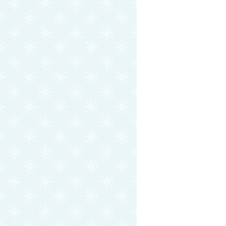
去
后
个
聘
是
方
也
秀
，
老