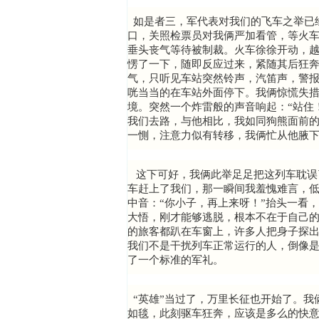
如是者三，军代表对我们的飞车之举已
口，关照检票员对我俩严加看管，等火
垂头丧气等待被制裁。火车徐徐开动，
愣了一下，随即反应过来，紧随其后狂
气，只听见车站突然铃声，汽笛声，警
咣当当的在车站外面停下。我俩惊慌失
境。突然一个炸雷般的声音响起：“站住
我们去路，与他相比，我如同狗熊面前
一惻，注意力似有转移，我俩忙从他腋下
这下可好，我俩此举足足把这列车耽误
车赶上了我们，那一瞬间我羞愧难言，
中音：“你小子，再上来呀！”抬头一看
大悟，刚才能够逃脱，根本不在于自己
的旅客都趴在车窗上，许多人把身子探
我们不是干扰列车正常运行的人，倒像
了一个标准的军礼。
“英雄”当过了，万里长征也开始了。我
如毯，此刻驱车狂奔，应该是多么的快