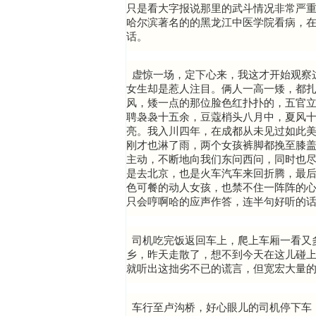
只是看大字报说那里的武斗情况非常严
哈尔滨著名的的黑龙江中医学院看病，
话。
虚惊一场，定下心来，我这才开始观察
女生却是惹人注目。俩人一高一矮，都
风，矮一点的那位脸色红扑扑的，五官
聘袅袅十五余，豆蔻梢头八月中，夏风
亮。我入川四年，在成都从未见过如此
刚才也淋了雨，两个女孩裤脚都挽至膝
主动，不断地向我们东问西问，同时也
是去北京，也是火车汽车来回折腾，最
色可餐的动人女孩，也禁不住一阵阵的
只会哼啊哈的应声作答，连半句好听的
司机吃完饭返回车上，爬上车厢一看又
乡，昨天走散了，想不到今天在这儿碰上
就听出这拙劣不已的谎言，但宽宏大量
车行至卢沟桥，好心眼儿的司机停下车