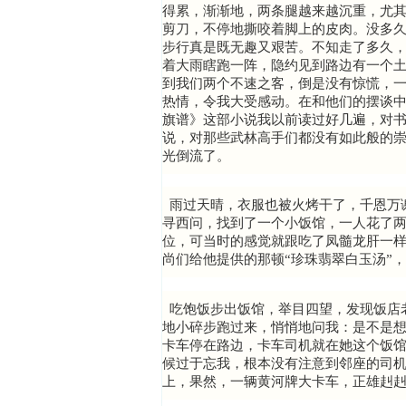
得累，渐渐地，两条腿越来越沉重，尤
剪刀，不停地撕咬着脚上的皮肉。没多
步行真是既无趣又艰苦。不知走了多久
着大雨瞎跑一阵，隐约见到路边有一个
到我们两个不速之客，倒是没有惊慌，
热情，令我大受感动。在和他们的摆谈
旗谱》这部小说我以前读过好几遍，对
说，对那些武林高手们都没有如此般的
光倒流了。
雨过天晴，衣服也被火烤干了，千恩万
寻西问，找到了一个小饭馆，一人花了
位，可当时的感觉就跟吃了凤髓龙肝一
尚们给他提供的那顿“珍珠翡翠白玉汤”
吃饱饭步出饭馆，举目四望，发现饭店
地小碎步跑过来，悄悄地问我：是不是
卡车停在路边，卡车司机就在她这个饭
候过于忘我，根本没有注意到邻座的司
上，果然，一辆黄河牌大卡车，正雄赳