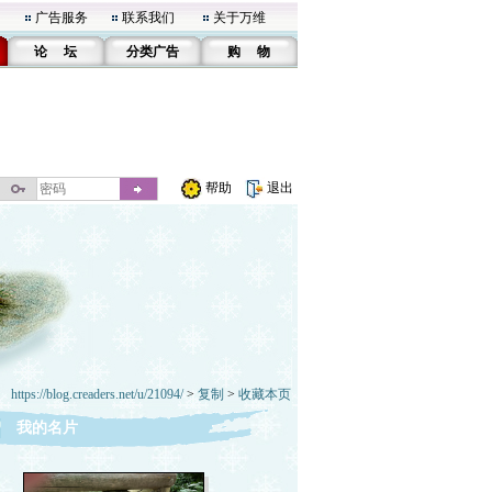
广告服务
联系我们
关于万维
论 坛
分类广告
购 物
帮助
退出
https://blog.creaders.net/u/21094/
>
复制
>
收藏本页
我的名片