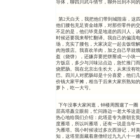
导体，聊四川武斗情节，聊外出到不同
第2天白天，我把他们带到城隍庙，这
他们腰包充足资金雄厚，对那些零件的
不足的是，他们毕竟是地道的四川人，
时候还要我来帮忙翻译。我自己的偏流
场，充实了腰包，大家决定一起去饭馆
肉泡馍店。我喜欢羊肉，加之自己早就
盔（烧饼），还嫌弃要把饼掰成一小块
方饭店，多少与川味沾点边，急忙推门
烧肥肠。我在北京出生长大，从来没有
巴。四川人对肥肠却是十分喜爱，他们几
价钱大家平摊，相当于后来大家所熟知的
萝卜，吃一大亏。
下午没事大家闲逛，钟楼周围遛了一圈
层高塔矗立眼前，忙问路边一老大爷这
热心地给我们介绍：此塔是专为唐朝玄
度雁塔，所以叫雁塔，还有一说是当年
为雁塔。我小时候读过多次西游记，对
知，这塔里面藏着唐僧经过九九八十一