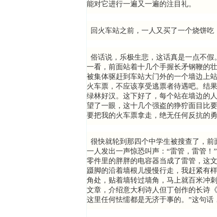
能对它进行一遍又一遍的注目礼。
回火车站之前，一人又买了一个烧饼吃
俗话说，乐极生悲，这话真是一点不假
一看，前面站着十几个手握长矛钢鞭的
被集体驱赶到车站大门外的一个墙边上
火车票，不应该享受逃票者待遇吧。结
绿林好汉。这下好了，每个站在墙边的
望了一眼，这十几个强盗的狰狞面目比
要把我的火车票拿走，绝无任何反抗的
很快就轮到那四个中学生被搜查了，前
一人发出一声惊恐叫声：“雷管，雷管！
零件里的胖胖的电容器当成了雷管，这文
蹑脚的沿着墙根儿慢慢行走，我赶紧有
角处，贴着墙转过墙角，马上就百米冲
文章，介绍意大利诗人但丁创作的长诗《
这里任何怯懦都是无济于事的。”这句话