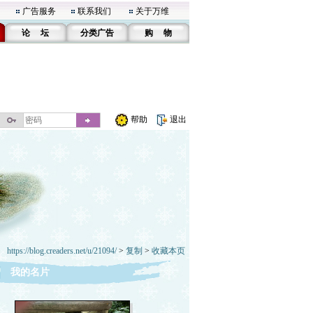
广告服务
联系我们
关于万维
论 坛
分类广告
购 物
帮助
退出
https://blog.creaders.net/u/21094/
>
复制
>
收藏本页
我的名片