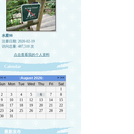
不
可
，
吃
。
水星98
注册日期: 2020-02-19
访问总量: 487,510 次
。
点击查看我的个人资料
四
Calendar
见
居
的
是
。
，
到
半
最新发布