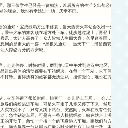
面。那三位学生已经是一贫如洗，以后所有的生活支出都必须由学生
足够的现金。我也有幸逃过一劫，庆幸不已。
新的通知：宝成线塌方远未修复，当天西安火车站会发出一列闷罐货
下，乘坐火车的旅客须在塌方处下车，徒步越过泥土，再登上成都方
啊喜讯，太让人高兴了！众人皆知人生四大喜：久旱逢春雨，他乡遇
想到的是更大的一喜：“黑板见通知”。当天下午，滞留西安车站多
了让人惊恐万分的西安城。
样，走走停停，时快时慢，磨到第2天中午才到达汉中地区。车厢里
食品进出身体的活动都要在车站解决。在每一个车站，火车停留的时
候不打铃。害得所有的旅客都无所适从，担惊受怕，唯恐在方便之时
站，火车停留了很长时间。旅客们一会儿爬上车厢，一会儿又跳下来
，旅客们纷纷跳进车厢，可是火车走了几步又停了下来，然后是无休
众人实在受不了，只有又跳下站台。突然间，火车在没有任何铃声的
举动，急忙钻进车厢。可是有一些人根据经验，站在站台上没有动。
真正的开动了，急忙一个接一个的飞身跳入车厢。距我们前方不远处
伙子，潇洒飘逸十分从容地在最后时分展开双手纵身一跃，本想一定