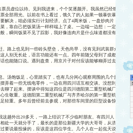
售票员虚位以待。见到我进来，个个笑逐颜开。我虽然已经饿得上气
斤粮票全部用光。以前在书上看过，饿久了的人如果一顿暴饮暴食，有
要解决，咱必须实行计划经济。点了4两米饭，一盘炒肉片，一碗汤
上菜，靠自己把饭菜汤一样样端上了桌。一边端一边想：一定要慢慢
云般，瞬间饭菜不见了踪影，我好像连肉片是什么味道都没有尝出来
赶。路上也见到一些砖头壁垒，天色尚早，没有见到武装群众在驻守
我这人别无长处，语言功能还有一点。四年前随父母到了成都，不久
京话也能随口说。遇到盘查，用京片子对付应该能够糊弄过去。
息。汤饱饭足，心里踏实了，也有几分闲心观察周围的几个旅客。只
里摆弄着一些无线电零件，一边在用四川话互相交谈。没想到在这里
前去聊了起来。摆谈中得知这四位是四川德阳第二重型机械厂子弟校
地心生敬重。这德阳第二重型机械厂与齐齐哈尔的第一重型机械厂都
举足轻重。多年后曾经前去参观，对那些车间里的巨型设备惊叹不已
这趟外出20多天，一路上结识了不少临时朋友。有四川人，北京人
是相处一天就分手了，最长的是那位新疆大学的大哥哥，从济南坐车
不过要说最投缘的，应该是这四位学生。几个人在一起侃天说地，聊