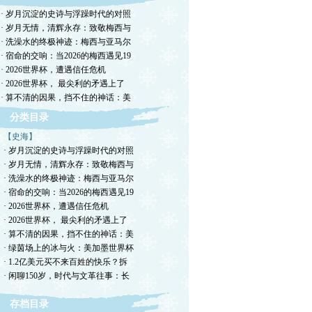
· 岁月沉淀的史诗与浮躁时代的对照
· 岁月无情，清辉永存：致敬梅西与
· 洗澡水的终极神迹：梅西与亚马尔
，
· 宿命的交响：当2026的梅西遇见19
中
· 2026世界杯，遭遇信任危机
有
· 2026世界杯， 最尖利的矛遇上了
· 算不清的因果，挡不住的神话：美
羊
锅
分类目录
南
【史海】
红
· 岁月沉淀的史诗与浮躁时代的对照
· 岁月无情，清辉永存：致敬梅西与
，
· 洗澡水的终极神迹：梅西与亚马尔
菜
· 宿命的交响：当2026的梅西遇见19
· 2026世界杯，遭遇信任危机
· 2026世界杯， 最尖利的矛遇上了
七
· 算不清的因果，挡不住的神话：美
然
· 绿茵场上的冰与火：美加墨世界杯
印
· 1.2亿美元买不来百姓的快乐？拆
名
· 闲聊150岁，时代与文革往事：长
得
只
存档目录