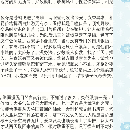
的地方的所见所闻，兴致勃勃，谈笑风生，惺惺惜猩猩，相见恨晚。
四位像是苍蝇飞进了肉堆，两眼登时发出绿光，兴奋异常。相较于我
交易价格挥洒自如游刃有余，看得我是目瞪口呆，顶礼拜膜。唯一美
谈交易时所说的川普（四川普通话）实在蹩脚，让人家听着很吃力，
电阻也顺便销出几枚，为以后几天的饭钱奠定了基础。逛完了自由市
解决午饭问题。西安城不像北京，当时没有专门的四川饭店，很多是
饿了，有肉吃就不错了，好多饭馆还只供应素菜。可是他们不喜欢吃
一小块的，太麻烦了。没办法，少数服从多数。找了半天，找到一家
而入。主食既有面又有饭供应，菜肴方面以素菜为主，荤菜也有，是
吃过猪头猪蹄猪尾巴和猪下水，看见肥肠恶心不止，还别说要送入嘴
个商量了一下，决定大家“打平伙”，也就是买上几个素菜加上肥肠
AA制。我老实巴交，碍于情面同意了，结果筷子只敢去夹便宜的白
，继而漫无目的向南行走。不知过了多久，突然眼前一亮，见到一座
是何物，大爷告知此乃大雁塔也。此时尽管是兵荒马乱之际，老人仍
奘法师为供奉从天竺国带回的佛像、舍利和梵文经书所建，塔式仿照
一只大雁从空中掉落在塔旁，塔中方丈认为这只大雁是菩萨显灵，故
美猴王孙悟空喜爱无比，爱屋及乌也顺便捎上了唐憎。从大爷的口中
难才从西天取回来的真经，顿时敬重不已。只可惜当时不对外开放，