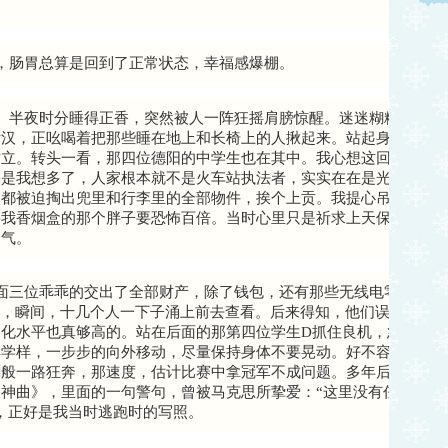
，肠胃总算是回到了正常状态，幸福感爆棚。
。半夜时分睡得正香，突然被人一阵狂摇肩膀惊醒。迷迷糊糊睁开双
壮汉，正吆喝着把那些睡在地上和长椅上的人揪起来。站起身来以后
站立。转头一看，那四位德阳的中学生也在其中。我心想这回咱兜里
果是我想多了，人家根本就不是火车站执法者，实实在在是光明正大
人都被迫掏出兜里和行李里的全部物件，挨个上贡。我提心吊胆地抬
要我香烟盒的那个胖子要恐怖百倍。当时心里只是祈求上天保佑他们
勇气。
面三位乖乖的交出了全部财产，除了钱包，还有那些无线电零件。突
”，瞬间，十几个人一下子涌上前去查看。后来得知，他们误把无线
化水平也真够高的。站在后面的那第四位学生D抓住良机，急忙蹑手
样学样，一步步的向外移动，尽量保持身体不要晃动。好不容易蹭到
刺般一路狂奔，那速度，估计比赛中拿冠军不成问题。多年后读到一
神曲》，里面的一句警句，曾被马克思所挚爱：“这里没有任何犹豫
，正好是我当时逃跑时的写照。