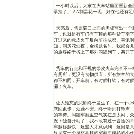
一小时以后，大家在火车站里面重新会
承担了。 AA制昙花一现，好在他还有
天亮后，售票窗口上面的黑板写出一个
车，也就是有车门有车顶的那种货车南
开过来的绿皮火车反向前往成都。喜讯
知，洞房花烛夜，金榜题名时。我那会儿
的旅客终于挤上了那列闷罐列车，离开
货车的行走和正规的绿皮火车完全不一
有厕所，更没有食物供应，所有旅客的
都不相同，开车前，有时候打铃，有时
漏了火车。
让人难忘的悲剧终于发生了。在一个小
来回踱步，烦躁不安。终于听到打铃声
的等待。闷罐车厢里空气实在是太闷，
况下独自开动了，我不敢有过于冒险的
车越移越快，这些人才意识到，这回是
只见有一个身材高挑的穿着海魂衫的小