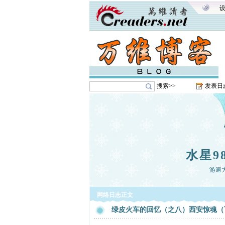
搜索>>
发表日
水星9
游遍
网络日志正文
绿皮火车的回忆（之八）西安惊魂（