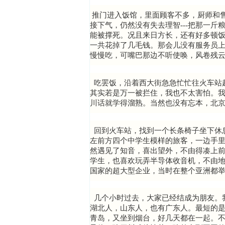
推门进入饭馆，里面顾客不多，厨师和
接下气，仍然没有失去理智---把那一
能被撑死。况且来日方长，还有好多顿饭
一共花掉了几毛钱。那会儿没有服务员
慢慢吃，可嘴巴那边不听使唤，风卷残
吃罢饭，沿着西大街急急忙忙往火车站
其实若是万一被拦住，我也不太害怕。
川话就学得溜熟。当然也没有忘本，北
回到火车站，找到一个长条椅子坐下休
左前方四个中学生模样的旅客，一边手
然遇见了知音，喜出望外，不由得凑上
学生，也喜欢玩弄半导体收音机，不由
国家的超大型企业，当时在整个亚洲都
几个小时过去，大家已经结成为朋友。我
湖北人，山东人，也有广东人。最短的
青岛，又坐到烟台，好几天都在一起。