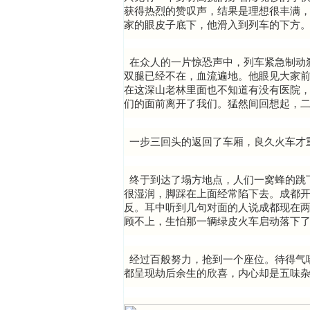
获得热烈的赞叹声，结果是理想很丰满
家的眼皮子底下，他滑入到列车的下方
在众人的一片惊恐声中，列车紧急制动
双腿已经不在，血流遍地。他眼见大家
在这深山老林里面也不知道有没有医院
们的面前离开了我们。猛然间回想起，
一步三回头的返回了车厢，良久火车才
终于到达了塌方地点，人们一窝蜂的跳
很湿润，脚踩在上面经常陷下去。成都
反。耳中听到几句对面的人说成都现在
顾不上，生怕那一辆绿皮火车启动落下
经过百般努力，抢到一个座位。待得气
都呈现劫后余生的欣喜，内心却是五味