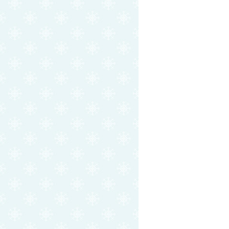
大
，
。
我
土
相
也
上