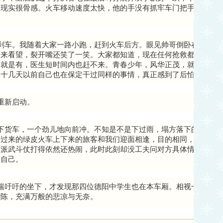
，现实很骨感。火车移动速度太快，他的手没有抓牢车门把手，就在
。
刹车。我随着大家一路小跑，赶到火车后方。眼见帅哥倒卧在铁轨旁
前来看望，裂开嘴还笑了一笑。大家都知道，现在任何抢救都是徒劳
，就是有，医生短时间内也赶不来。青春少年，风华正茂，就这样在
二十几天以前自己也在保定干过同样的事情，真正感到了后怕。
重新启动。
下货车，一个劲儿地向前冲。不知是不是下过雨，塌方落下的那些泥
开过来的绿皮火车上下来的旅客和我们迎面相逢，目的相同，目的地
两派武斗仗打得依然还热闹，此时此刻却没工夫问对方具体情况，啥
了自己。
喘吁吁的坐下，才发现那四位德阳中学生也在本车厢。相视一笑，脸
杂陈，充满万般的悲凉与无奈。