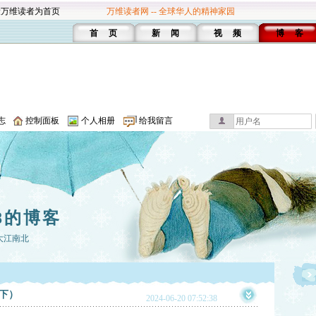
设万维读者为首页
万维读者网 -- 全球华人的精神家园
首 页
新 闻
视 频
博 客
志
控制面板
个人相册
给我留言
8的博客
大江南北
下）
2024-06-20 07:52:38