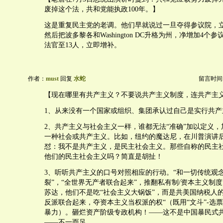
废掉这个法，共和党能执政100年。】
这是重复民主党的老调。他们早就说过一旦夺得参议院，
然后把波多黎各和Washington DC升格为州，净增加4个
法官至13人，立即增补。
作者：
must
回复
水蛇
留言时间：20
【现在哪里有共产主义？不要说共产主义制度，连共产主
1、从来没有一个国家或组织、集团承认过自己是实行共产
2、共产主义与社会主义一样，谁都无法“准确”加以定义
一种社会或共产主义。比如，纽约的魔达尼，在川普演讲
怼：我不是共产主义，是民主社会主义。那些自称的民主
他们的民主社会主义吗？简直是胡扯！
3、听听共产主义的口号对照相应的行动。“和一切传统观
裂”，“全世界无产者联合起来”，推翻私有制/资本主义制
苏达，他们不是吃“社会主义大锅饭”，而是共美国纳税人
反派联合起来，夺资本主义当权派的权“（既用“文斗”-选票
暴力）。砸烂资产阶级专政机构！——这不是中国暴民式
——不一而足。