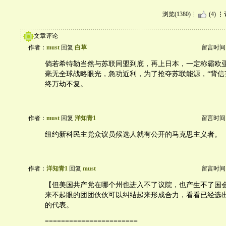
浏览(1380)
(4)
文章评论
作者：
must
回复
白草
留言时间：20
倘若希特勒当然与苏联同盟到底，再上日本，一定称霸欧
毫无全球战略眼光，急功近利，为了抢夺苏联能源，“背信
终万劫不复。
作者：
must
回复
洋知青1
留言时间：20
纽约新科民主党众议员候选人就有公开的马克思主义者。
作者：
洋知青1
回复
must
留言时间：20
【但美国共产党在哪个州也进入不了议院，也产生不了国
来不起眼的团团伙伙可以纠结起来形成合力，看看已经选
的代表。
=======================