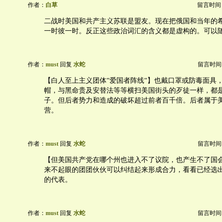
作者：
白草
留言时间：20
二战时美国和共产主义苏联是盟友。现在把俄国和当年的
一时彼一时。反正这些政治词汇的含义都是虚构的。可以
作者：
must
回复
水蛇
留言时间：20
【白人至上主义团体“爱国者阵线“】也戴口罩或防毒面具
帽，与黑命贵及安替法等等横扫美国街头的歹徒一样，都
子。但后者势力和造成的破坏超过前者百千倍。后者属于美
营。
作者：
must
回复
水蛇
留言时间：20
【但美国共产党在哪个州也进入不了议院，也产生不了国
来不起眼的团团伙伙可以纠结起来形成合力，看看已经选
的代表。
作者：
must
回复
水蛇
留言时间：20