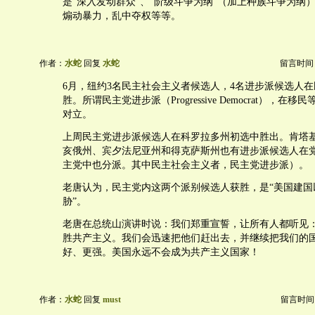
是“深入发动群众”、“阶级斗争为纲”（加上种族斗争为纲）
煽动暴力，乱中夺权等等。
作者：
水蛇
回复
水蛇
留言时间：20
6月，纽约3名民主社会主义者候选人，4名进步派候选人
胜。所谓民主党进步派（Progressive Democrat），在
对立。
上周民主党进步派候选人在科罗拉多州初选中胜出。肯塔
亥俄州、宾夕法尼亚州和得克萨斯州也有进步派候选人在
主党中也分派。其中民主社会主义者，民主党进步派）。
老唐认为，民主党内这两个派别候选人获胜，是“美国建国
胁”。
老唐在总统山演讲时说：我们郑重宣誓，让所有人都听见
胜共产主义。我们会迅速把他们赶出去，并继续把我们的
好、更强。美国永远不会成为共产主义国家！
作者：
水蛇
回复
must
留言时间：20