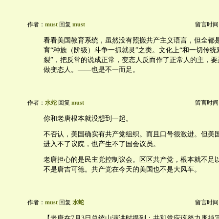
作者：
must
回复
must
留言时间：20
看看美国教育系统，虽然没有照搬共产主义语言，但全都
育“种族（阶级）斗争一抓就灵”之类。文化上“和一切传
裂”，把反常的说成正常，变态人反而作了正常人的主，要
做变态人。——也是不一而足。
作者：
水蛇
回复
must
留言时间：20
你和老唐根本就没想到一起。
不否认，美国确实有共产党组织。而且口号很激进。但美
进入不了议院，也产生不了国会议员。
老唐担心的是民主党控制议会。区区共产党，根本就不足
不是唐吉可德。共产党在今天的美国也不是大风车。
作者：
must
回复
水蛇
留言时间：20
【老唐在7月3日总统山演讲时提到：共和党应该努力废掉