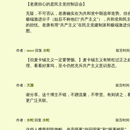
【老唐担心的是民主党控制议会】
无疑，不可否认，老唐确实在为共和党中期选举造势。但
极端激进分子（姑且不称他们“共产主义”），共和党和民
的担忧。老唐有用“共产主义”在民主党建制派和极端激进
图。
作者：
must
回复
水蛇
留言时间：20
【但麦卡锡主义一定要警惕。】麦卡锡主义有矫枉过正之
理。看看好莱坞，至今仍然充斥共产主义意识形态。
作者：
天雅
留言时间：20
谢分享。这个博主不错，不蹭流量，不带货。有则讲之，
更广泛关联。
作者：
水蛇
回复
水蛇
留言时间：20
这些人携带邦联旗帜，并高呼要“夺回国家”和“驱逐移民”