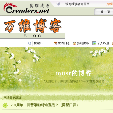
设万维读者为首页
万维
首 页
搜索>>
发表日志
控制面板
个人相册
must的博客
“天国近了，你们应当悔改！”— 末世悔改随笔
网络日志正文
250周年，川普唯独对谁宣战？（同聲口譯）