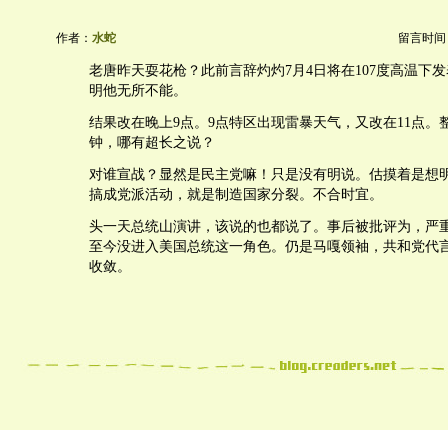
作者：
水蛇
留言时间：20
老唐昨天耍花枪？此前言辞灼灼7月4日将在107度高温下
明他无所不能。
结果改在晚上9点。9点特区出现雷暴天气，又改在11点。
钟，哪有超长之说？
对谁宣战？显然是民主党嘛！只是没有明说。估摸着是想
搞成党派活动，就是制造国家分裂。不合时宜。
头一天总统山演讲，该说的也都说了。事后被批评为，严
至今没进入美国总统这一角色。仍是马嘎领袖，共和党代
收敛。