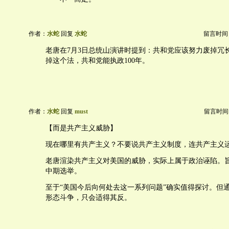
作者：
水蛇
回复
水蛇
留言时间：20
老唐在7月3日总统山演讲时提到：共和党应该努力废掉冗
掉这个法，共和党能执政100年。
作者：
水蛇
回复
must
留言时间：20
【而是共产主义威胁】
现在哪里有共产主义？不要说共产主义制度，连共产主义
老唐渲染共产主义对美国的威胁，实际上属于政治诬陷。
中期选举。
至于“美国今后向何处去这一系列问题”确实值得探讨。但
形态斗争，只会适得其反。