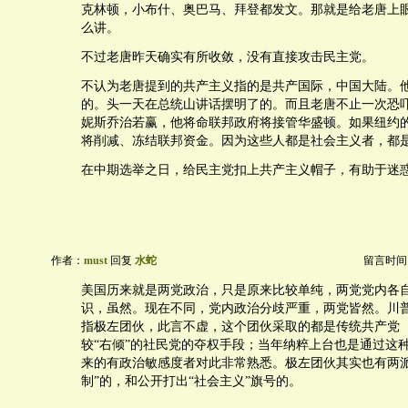
克林顿，小布什、奥巴马、拜登都发文。那就是给老唐上
么讲。
不过老唐昨天确实有所收敛，没有直接攻击民主党。
不认为老唐提到的共产主义指的是共产国际，中国大陆。
的。头一天在总统山讲话摆明了的。而且老唐不止一次恐
妮斯乔治若赢，他将命联邦政府将接管华盛顿。如果纽约
将削减、冻结联邦资金。因为这些人都是社会主义者，都
在中期选举之日，给民主党扣上共产主义帽子，有助于迷
作者：
must
回复
水蛇
留言时间：20
美国历来就是两党政治，只是原来比较单纯，两党党内各
识，虽然。现在不同，党内政治分歧严重，两党皆然。川普
指极左团伙，此言不虚，这个团伙采取的都是传统共产党
较“右倾”的社民党的夺权手段；当年纳粹上台也是通过这
来的有政治敏感度者对此非常熟悉。极左团伙其实也有两派
制”的，和公开打出“社会主义”旗号的。