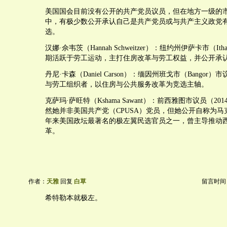
美国国会目前没有公开的共产党员议员，但在地方一级的
中，有极少数公开承认自己是共产党员或与共产主义政党
选。
汉娜·佘韦茨（Hannah Schweitzer）：纽约州伊萨卡市（I
期活跃于劳工运动，主打住房改革与劳工权益，并公开承
丹尼·卡森（Daniel Carson）：缅因州班戈市（Bango
与劳工组织者，以住房与公共服务改革为竞选主轴。
克萨玛·萨旺特（Kshama Sawant）：前西雅图市议员（201
然她并非美国共产党（CPUSA）党员，但她公开自称为马
年来美国政坛最著名的极左翼民选官员之一，曾主导推动
革。
作者：
天雅
回复
白草
留言时间：20
希特勒本就极左。