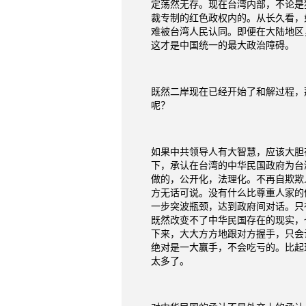
定荡然无存。现在台湾内部，不论是
裁专制的红色政权内的。从长久看，
难被台湾人民认同。即便在大陆地区
这才是中国统一的最大政治障碍。
既然二岸现在已经开始了和解过程，
呢？
如果中共领导人有大智慧，应该大胆
下，承认在台湾的中华民国政府为台
做的，公开化，法理化。不再自欺欺
方无话可说。没有什么比尊重人家的
一步突波瓶颈，达到政府间对话。只
既然改变不了中华民国存在的现实，
下来，大大方方地跟对方握手，只会
绝对是一大赢手，不会吃亏的。比起
太多了。