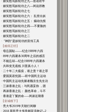
· 嬉笑怒骂妖轮功之九---造谣吹牛
· 嬉笑怒骂妖轮功之八---闲说邪教
· 嬉笑怒骂妖轮功之七
· 嬉笑怒骂妖轮功之六： 乱世出妖
· 嬉笑怒骂妖轮功之五： 煽动仇恨
· 嬉笑怒骂妖轮功之四----不要脸的
· 嬉笑怒骂妖轮功之三
· 嬉笑怒骂妖轮功之二
· ”神韵“是妖轮功的宣传工具
【难得正经】
· 母忘国耻-------纪念1989年六四
· 89年六四屠杀30周年之后的感言
· 不能忘却---纪念1989年六四屠杀
· 共和党无底线 川普真小人！
· 二十年二大瘟疫，谁之责？谁之罪
· 爱国莫若忧国----听中国民主运动
· 中国民主运动先驱者魏京生先生访
· 三谈香港之乱：与民愿妥协 ，团
· 再谈香港之乱： 颜色革命，斗不
· 香港是丫鬟的命-----闲谈近期香
【皇城根下】
· 秃大爷2019年天朝行闲聊
· 2018 草民秃大爷帝都盲流散记--2