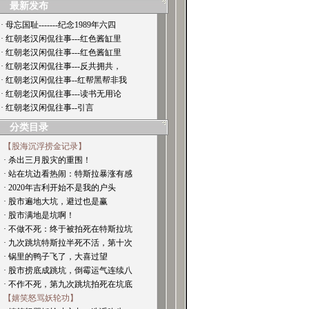
最新发布
· 母忘国耻-------纪念1989年六四
· 红朝老汉闲侃往事---红色酱缸里
· 红朝老汉闲侃往事---红色酱缸里
· 红朝老汉闲侃往事---反共拥共，
· 红朝老汉闲侃往事--红帮黑帮非我
· 红朝老汉闲侃往事---读书无用论
· 红朝老汉闲侃往事--引言
分类目录
【股海沉浮捞金记录】
· 杀出三月股灾的重围！
· 站在坑边看热闹：特斯拉暴涨有感
· 2020年吉利开始不是我的户头
· 股市遍地大坑，避过也是赢
· 股市满地是坑啊！
· 不做不死：终于被拍死在特斯拉坑
· 九次跳坑特斯拉半死不活，第十次
· 锅里的鸭子飞了，大喜过望
· 股市捞底成跳坑，倒霉运气连续八
· 不作不死，第九次跳坑拍死在坑底
【嬉笑怒骂妖轮功】