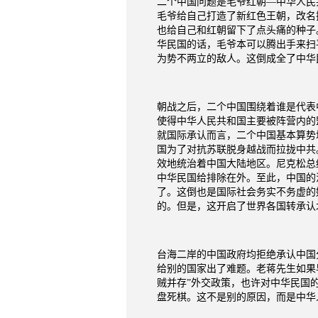
二个中国问题是毛爷红朝—中华人民
毛爷给自己打造了新红色王朝，改名
也给自己和红朝留下了点头痛的种子
华民国的话，毛爷本可以腾出手来扫
为势不两立的敌人。这倒成全了中华
朝战之后，二个中国围绕着谁是代表
使得中华人民共和国主要被阵营内的
就国际承认而言，二个中国基本算势
国为了对抗苏联脱身越战而拉拢中共
效地统治着中国大陆地区。尼克松总
中华民国给排除在外。至此，中国的
了。这倒也是国际社会务实不务虚的
的。但是，这开启了世界各国转承认
台海二岸的中国政府均拒绝承认中国分
给别的国家出了难题。老蒋先生如果
贼并存”外交政策，也许对中华民国
盘死棋。这不是别的原因，而是中华