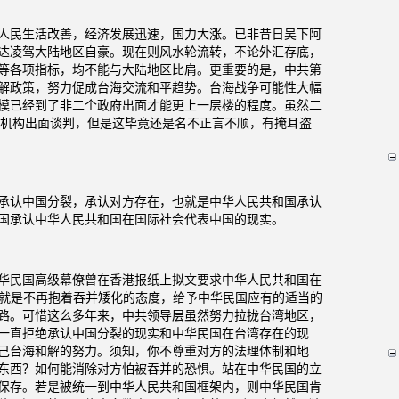
人民生活改善，经济发展迅速，国力大涨。已非昔日吴下阿
达凌驾大陆地区自豪。现在则风水轮流转，不论外汇存底，
等各项指标，均不能与大陆地区比肩。更重要的是，中共第
解政策，努力促成台海交流和平趋势。台海战争可能性大幅
模已经到了非二个政府出面才能更上一层楼的程度。虽然二
机构出面谈判，但是这毕竟还是名不正言不顺，有掩耳盗
承认中国分裂，承认对方存在，也就是中华人民共和国承认
国承认中华人民共和国在国际社会代表中国的现实。
华民国高级幕僚曾在香港报纸上拟文要求中华人民共和国在
也就是不再抱着吞并矮化的态度，给予中华民国应有的适当的
路。可惜这么多年来，中共领导层虽然努力拉拢台湾地区，
一直拒绝承认中国分裂的现实和中华民国在台湾存在的现
己台海和解的努力。须知，你不尊重对方的法理体制和地
东西？如何能消除对方怕被吞并的恐惧。站在中华民国的立
保存。若是被统一到中华人民共和国框架内，则中华民国肯