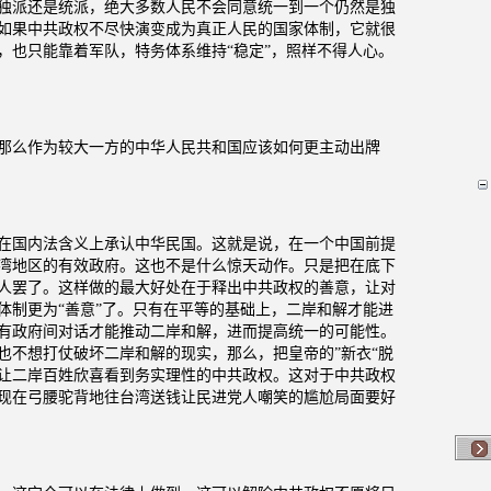
独派还是统派，绝大多数人民不会同意统一到一个仍然是独
如果中共政权不尽快演变成为真正人民的国家体制，它就很
，也只能靠着军队，特务体系维持“稳定”，照样不得人心。
那么作为较大一方的中华人民共和国应该如何更主动出牌
在国内法含义上承认中华民国。这就是说，在一个中国前提
湾地区的有效政府。这也不是什么惊天动作。只是把在底下
人罢了。这样做的最大好处在于释出中共政权的善意，让对
体制更为“善意”了。只有在平等的基础上，二岸和解才能进
有政府间对话才能推动二岸和解，进而提高统一的可能性。
也不想打仗破坏二岸和解的现实，那么，把皇帝的”新衣“脱
让二岸百姓欣喜看到务实理性的中共政权。这对于中共政权
现在弓腰驼背地往台湾送钱让民进党人嘲笑的尴尬局面要好