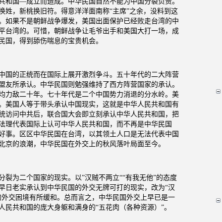
共和国—成立而造成。中华民国自然不能为中国分裂负责。
换姓，新桃换旧符。得意洋洋面南称“主席”之余，没料到这
。如果不是朝鲜战争爆发，美国出面保护已经败走台湾的中
平台湾的。可惜，朝鲜战争让毛爷出手和美国大打一场，成
民国，得到舔伤喘息的宝贵机会。
中国的正统而在国际上展开激烈争斗。五十年代的二大阵营
盟友所承认。中华民国则勉强维持了西方阵营国家的承认。
均力敌二十年。七十年代是二个中国势力消退的分水岭。美
。美国人等于带头承认中国现实，这就是中华人民共和国有
统访问中共后，联合国大会即立刻承认中华人民共和国，把
法理代表国际上认可中华人民共和国，而不再是中华民国
好事。区区中华民国在台湾，以其领土人口是无法代表中国
北京的浪潮，中华民国在外交上的秋风落叶局面至今。
裂为二个国家的现实。以”汉贼不两立““有我无他”的态度
早日老实承认到中华民国的外交无牌可打的现实，改为“汉
的外交困境有所缓和。总而言之，中华民国外交上早已是一
人民共和国的庞大身躯和满身的“五花肉（各种资源）”。