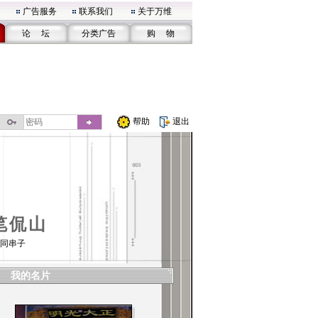
广告服务
联系我们
关于万维
论 坛
分类广告
购 物
帮助
退出
笔侃山
同串子
我的名片