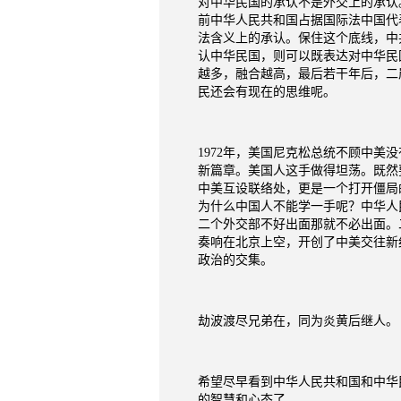
对中华民国的承认不是外交上的承认
前中华人民共和国占据国际法中国代
法含义上的承认。保住这个底线，中
认中华民国，则可以既表达对中华民
越多，融合越高，最后若干年后，二
民还会有现在的思维呢。
1972
年，美国尼克松总统不顾中美没
新篇章。美国人这手做得坦荡。既然
中美互设联络处，更是一个打开僵局
为什么中国人不能学一手呢？中华人
二个外交部不好出面那就不必出面。
奏响在北京上空，开创了中美交往新
政治的交集。
劫波渡尽兄弟在，同为炎黄后继人。
希望尽早看到中华人民共和国和中华
的智慧和心态了。