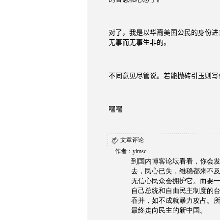
对了，我是以华裔美国公民的身份进
无事而无事生非的。
不同意见尽管说。若能抛砖引玉则写
嘿嘿
文章评论
作者：yimsc
到国内博客论坛看看，你会
去，民心已失，维稳都来不
无信心民众会拥护它。而要
自己总统和自由民主制度的
吞并，如不成就暴力攻占。
最终走向民主的新中国。