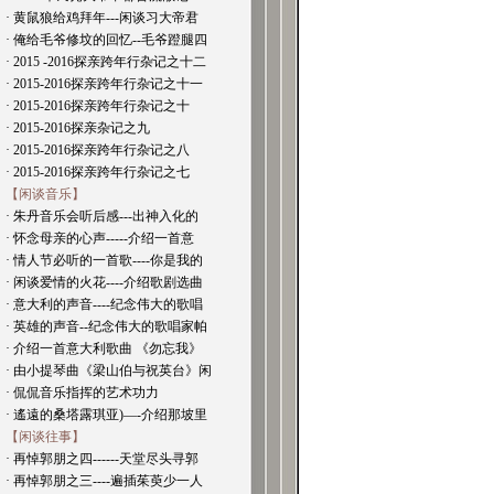
· 黄鼠狼给鸡拜年---闲谈习大帝君
· 俺给毛爷修坟的回忆--毛爷蹬腿四
· 2015 -2016探亲跨年行杂记之十二
· 2015-2016探亲跨年行杂记之十一
· 2015-2016探亲跨年行杂记之十
· 2015-2016探亲杂记之九
· 2015-2016探亲跨年行杂记之八
· 2015-2016探亲跨年行杂记之七
【闲谈音乐】
· 朱丹音乐会听后感---出神入化的
· 怀念母亲的心声-----介绍一首意
· 情人节必听的一首歌----你是我的
· 闲谈爱情的火花----介绍歌剧选曲
· 意大利的声音----纪念伟大的歌唱
· 英雄的声音--纪念伟大的歌唱家帕
· 介绍一首意大利歌曲 《勿忘我》
· 由小提琴曲《梁山伯与祝英台》闲
· 侃侃音乐指挥的艺术功力
· 遙遠的桑塔露琪亚)—-介绍那坡里
【闲谈往事】
· 再悼郭朋之四------天堂尽头寻郭
· 再悼郭朋之三----遍插茱萸少一人