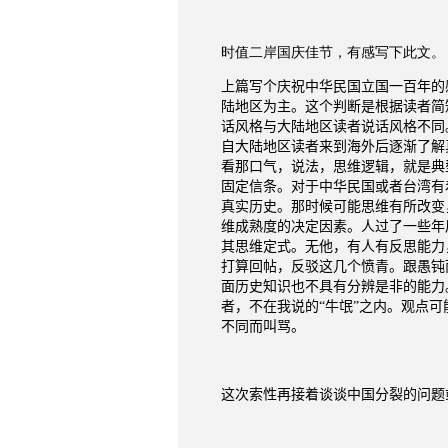
时值二岸国庆佳节，有感写下此文。
上篇写个庆祝中华民国立国一百年的
陆地区为主。这个判断是根据读者简
话风格与大陆地区读者说话风格不同
自大陆地区读者来到海外后逐渐了解
看那口气，说法，思维逻辑，就是典
固定信条。对于中华民国或者台湾有
真实历史。那时候可能思维有所改变
维成熟度的决定因素。人过了一些年
其思维定式。无他，有人有反思能力
打算回帖，反驳这几个愤青。跟愚钝
面历史知识也不具有分辨是非的能力
者，不在我说的“牛氓”之内。观点
不同而叫骂。
这次索性再接着谈谈中国分裂的问题