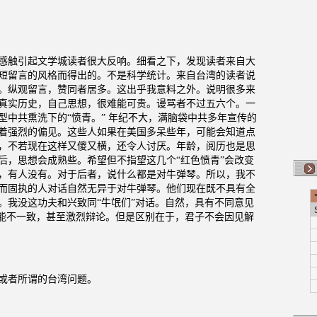
感触引起文学城读者很大反响。细看之下，发现读者来自大
短留言的风格而得出的。不是科学统计。来自台湾的读者说
。纵观留言，赞同者居多。这出乎我意料之外。说明很多来
真实历史，自己思想，很难能可贵。谩骂者不过五六个。一
型中共熏洗下的“愤青。” 年纪不大，满脑袋中共多年宣传的
着强烈的偏见。这些人如果在美国多呆些年，可能会知道点
，不若现在这样又傻又横，还令人讨厌。年龄，阅历也是思
后，思想会成熟些。希望但不指望这几个“红色愤青”会改变
，有人没有。对于后者，说什么都是对牛弹琴。所以，我不
而固执的人对话自然无异于对牛弹琴。他们现在既不具有全
。我没这功夫和兴致同“牛氓们”对话。自然，具有不同意见
可能不一致，甚至激烈辩论。但是区别在于，君子不会因见解
或者所谓的台湾问题。