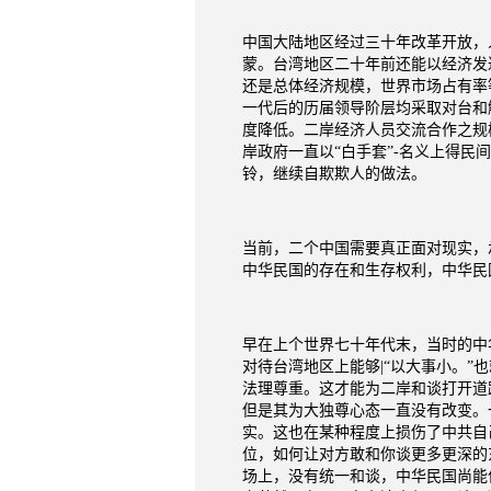
中国大陆地区经过三十年改革开放，
蒙。台湾地区二十年前还能以经济发
还是总体经济规模，世界市场占有率
一代后的历届领导阶层均采取对台和
度降低。二岸经济人员交流合作之规
岸政府一直以“白手套”
-
名义上得民间
铃，继续自欺欺人的做法。
当前，二个中国需要真正面对现实，
中华民国的存在和生存权利，中华民
早在上个世界七十年代末，当时的中
对待台湾地区上能够
|“
以大事小。”
法理尊重。这才能为二岸和谈打开道
但是其为大独尊心态一直没有改变。
实。这也在某种程度上损伤了中共自
位，如何让对方敢和你谈更多更深的
场上，没有统一和谈，中华民国尚能