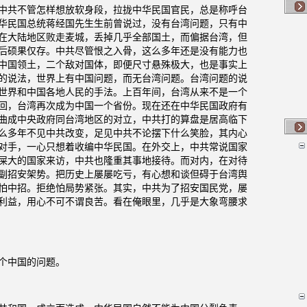
中共不管怎样想放软身段，拉拢中华民国官民，总是称呼台
华民国总统蒋经国先生生前曾说过，没有台湾问题，只有中
在大陆地区败走麦城，丢掉几乎全部国土，而偏据台湾，但
后硕果仅存。中共尽管恨之入骨，这么多年还是没有能力也
中国领土，二个敌对国体，即便尺寸悬殊极大，也是事实上
的说法，世界上有中国问题，而无台湾问题。台湾问题的说
世界和中国各地人民的手法。上百年间，台湾从来不是一个
回，台湾再次成为中国一个省份。现在还在中华民国政府有
曲成中央政府同台湾地区的对立，中共打的算盘是居高临下
么多年不见中共改变，足见中共不论摆下什么笑脸，其内心
对手，一心只想着收编中华民国。在外交上，中共常说国家
屎大的国家来访，中共也隆重其事地接待。而对内，在对待
副招安架势。把历史上屡屡吃亏，有心想和谈但碍于台湾舆
怕中招。拒绝怕局势紧张。其实，中共为了招安国民党，屡
利益，用心不可不谓良苦。看在俺眼里，几乎是大象弯腰求
个中国的问题。