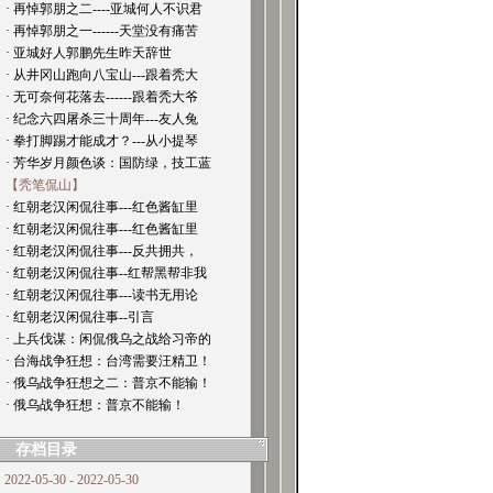
· 再悼郭朋之二----亚城何人不识君
· 再悼郭朋之一------天堂没有痛苦
· 亚城好人郭鹏先生昨天辞世
· 从井冈山跑向八宝山---跟着秃大
· 无可奈何花落去------跟着秃大爷
· 纪念六四屠杀三十周年---友人兔
· 拳打脚踢才能成才？---从小提琴
· 芳华岁月颜色谈：国防绿，技工蓝
【秃笔侃山】
· 红朝老汉闲侃往事---红色酱缸里
· 红朝老汉闲侃往事---红色酱缸里
· 红朝老汉闲侃往事---反共拥共，
· 红朝老汉闲侃往事--红帮黑帮非我
· 红朝老汉闲侃往事---读书无用论
· 红朝老汉闲侃往事--引言
· 上兵伐谋：闲侃俄乌之战给习帝的
· 台海战争狂想：台湾需要汪精卫！
· 俄乌战争狂想之二：普京不能输！
· 俄乌战争狂想：普京不能输！
存档目录
2022-05-30 - 2022-05-30