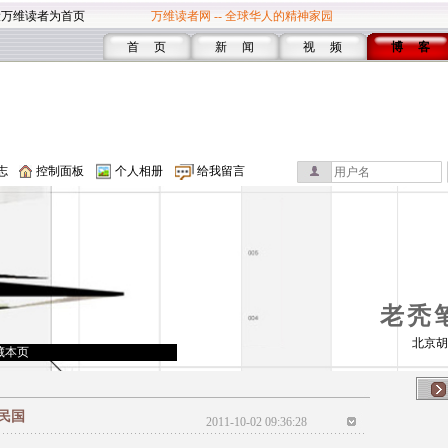
设万维读者为首页
万维读者网 -- 全球华人的精神家园
首 页
新 闻
视 频
博 客
志
控制面板
个人相册
给我留言
老秃
北京胡
藏本页
民国
2011-10-02 09:36:28