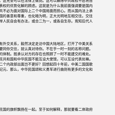
。这完全可以在法律上做到。这可以解除中共政权不愿将目
表权的优势化解的顾虑。这就是为什么我前面强调要是国内
共不必为面对国际上二个中国局面而担心。而从国内法上承
国的善意和尊重，也化暗为明，正大光明地互相交往。交往
岸人民自会有办法，或合二为一，或各自生存。焉知后代人
有外交关系，毅然决定走访中国大陆地区，打开了中美关系
要同你交往，就认真对待你。不在乎一时一刻的名称问题。
的体制。既承认对方的存在也照顾了一时不能建交的难处。
民共和国和中华民国不能互设大使馆，可以互设代表处嘛。
二个内政部出面岂不更好？回想起四十年前，中美二国国歌
纪元、那么，中华民国颂和义勇军进行曲则有更多的文化和
民国的旗帜飘扬在一起。至于如何解释，那就要看二岸政府