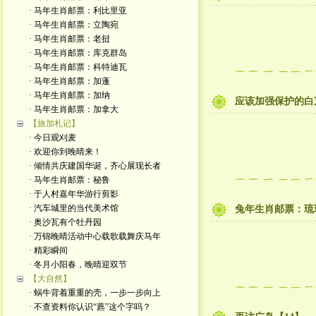
· 马年生肖邮票：利比里亚
· 马年生肖邮票：立陶宛
· 马年生肖邮票：老挝
· 马年生肖邮票：库克群岛
· 马年生肖邮票：科特迪瓦
· 马年生肖邮票：加蓬
· 马年生肖邮票：加纳
应该加强保护的白
· 马年生肖邮票：加拿大
【旅加札记】
· 今日观刈麦
· 欢迎你到晚晴来！
· 倾情共庆建国华诞，齐心展现长者
· 马年生肖邮票：秘鲁
· 于人村嘉年华游行剪影
· 汽车城里的当代美术馆
兔年生肖邮票：琉
· 奥沙瓦有个牡丹园
· 万锦晚晴活动中心载歌载舞庆马年
· 精彩瞬间
· 冬月小阳春，晚晴迎双节
【大自然】
· 蜗牛背着重重的壳，一步一步向上
· 不查资料你认识“藨”这个字吗？