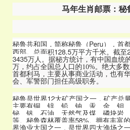
马年生肖邮票：秘
秘鲁共和国，
简称秘鲁（Peru）
，首
西部。
总面积128.5万平方千米。截至
3435万人。
据秘方统计，有中国血统的
万，约占全国总人口的10%。绝大多
首都利马，主要从事商业活动，也有
会、军警部门担任高级职务。
秘鲁是世界12大矿产国之一，矿产总
主要有铜、锌、铅、铀、汞、金、钼
铋、钒、石油、天然气及煤、磷块岩
等。
秘鲁森林覆盖率58%。拥有丰富
界渔业大国之一，是世界四大渔场之一