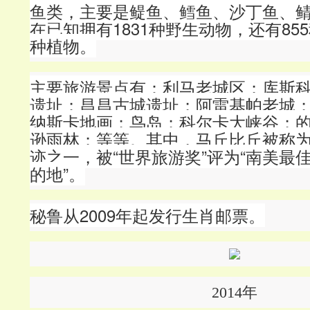
鱼类，主要是鳀鱼、鳕鱼、沙丁鱼、
在已知拥有1831种野生动物，还有855
种植物。
主要旅游景点有：利马老城区；库斯
遗址；昌昌古城遗址；阿雷基帕老城
纳斯卡地画；鸟岛；科尔卡大峡谷；
逊雨林；等等。其中，马丘比丘被称
迹之一，被“世界旅游奖”评为“南美最
的地”。
秘鲁从2009年起发行生肖邮票。
2014年