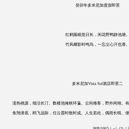
癸卯年多米尼加度假即景
红鹤蔭眠觉日长，闲花野鸭静池塘
竹风椰影时鸣鸟，一忘尘心汗也香
多米尼加Vista Sol酒店即景二
濡热桃源，细洁长汀。数楼池掩映环瀛。尘间倦客，野外闲翎。
鱼翔潜底，鸥飞远际，任云霞时散时成。人生若此，偶雨长晴。
浏览(1067)
(2)