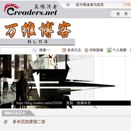
设万维读者为首页
万维
首 页
搜索>>
发表日志
控制面板
个人相册
https://blog.creaders.net/u/31618/
>
复制
>
收藏本页
网络日志正文
多米尼加度假二首