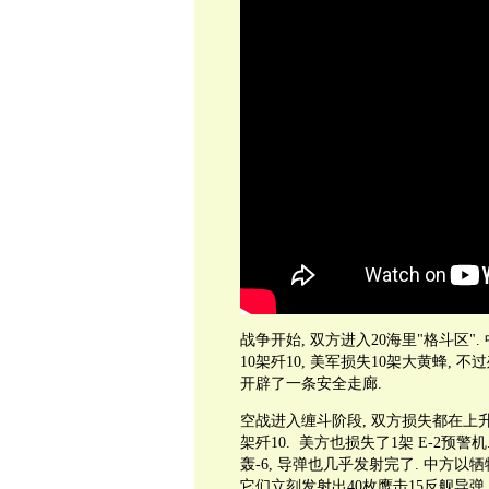
战争开始, 双方进入20海里"格斗区"
10架歼10, 美军损失10架大黄蜂, 
开辟了一条安全走廊.
空战进入缠斗阶段, 双方损失都在上升, 中方
架歼10. 美方也损失了1架 E-2预警机
轰-6, 导弹也几乎发射完了. 中方以牺牲多
它们立刻发射出40枚鹰击15反舰导弹