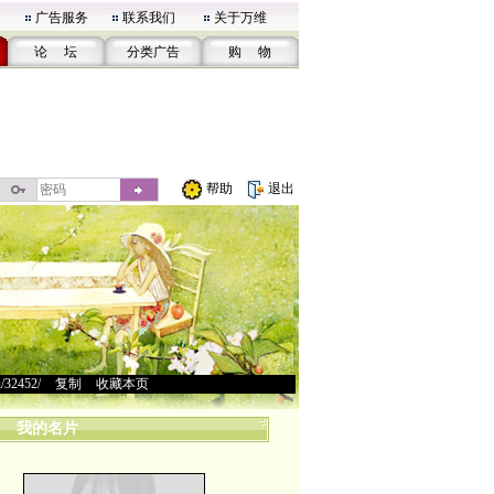
广告服务
联系我们
关于万维
论 坛
分类广告
购 物
帮助
退出
u/32452/
>
复制
>
收藏本页
我的名片