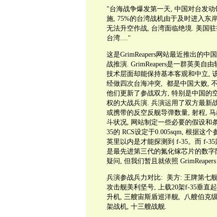
"台海战争爆发第一天, 中国对台发动
施, 75%的台湾战机由于及时进入东
无法升空作战, 台湾面临绝境. 美
台湾...."
这是GrimReapers网站最近推
战推演. GrimReapers是一群英
技术层面却能保持基本客观和中立, 
经做四次台海冲突, 都是中国大败, 不
他们更新了参战双方, 特别是中国的
权的大战兵演. 兵演运用了双方最新战
或携带的反空反舰导弹数量, 射程, 
斗状况, 网站制定一些必要的假设和条件限制
35的 RCS设定于0.005sqm, 根
英里以内是才能探测到 f-35。而 f-3
是最先进第三代的氮化镓芯片的数字阵
疑问, 但我们暂且就依照 GrimReap
兵演参战兵力对比: 美方: 王牌第七舰
攻击舰美利坚号, 上载20架f-35垂直
升机, 三艘宙斯盾巡洋舰, 八艘伯克级导
架战机, 十三艘战舰.