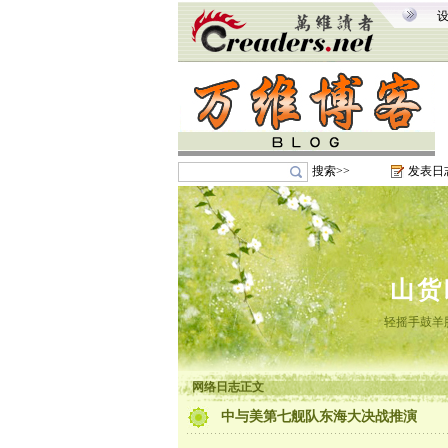
搜索>>
发表日
山货
轻摇手鼓羊
网络日志正文
中与美第七舰队东海大决战推演