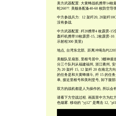
美方武器配置: 大黄蜂战机携带14枚最新
蛇260??. 美舰各配备40-60 枚防空导
中方参战兵力: 12 架歼20, 20架歼10C,
没有参战.
中方武器配置: 歼20携带4 枚霹雳-15空
轰歼机携带10枚霹雳-15, 2枚霹雳-10
示射程300 英里)
地点, 台湾东北部, 距离冲绳岛约220
美舰队呈扇形, 里根号居中, 3艘神盾
分三个队列从福建福州, 浙江衢州, 安
为 20 架歼 15, 12 架歼 20 在南北
的任务是和大黄蜂缠斗, 歼 15 的任务
单, 接近里根号和美利坚号, 卸下腹部
双方的战机都是人为操作的, 所以会有
请看下方空战过程. 画面里中方为红方
色烟雾. 移动的 “yj12” 是鹰击 12, "pl