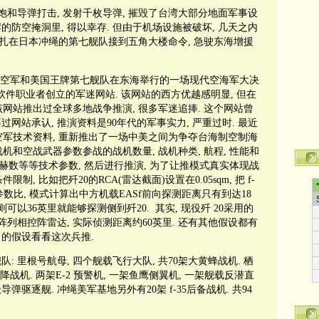
饱和导弹打击, 发射千枚导弹, 摧毁了台湾大部分地面军事设
岸的防空掩洞里, 得以幸存. 但由于机场设施被破坏, 几天之内
国驻扎在日本冲绳的第七舰队接到五角大楼命令, 急驶东海增援
出的中国空军和美国王牌第七舰队在东海举行的一场现代空海军大决
美自由软件职业者创立的军迷网站. 该网站的西方优越感明显, 但在
该网站推出过全球多地战争推演, 很多军迷追捧. 这个网站曾
过网站承认, 推演资料是90年代的军事实力, 严重过时. 最近
空军技术资料, 重新推出了一场中美之间为争夺台海制空制海
机和空战武器参数参战的战机数量, 战机种类, 航程, 性能和
马赫数等等技术参数, 然后进行推演, 为了让推模式真实体现战
, 比如把歼20的RCA(雷达截面)设置在0.05sqm, 把 f-
据这个参数比, 模式计算出中方机载EASf前向探测距离只有到达18
5则可以36英里就能够探测侧到歼20. 其实, 现役歼 20采用的
列相控阵雷达, 实际侦测距离约60英里. 还有其他假设都有
ers 的假设看看这次兵推.
队: 里根号航母, 四个舰载飞行大队, 共70架大黄蜂战机. 栖
起降战机. 两架E-2 预警机, 一架鱼鹰侧翼机, 一架舰载反潜直
弹驱逐舰. 冲绳美军基地另外有20架 f-35后备战机. 共94