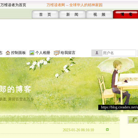
设万维读者为首页
万维读者网 -- 全球华人的精神家园
首 页
新 闻
视 频
博 客
志
控制面板
个人相册
给我留言
郎的博客
肠道, 肩背百货走万乡
https://blog.creaders.net/
2023-01-26 06:16:10