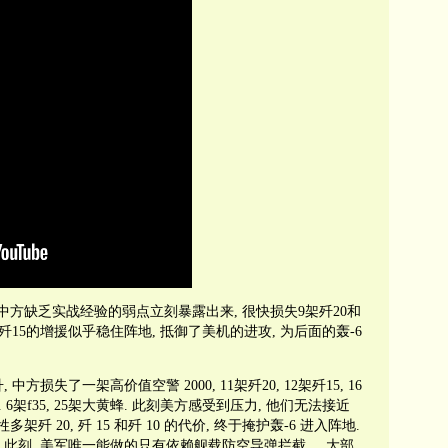
. 中方缺乏实战经验的弱点立刻暴露出来, 很快损失9架歼20和
不过歼15的增援似乎稳住阵地, 抵御了美机的进攻, 为后面的轰-6
损失了一架高价值空警 2000, 11架歼20, 12架歼15, 16
. 6架f35, 25架大黄蜂. 此刻美方感受到压力, 他们无法接近
架歼 20, 歼 15 和歼 10 的代价, 终于掩护轰-6 进入阵地.
, 此刻, 美军唯一能做的只有依赖舰载防空导弹拦截. 大部