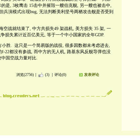
的是, 3枚鹰击 15击中并摧毁一艘伯克舰, 另一艘也被击中,
 但兵演模式出现bug, 无法判断美利坚号两栖攻击舰是否受到
空战就结束了, 中方共损失49 架战机, 美方损失 35 架, 一
战争损失累计近百亿美元, 等于一个中小国家的全年GDP.
中方小胜. 这只是一个简易版的战役, 很多因数都未考虑进去,
f-22都没有参战, 而中方的无人机, 路基东风反舰导弹也没
较中国空战力量对比.
浏览(2756)
(3)
评论(0)
发表评论