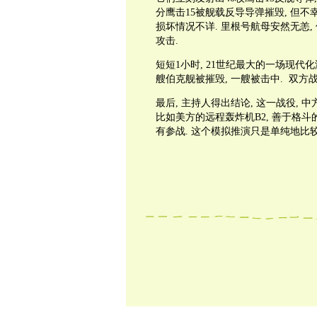
分鹰击15被舰载反导导弹摧毁, 但不幸
损坏情况不详. 里根号航母安然无恙,
攻击.
短短1小时, 21世纪最大的一场现代化海
艘伯克舰被摧毁, 一艘被击中. 双方
最后, 主持人得出结论, 这一战役, 
比如美方的远程轰炸机B2, 善于格斗的
有参战. 这个模拟推演只是单纯地比