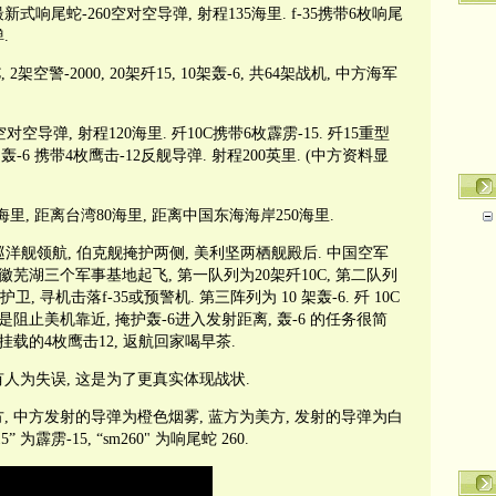
式响尾蛇-260空对空导弹, 射程135海里. f-35携带6枚响尾
弹.
 2架空警-2000, 20架歼15, 10架轰-6, 共64架战机, 中方海军
对空导弹, 射程120海里. 歼10C携带6枚霹雳-15. 歼15重型
. 轰-6 携带4枚鹰击-12反舰导弹. 射程200英里. (中方资料显
海里, 距离台湾80海里, 距离中国东海海岸250海里.
巡洋舰领航, 伯克舰掩护两侧, 美利坚两栖舰殿后. 中国空军
徽芜湖三个军事基地起飞, 第一队列为20架歼10C, 第二队列
方向护卫, 寻机击落f-35或预警机. 第三阵列为 10 架轰-6. 歼 10C
是阻止美机靠近, 掩护轰-6进入发射距离, 轰-6 的任务很简
挂载的4枚鹰击12, 返航回家喝早茶.
人为失误, 这是为了更真实体现战状.
, 中方发射的导弹为橙色烟雾, 蓝方为美方, 发射的导弹为白
15” 为霹雳-15, “sm260" 为响尾蛇 260.