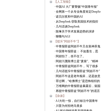
【人工智能】
· 中国AI 大厂要警惕“中国青年报”
· 全网第一个从专业角度肯定DeepSe
· 诺贝尔奖和中国的AI
· 从DeepSeek 窃取美国技术的指控
· 几句话谈DeepSeek
· 陈琳关于学术发展趋势的演讲
· 聊幾句AGI
【驳斥"阿妞不牛"】
· 中青报匪徒阿妞不牛又在装神弄鬼
· 中国青年报匪徒： 不如畜生，恶
· 阿妞怕了，坐不住了。
· 阿妞污蔑陈博士是“废柴”、“精神
· 中青报匪徒阿妞不牛， 写了很多
· 几句话驳斥中青报匪徒“阿妞不牛”
· 阿妞不牛这是老年痴呆，还是故意
· 罪过啊，“哈佛博士”是恐怖组织的
· 万维网的中青报匪徒暴露后，留园
· 再驳中青报匪徒“阿妞不牛”的谎言
【杂谈】
· A I大吃一惊，自行标注中国青年
· 川普为何拒绝马查多
· AI 评论胡锦涛李克强胡春华