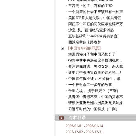
· 至高无上的主，万有的主宰:
· 一个健康的社会不应该只有一种声
· 美国ICE杀人是失误，中国共青团
· 阿妞不牛和它的同伙应该被碎尸万
· 沙皇: 从川普拒绝马查多谈起
· 五块墓碑和Shanechen 得有多蠢
· 团派余孽的末路春梦
【中国青年报的罪恶】
· 澳洲恐怖分子和中国恐怖分子
· 报告中共中央决策议事协调机构：
· 专注造谣诽谤、男盗女娼、杀人越
· 致中共中央决策议事协调机构: 卫
· 中国青年报匪徒： 不如畜生，恶
· 一个被封杀二十多年的故事
· 千里之堤， 溃于蚁穴？（三则）
· 共青团中青报不灭，中国的灾难不
· 请澳洲亚洲欧洲非洲美洲兄弟姊妹
· 习近平时代的中国科技（二则）
存档目录
2026-01-01 - 2026-01-14
2025-12-02 - 2025-12-31