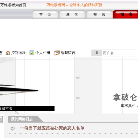
设万维读者为首页
万维读者网 -- 全球华人的精神家园
首 页
新 闻
视 频
博 客
志
控制面板
个人相册
给我留言
拿破仑
追求真相，
收藏本页
我的网络日志
一份当下就应该被处死的恶人名单