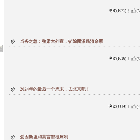
浏览(1071)
(3
当务之急：整肃大外宣，铲除团派残渣余孽
浏览(1616)
(3
2024年的最后一个周末，去北京吧！
浏览(1114)
(4
爱因斯坦和莫言都很犀利