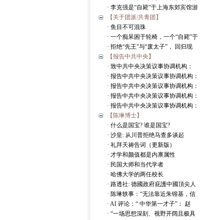
· 李克强是“自毙”于上海东郊宾馆游
【关于团派/共青团】
· 鱼目不可混珠
· 一个痴呆困于轮椅，一个“自毙”于
· 拒绝“先王”与“废太子”， 回归现
【报告中共中央】
· 致中共中央决策议事协调机构：
· 报告中共中央决策议事协调机构：
· 报告中共中央决策议事协调机构：
· 报告中共中央决策议事协调机构：
· 报告中共中央决策议事协调机构：
【陈琳博士】
· 什么是国宝? 谁是国宝?
· 沙皇: 从川普拒绝马查多谈起
· 礼拜天祷告词（更新版）
· 才学和颜值都是内禀属性
· 民国大师和当代学者
· 哈佛大学的两任校长
· 路透社: 德國政府庇護中國頂尖人
· 陈琳轶事：“无法靠近朱镕基，信
· AI 评论：“ 中华第一才子”： 赵
· “一场思想深刻、视野开阔且极具