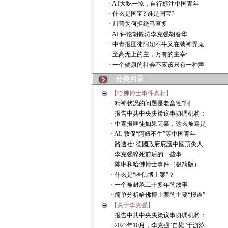
· A I大吃一惊，自行标注中国青年
· 什么是国宝? 谁是国宝?
· 川普为何拒绝马查多
· AI 评论胡锦涛李克强胡春华
· 中青报匪徒阿妞不牛又在装神弄鬼
· 至高无上的主，万有的主宰:
· 一个健康的社会不应该只有一种声
分类目录
【哈佛博士事件真相】
· 精神状况的问题是老畜牲"阿
· 报告中共中央决策议事协调机构：
· 中青报匪徒如果无辜，这么被骂是
· AI: 敦促“阿妞不牛”等中国青年
· 路透社: 德國政府庇護中國頂尖人
· 李克强猝死前后的一些事
· 陈琳和哈佛博士事件（极简版）
· 什么是“哈佛博士案”？
· 一个被封杀二十多年的故事
· 简单分析哈佛博士案的主要“报道”
【关于李克强】
· 报告中共中央决策议事协调机构：
· 2023年10月，李克强“自毙”于游泳