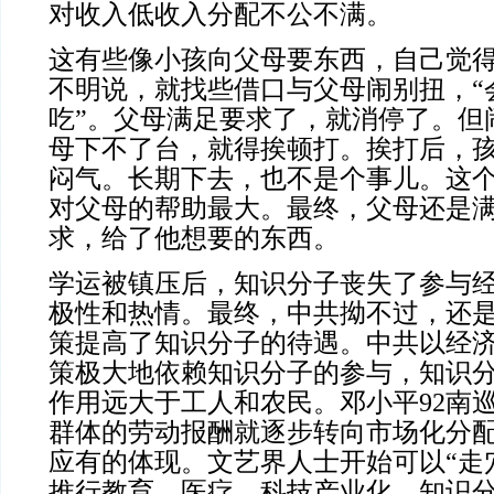
对收入低收入分配不公不满。
这有些像小孩向父母要东西，自己觉
不明说，就找些借口与父母闹别扭，“
吃”。父母满足要求了，就消停了。但
母下不了台，就得挨顿打。挨打后，
闷气。长期下去，也不是个事儿。这
对父母的帮助最大。最终，父母还是
求，给了他想要的东西。
学运被镇压后，知识分子丧失了参与
极性和热情。最终，中共拗不过，还
策提高了知识分子的待遇。中共以经
策极大地依赖知识分子的参与，知识
作用远大于工人和农民。邓小平92南
群体的劳动报酬就逐步转向市场化分
应有的体现。文艺界人士开始可以“走
推行教育、医疗、科技产业化，知识