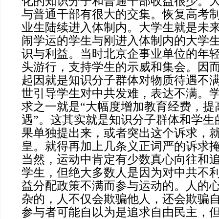
化的知识分子和普通干部收益很少。
与普通干部有很大的交集。恢复高考
业生陆续进入体制内。大学生就是未
闹学运的学生与刚进入体制内的大学
识与利益。当时北京企事业单位的年
头游行，支持学生的示威和集会。因而
起因就是知识分子群体对物质待遇不
世引导学生对中共发难，表达不满。
求之一就是“大幅度增加教育经费，提
遇”。这其实就是知识分子群体和学生
果单独提出来，或者突出这个诉求，
皇。就得再加上几条义正词严的诉求
当然，运动中肯定有少数真心向往和
学生，但绝大多数人是因为对中共不
益分配政策不满而参与运动的。人的
杂的，人不仅会欺骗他人，还会欺骗
参与者可能自以为是追求自由民主，