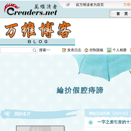
设万维读者为首页
万维
首 页
搜索>>
发表日志
控制面板
个人相册
綸扴假腔痔諦
网络日志列表 【2026-05】
我的名片
一字之差引发的十