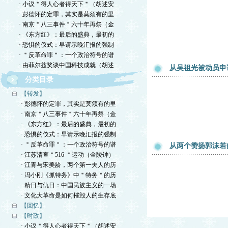
· 小议＂得人心者得天下＂（胡述安
· 彭德怀的定罪，其实是莫须有的里
· 南京＂八三事件＂六十年再祭（金
· 《东方红》：最后的盛典，最初的
· 恐惧的仪式：早请示晚汇报的强制
· ＂反革命罪＂：一个政治符号的谱
· 由菲尔兹奖谈中国科技成就（胡述
从吴祖光被动员申
分类目录
【转发】
· 彭德怀的定罪，其实是莫须有的里
· 南京＂八三事件＂六十年再祭（金
· 《东方红》：最后的盛典，最初的
· 恐惧的仪式：早请示晚汇报的强制
· ＂反革命罪＂：一个政治符号的谱
从两个赞扬郭沫若
· 江苏清查＂516 ＂运动（金陵钟）
· 江青与宋美龄，两个第一夫人的历
· 冯小刚《抓特务》中＂特务＂的历
· 精日与仇日：中国民族主义的一场
· 文化大革命是如何摧毁人的生存底
【回忆】
【时政】
· 小议＂得人心者得天下＂（胡述安