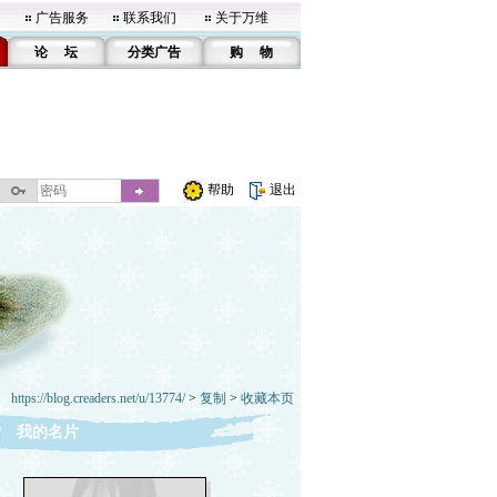
广告服务
联系我们
关于万维
论 坛
分类广告
购 物
帮助
退出
https://blog.creaders.net/u/13774/
>
复制
>
收藏本页
我的名片