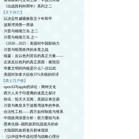
· 体系限制与文明上限：中国为何难
· 《抗战胜利80周年》系列之二
【天下兴亡】
· 以决定性威慑换取五十年和平
· 波斯湾局势一席谈
· 川普与格陵兰岛 之二
· 川普与格陵兰岛 之一
· 《2020—2025：美国对中国影响力
· 川普与暗黑秩序的未竟之战
· 续篇：反以色列背后的真正力量——
· 左派反以色列的真正原因：摧毁旧
· 华夏文明的内核是什么?--仅以此
· 美国对加拿大征收35%关税的经济
【粪土万户侯】
· openAI与apple的诉讼：两种文化
· 西方人关于印度裔的迷思之探讨
· 快讯：惊天大丑闻，美国证券交易
· 川普与教皇关于波斯湾战争的争执
· 合法性工程——西方如何制造与维系
· 中国政局深度分析：权力重组与未
· 恩将仇报--国民政府抗战老兵的命
· 大陆国民政府老兵群体现状
· 《以伊战争作战伦理与战略心理分