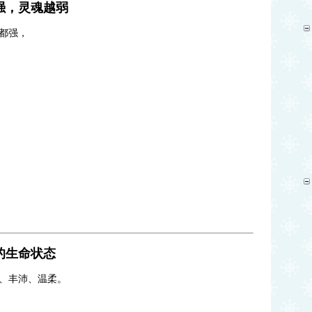
强，灵魂越弱
都强，
的生命状态
、丰沛、温柔。