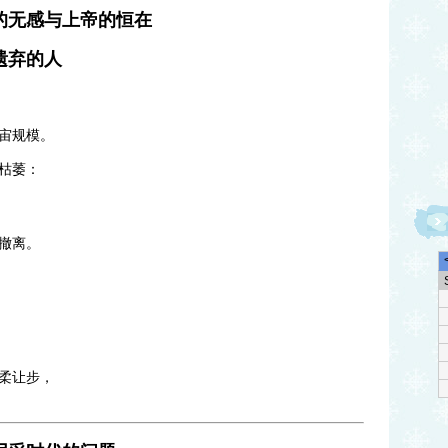
的无感与上帝的恒在
遗弃的人
宙规模。
枯萎：
撤离。
柔让步，