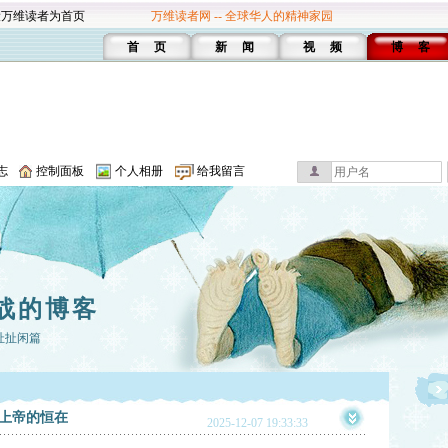
设万维读者为首页
万维读者网 -- 全球华人的精神家园
首 页
新 闻
视 频
博 客
志
控制面板
个人相册
给我留言
战的博客
扯扯闲篇
上帝的恒在
2025-12-07 19:33:33