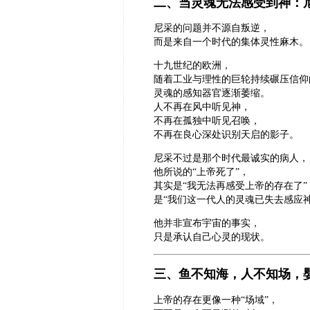
二、当灵魂无法感受到神：
尼采的问题并不源自叛逆，
而是来自一个时代的集体灵性麻木。
十九世纪的欧洲，
随着工业与理性的巨轮持续碾压信仰
灵魂的感知器官逐渐萎缩。
人不再在风中听见神，
不再在孤独中听见召唤，
不再在良心深处识别天启的影子。
尼采不过是那个时代最诚实的病人，
他所说的“上帝死了”，
其实是“我无法再感受上帝的存在了”
是“我们这一代人的灵魂已失去感应神
他并非宣布宇宙的事实，
只是承认自己心灵的现状。
三、鱼不知海，人不知场，
上帝的存在更像一种“场域”，