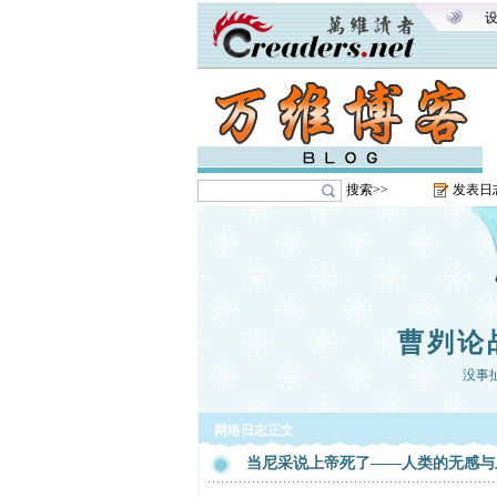
搜索>>
发表日
曹刿论
没事
网络日志正文
当尼采说上帝死了——人类的无感与