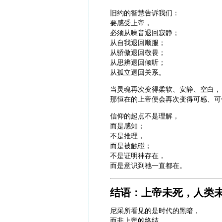
旧约的智慧告诉我们：
要感受上帝，
必须从噪音退回寂静；
从自我退回顺服；
从骄傲退回敬畏；
从思辨退回倾听；
从孤立退回关系。
当灵魂再次变得柔软、安静、空白，
那恒在的上帝便会再次变得可感、可
信仰的起点不是理解，
而是感知；
不是推理，
而是被触碰；
不是证明神存在，
而是意识到祂一直都在。
结语：上帝未死，人类
尼采所看见的是时代的黑暗，
而非上帝的终结。