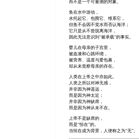
而不是一个可量测的对象。
鱼在水中游动，
水托起它、包围它、维系它，
但鱼不会因不觉水而否认海洋；
它只是从不曾脱离海洋，
因此无法意识到“被承载”的事实。
婴儿在母亲的子宫里，
被血液和心跳环绕，
被营养、温度与爱包裹，
却从未觉察母亲的存在。
人类在上帝之中亦如此。
人类之所以对神无感，
并非因为神遥远，
而是因为神太近；
并非因为神缺席，
而是因为神从未不在。
上帝不是缺席的，
而是“恒在”的。
当恒在成为背景，人便称之为“无”。