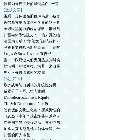
· 假冒为善自由派的颠倒黑白--一篇
【激扬文字】
· 围观，英伟达在股价冲高后，被券
· 近代西方主流媒体和学界的软性专
· 全球暗黑势力的政治谋略：摧毁西
· 川普与体系性阻力：一场未竟的结
· 法国为何成了“堕落文化的范例”？
· 马克龙支持哈马斯的背后，一定有
· Logos & Soma Institute 宣言书
· 当一个政府让人们无所适从的时候
· 简洁明了的汉谟拉比法典，来自遥
· 男女不分撒谎成性的左霉
【指点江山】
· 欧洲战略能力崩塌的系统性分析
· 反党分子习同志壮志难酬
· L’autodestruction de la Républ
· The Self-Destruction of the Fr
· 吃软饭的文明进化论：挪威男性的
· 《2025下半年全球市场受伊以停火
· 在美国主导了停火以后，整个中东
· 加拿大芬太尼危机：前体来源、合
· 川普的商人本色