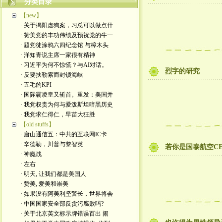
分类目录
【new】
· 关于揭阳虐狗案，习总可以做点什
· 赞美党的丰功伟绩及预祝党的牛一
· 题党徒涂鸦六四纪念馆 与樟木头
· 洋知青说主席一家很有精神
· 习近平为何不惊慌？与AI对话。
烈字的研究
· 反要挟勒索而封锁海峡
· 五毛的KPI
· 国际霸凌皇又斩首。重发：美国并
· 我党权贵为何与爱泼斯坦暗黑历史
· 我党求仁得仁，早苗大狂胜
【old stuffs】
· 唐山通信五：中共的互联网IC卡
· 辛德勒，川普与黎智英
若你是国泰航空C
· 神魔战
· 左右
· 明天, 让我们都是美国人
· 赞美, 爱美和崇美
· 如果没有阿美利坚警长，世界将会
· 中国国家安全部反贪污腐败吗?
· 关于北京英文标示牌错误百出 闹