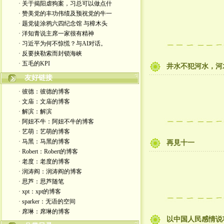
· 关于揭阳虐狗案，习总可以做点什
· 赞美党的丰功伟绩及预祝党的牛一
· 题党徒涂鸦六四纪念馆 与樟木头
· 洋知青说主席一家很有精神
· 习近平为何不惊慌？与AI对话。
· 反要挟勒索而封锁海峡
· 五毛的KPI
井水不犯河水，河
友好链接
· 彼德：彼德的博客
· 文庙：文庙的博客
· 解滨：解滨
· 阿妞不牛：阿妞不牛的博客
· 艺萌：艺萌的博客
· 马黑：马黑的博客
再見十一
· Robert：Robert的博客
· 老度：老度的博客
· 润涛阎：润涛阎的博客
· 思芦：思芦随笔
· xpt：xpt的博客
· sparker：无语的空间
· 席琳：席琳的博客
以中国人民感情说