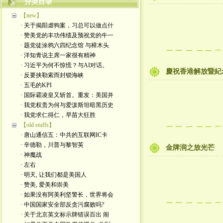
分类目录
【new】
· 关于揭阳虐狗案，习总可以做点什
· 赞美党的丰功伟绩及预祝党的牛一
· 题党徒涂鸦六四纪念馆 与樟木头
· 洋知青说主席一家很有精神
· 习近平为何不惊慌？与AI对话。
慶祝香港解放暨紀
· 反要挟勒索而封锁海峡
· 五毛的KPI
· 国际霸凌皇又斩首。重发：美国并
· 我党权贵为何与爱泼斯坦暗黑历史
· 我党求仁得仁，早苗大狂胜
【old stuffs】
· 唐山通信五：中共的互联网IC卡
· 辛德勒，川普与黎智英
金牌润之放光芒
· 神魔战
· 左右
· 明天, 让我们都是美国人
· 赞美, 爱美和崇美
· 如果没有阿美利坚警长，世界将会
· 中国国家安全部反贪污腐败吗?
· 关于北京英文标示牌错误百出 闹