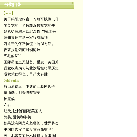
分类目录
【new】
· 关于揭阳虐狗案，习总可以做点什
· 赞美党的丰功伟绩及预祝党的牛一
· 题党徒涂鸦六四纪念馆 与樟木头
· 洋知青说主席一家很有精神
· 习近平为何不惊慌？与AI对话。
· 反要挟勒索而封锁海峡
· 五毛的KPI
· 国际霸凌皇又斩首。重发：美国并
· 我党权贵为何与爱泼斯坦暗黑历史
· 我党求仁得仁，早苗大狂胜
【old stuffs】
· 唐山通信五：中共的互联网IC卡
· 辛德勒，川普与黎智英
· 神魔战
· 左右
· 明天, 让我们都是美国人
· 赞美, 爱美和崇美
· 如果没有阿美利坚警长，世界将会
· 中国国家安全部反贪污腐败吗?
· 关于北京英文标示牌错误百出 闹