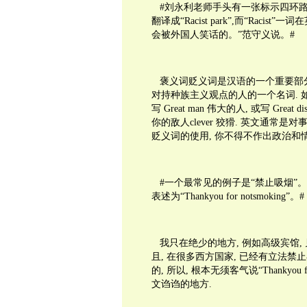
#刘永利老师手头有一张标示四环路
翻译成“Racist park”,而“Ra
会被外国人笑话的。”范守义说。#
褒义词贬义词是汉语的一个重要部分, 
对持种族主义观点的人的一个名词. 如
写 Great man 伟大的人, 或写 Grea
你的敌人clever 狡猾. 英文通常是
贬义词的使用, 你不得不作出政治和
#一个最常见的例子是“禁止吸烟”。在
表述为“Thankyou for notsmoking”。#
我只在绝少的地方, 例如高级宾馆, 见过“Thank
且, 在很多西方国家, 已经有立法禁
的, 所以, 根本无须客气说“Thankyou
文诌诌的地方.