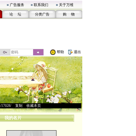
广告服务
联系我们
关于万维
论 坛
分类广告
购 物
帮助
退出
u/17028/
>
复制
>
收藏本页
我的名片