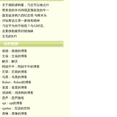
· 关于揭阳虐狗案，习总可以做点什
· 赞美党的丰功伟绩及预祝党的牛一
· 题党徒涂鸦六四纪念馆 与樟木头
· 洋知青说主席一家很有精神
· 习近平为何不惊慌？与AI对话。
· 反要挟勒索而封锁海峡
· 五毛的KPI
友好链接
· 彼德：彼德的博客
· 文庙：文庙的博客
· 解滨：解滨
· 阿妞不牛：阿妞不牛的博客
· 艺萌：艺萌的博客
· 马黑：马黑的博客
· Robert：Robert的博客
· 老度：老度的博客
· 润涛阎：润涛阎的博客
· 思芦：思芦随笔
· xpt：xpt的博客
· sparker：无语的空间
· 席琳：席琳的博客