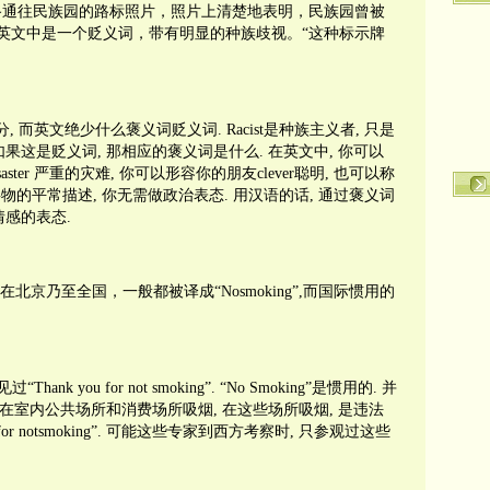
通往民族园的路标照片，照片上清楚地表明，民族园曾被
cist”一词在英文中是一个贬义词，带有明显的种族歧视。“这种标示牌
而英文绝少什么褒义词贬义词. Racist是种族主义者, 只是
果这是贬义词, 那相应的褒义词是什么. 在英文中, 你可以
t disaster 严重的灾难, 你可以形容你的朋友clever聪明, 也可以称
对事物的平常描述, 你无需做政治表态. 用汉语的话, 通过褒义词
情感的表态.
北京乃至全国，一般都被译成“Nosmoking”,而国际惯用的
 you for not smoking”. “No Smoking”是惯用的. 并
止在室内公共场所和消费场所吸烟, 在这些场所吸烟, 是违法
 for notsmoking”. 可能这些专家到西方考察时, 只参观过这些