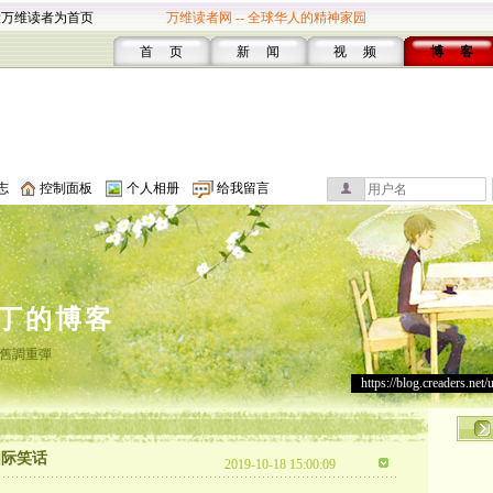
设万维读者为首页
万维读者网 -- 全球华人的精神家园
首 页
新 闻
视 频
博 客
志
控制面板
个人相册
给我留言
丁的博客
舊調重彈
https://blog.creaders.net/
国际笑话
2019-10-18 15:00:09