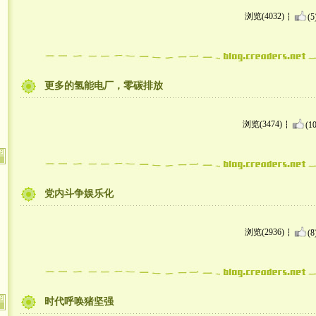
浏览(4032)
(5
更多的氢能电厂，零碳排放
浏览(3474)
(10
党内斗争娱乐化
浏览(2936)
(8
时代呼唤猪坚强