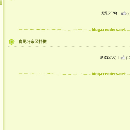
浏览(2926)
(7
喜见习帝又抖擞
浏览(5700)
(1