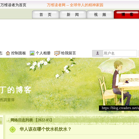
设万维读者为首页
万维读者网 -- 全球华人的精神家园
首 页
新 闻
视 频
博 客
志
控制面板
个人相册
给我留言
丁的博客
舊調重彈
https://blog.creaders.net/
网络日志列表 【2022-05】
华人该在哪个饮水机饮水？