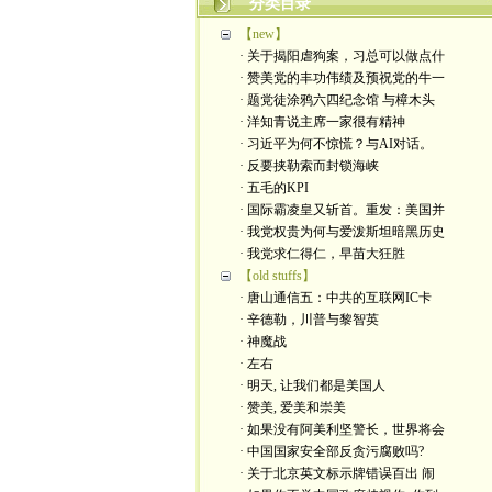
分类目录
【new】
· 关于揭阳虐狗案，习总可以做点什
· 赞美党的丰功伟绩及预祝党的牛一
· 题党徒涂鸦六四纪念馆 与樟木头
· 洋知青说主席一家很有精神
· 习近平为何不惊慌？与AI对话。
· 反要挟勒索而封锁海峡
· 五毛的KPI
· 国际霸凌皇又斩首。重发：美国并
· 我党权贵为何与爱泼斯坦暗黑历史
· 我党求仁得仁，早苗大狂胜
【old stuffs】
· 唐山通信五：中共的互联网IC卡
· 辛德勒，川普与黎智英
· 神魔战
· 左右
· 明天, 让我们都是美国人
· 赞美, 爱美和崇美
· 如果没有阿美利坚警长，世界将会
· 中国国家安全部反贪污腐败吗?
· 关于北京英文标示牌错误百出 闹