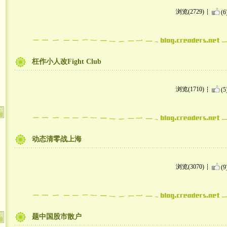
浏览(2729)
(6
枉作小人改Fight Club
浏览(1710)
(5
动态清零战上海
浏览(3070)
(9
题中国股市散户