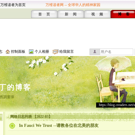
设万维读者为首页
万维读者网 -- 全球华人的精神家园
首 页
新 闻
视 频
博 客
志
控制面板
个人相册
给我留言
丁的博客
舊調重彈
https://blog.creaders.net/
网络日志列表 【2022-03】
In Fauci We Trust --请教各位在北美的朋友