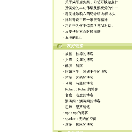
· 关于揭阳虐狗案，习总可以做点什
· 赞美党的丰功伟绩及预祝党的牛一
· 题党徒涂鸦六四纪念馆 与樟木头
· 洋知青说主席一家很有精神
· 习近平为何不惊慌？与AI对话。
· 反要挟勒索而封锁海峡
· 五毛的KPI
友好链接
· 彼德：彼德的博客
· 文庙：文庙的博客
· 解滨：解滨
· 阿妞不牛：阿妞不牛的博客
· 艺萌：艺萌的博客
· 马黑：马黑的博客
· Robert：Robert的博客
· 老度：老度的博客
· 润涛阎：润涛阎的博客
· 思芦：思芦随笔
· xpt：xpt的博客
· sparker：无语的空间
· 席琳：席琳的博客