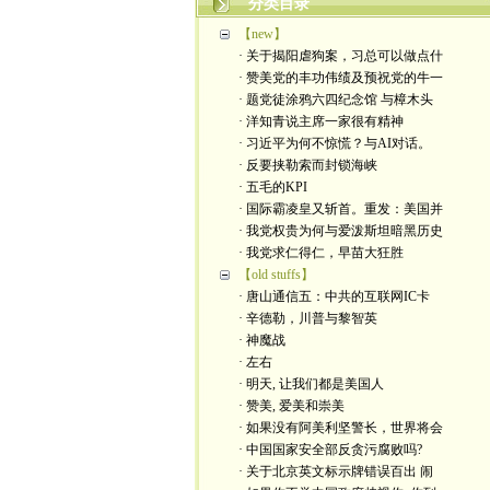
分类目录
【new】
· 关于揭阳虐狗案，习总可以做点什
· 赞美党的丰功伟绩及预祝党的牛一
· 题党徒涂鸦六四纪念馆 与樟木头
· 洋知青说主席一家很有精神
· 习近平为何不惊慌？与AI对话。
· 反要挟勒索而封锁海峡
· 五毛的KPI
· 国际霸凌皇又斩首。重发：美国并
· 我党权贵为何与爱泼斯坦暗黑历史
· 我党求仁得仁，早苗大狂胜
【old stuffs】
· 唐山通信五：中共的互联网IC卡
· 辛德勒，川普与黎智英
· 神魔战
· 左右
· 明天, 让我们都是美国人
· 赞美, 爱美和崇美
· 如果没有阿美利坚警长，世界将会
· 中国国家安全部反贪污腐败吗?
· 关于北京英文标示牌错误百出 闹