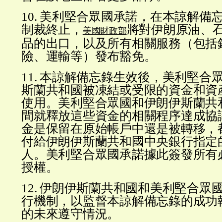
10. 美利堅合眾國承諾，在本諒解備
制裁終止，
將對伊朗原油、
美國財政部
品的出口，以及所有相關服務（包括
險、運輸等）發布豁免。
11. 本諒解備忘錄生效後，美利堅合
斯蘭共和國被凍結或受限的資金和資
使用。美利堅合眾國和伊朗伊斯蘭共
間就釋放這些資金的相關程序達成協
金是保留在原始帳戶中還是被轉移，
付給伊朗伊斯蘭共和國中央銀行指定
人。美利堅合眾國承諾據此簽發所有
授權。
12. 伊朗伊斯蘭共和國和美利堅合眾
行機制，以監督本諒解備忘錄的成功
的未來遵守情況。