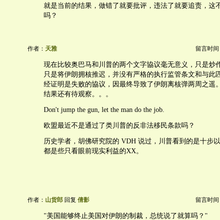
就是当前的结果，做错了就要批评，违法了就要追责，这
吗？
作者：
天雅
留言时间：20
现在比较奥巴马和川普的两个文字協议毫无意义，只是炒
只是将伊朗拥核推迟，并没有严格的执行监管条文和与此
经证明是失败的協议，因最终导致了伊朗离核弹两周之遥
结果还有待观察。。。
Don't jump the gun, let the man do the job.
欧盟最近不是通过了类川普的反非法移民条款吗？
历史学者，胡佛研究院的 VDH 说过，川普看到的是十步
都是些只看眼前现实利益的XX。
作者：
山货郎
回复
倩影
留言时间：20
"美国能够终止美国对伊朗的制裁，总统说了就算吗？"