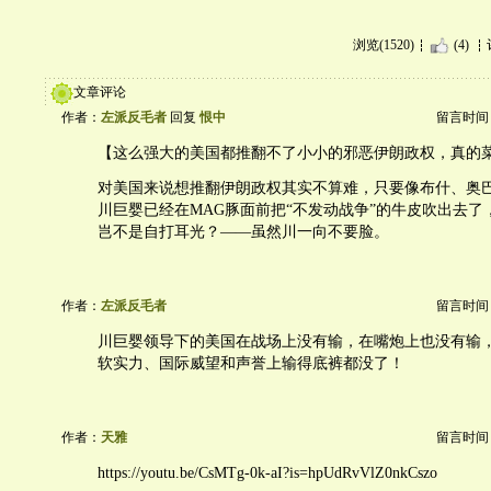
浏览(1520)
(4)
文章评论
作者：
左派反毛者
回复
恨中
留言时间：20
【这么强大的美国都推翻不了小小的邪恶伊朗政权，真的
对美国来说想推翻伊朗政权其实不算难，只要像布什、奥
川巨婴已经在MAG豚面前把“不发动战争”的牛皮吹出去了
岂不是自打耳光？——虽然川一向不要脸。
作者：
左派反毛者
留言时间：20
川巨婴领导下的美国在战场上没有输，在嘴炮上也没有输
软实力、国际威望和声誉上输得底裤都没了！
作者：
天雅
留言时间：20
https://youtu.be/CsMTg-0k-aI?is=hpUdRvVlZ0nkCszo