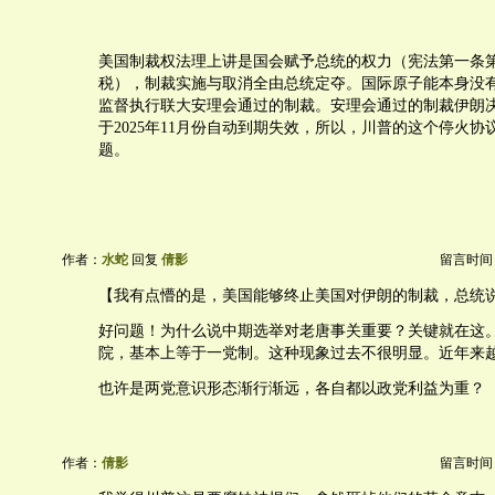
美国制裁权法理上讲是国会赋予总统的权力（宪法第一条
税），制裁实施与取消全由总统定夺。国际原子能本身没
监督执行联大安理会通过的制裁。安理会通过的制裁伊朗决议
于2025年11月份自动到期失效，所以，川普的这个停火
题。
作者：
水蛇
回复
倩影
留言时间：20
【我有点懵的是，美国能够终止美国对伊朗的制裁，总统
好问题！为什么说中期选举对老唐事关重要？关键就在这
院，基本上等于一党制。这种现象过去不很明显。近年来
也许是两党意识形态渐行渐远，各自都以政党利益为重？
作者：
倩影
留言时间：20