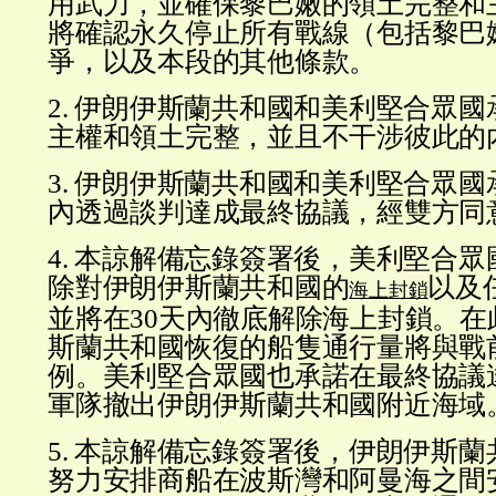
用武力，並確保黎巴嫩的領土完整和
將確認永久停止所有戰線（包括黎巴
爭，以及本段的其他條款。
2. 伊朗伊斯蘭共和國和美利堅合眾
主權和領土完整，並且不干涉彼此的
3. 伊朗伊斯蘭共和國和美利堅合眾國承
內透過談判達成最終協議，經雙方同
4. 本諒解備忘錄簽署後，美利堅合
除對伊朗伊斯蘭共和國的
以及
海上封鎖
並將在30天內徹底解除海上封鎖。在
斯蘭共和國恢復的船隻通行量將與戰
例。美利堅合眾國也承諾在最終協議達
軍隊撤出伊朗伊斯蘭共和國附近海域
5. 本諒解備忘錄簽署後，伊朗伊斯
努力安排商船在波斯灣和阿曼海之間