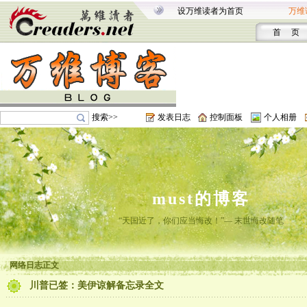
设万维读者为首页
万维
首 页
搜索>>
发表日志
控制面板
个人相册
must的博客
“天国近了，你们应当悔改！”— 末世悔改随笔
网络日志正文
川普已签：美伊谅解备忘录全文