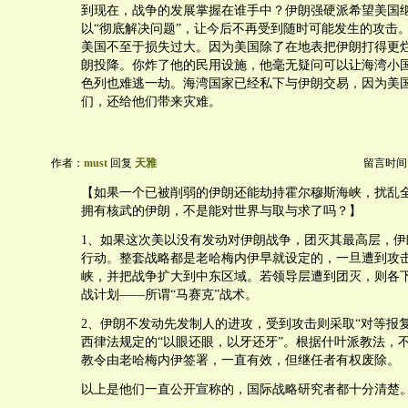
到现在，战争的发展掌握在谁手中？伊朗强硬派希望美国
以“彻底解决问题”，让今后不再受到随时可能发生的攻击
美国不至于损失过大。因为美国除了在地表把伊朗打得更
朗投降。你炸了他的民用设施，他毫无疑问可以让海湾小
色列也难逃一劫。海湾国家已经私下与伊朗交易，因为美
们，还给他们带来灾难。
作者：
must
回复
天雅
留言时间：20
【如果一个已被削弱的伊朗还能劫持霍尔穆斯海峡，扰乱
拥有核武的伊朗，不是能对世界与取与求了吗？】
1、如果这次美以没有发动对伊朗战争，团灭其最高层，伊
行动。整套战略都是老哈梅内伊早就设定的，一旦遭到攻
峡，并把战争扩大到中东区域。若领导层遭到团灭，则各
战计划——所谓“马赛克”战术。
2、伊朗不发动先发制人的进攻，受到攻击则采取“对等报
西律法规定的“以眼还眼，以牙还牙”。根据什叶派教法，
教令由老哈梅内伊签署，一直有效，但继任者有权废除。
以上是他们一直公开宣称的，国际战略研究者都十分清楚