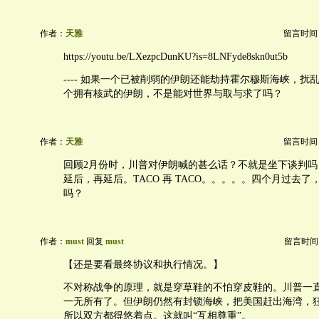
作者：
天雅
留言时间：20
https://youtu.be/LXezpcDunKU?is=8LNFyde8skn0ut5b
---- 如果一个已被削弱的伊朗还能劫持霍尔穆斯海峡，扰
个拥有核武的伊朗，不是能对世界与取与求了吗？
作者：
天雅
留言时间：20
回顾2月份时，川普对伊朗喊的甚么话？不就是坐下谈判吗
延后，再延后。TACO 再 TACO。。。。。四个月过去
吗？
作者：
must
回复
must
留言时间：20
【还是要看最终协议和执行情况。】
不对称战争的原理，就是穿草鞋的不怕穿皮鞋的。川普一
一无所有了。但伊朗仍然有封锁海峡，把美国赶出海湾，
所以双方都得悠着点。这就叫“互相尊重”。