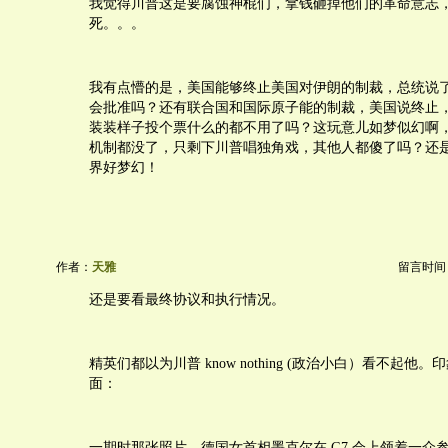
我觉得川普这是要腐蚀神棍们，拿钱砸掉他们的革命意志
死。。。
我有点懵的是，美国能够终止美国对伊朗的制裁，总统说
会批准吗？还有联合国和国际原子能的制裁，美国说终止
装装样子投个票什么的都不用了吗？这玩意儿如梦似幻啊
机制都没了，只剩下川普唱独角戏，其他人都傻了吗？还
界好梦幻！
作者：
天雅
留言时间：20
还是要看最终协议和执行情况。
精英们都以为川普 know nothing (政治小白）看不起他
面：
一期时那张照片，德国女首相墨克尔在 G7 会上领着一众