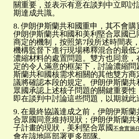
關重要，並表示有意在談判中立即討
期達成共識。
8. 伊朗伊斯蘭共和國重申，其不會
伊朗伊斯蘭共和國和美利堅合眾國已
商定的機制，按照第7段所述時間表
機構監督下進行現場稀釋混合的最低
濃縮材料的處置問題。雙方也同意，
定的令人滿意的框架下，討論濃縮問
斯蘭共和國核需求相關的其他雙方商
議將確認本段的規定。伊朗伊斯蘭共
眾國承認上述核子問題的關鍵重要性
即在談判中討論這些問題，以期就此
9. 在最終協議達成之前，伊朗伊斯
合眾國同意維持現狀；伊朗伊斯蘭共
子計畫的現狀，美利堅合眾國
不會實施
會在該地區部署更多部隊。