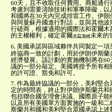
60天，且不收取任何費用。商船通行
考慮到需要清除技術和軍事障礙，以
和國將在30天內完成排雷工作。伊朗
與阿曼蘇丹國進行對話，並與其他波
行磋商，根據適用的國際法和霍爾木
的主權權利，確定霍爾
未來的
木茲海峽
6. 美國承諾與區域夥伴共同製定一項
終協商一致的計劃，用於伊朗伊斯蘭
經濟發展。該計劃的實施機制將在60
議的一部分敲定。美國將授予所有相
的許可證、豁免和許可。
7. 作為最終協議的一部分，美利堅
定的時間表，終止對伊朗伊斯蘭共和
包括聯合國安理會決議、國際原子能
以及所有美國單方面實施的一級和二
斯蘭共和國和美利堅合眾國承認上述