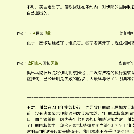
不对。美国退出了。但欧盟还在条约内，对伊朗的国际制
自己退出的。
作者：
must
回复
倩影
留言时间：20
似乎，应该是谁签字，谁负责。签字者离开了，现任相同
作者：
渔阳山人
回复
天雅
留言时间：20
奥巴马協议只是将伊朗拥核推迟，并没有严格的执行监管
益挂钩。已经证明是失败的協议，因最终导致了伊朗离核
============================================
不对。川普在2018年撕毁协议，才导致伊朗肆无忌惮发展
前，没有迹象显示伊朗违约发展核武器。“伊朗离核弹两周
口，而且很荒唐，因为去年七月轰炸伊朗核设施之后，川
了伊朗的核能力，怎么还能“离核弹两周之遥”呀？至于“
后的事”的说法只能去骗傻子。我们根本不在乎他怎么想、