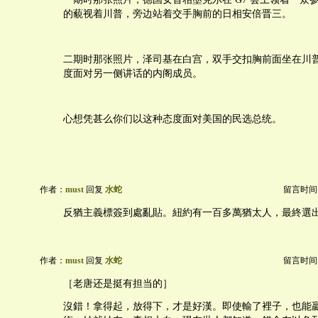
的藐视着川普，旁边站着交手胸前的日相安倍晋三。
二期时那张照片，泽司基在白宫，双手交扣胸前面坐在川
度面对另一侧讲话的内阁成员。
心想凭甚么你们以这种态度面对美国的民选总统。
作者：
must
回复
水蛇
留言时间：20
反猶主義標簽到處亂貼。紐約有一百多萬猶太人，最終選
作者：
must
回复
水蛇
留言时间：20
［老唐还是挺有担当的］
沒錯！拿得起，放得下，才是好漢。即使輸了裡子，也能