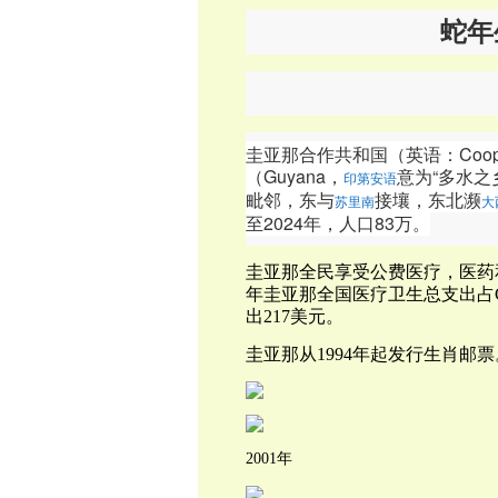
蛇年
圭亚那合作共和国（英语：Cooperat
（Guyana，
意为“多水之
印第安语
毗邻，东与
接壤，东北濒
苏里南
大
至2024年，人口83万。
圭亚那全民享受公费医疗，医药和
年圭亚那全国医疗卫生总支出占G
出217美元。
圭亚那从1994年起发行生肖邮票
2001年