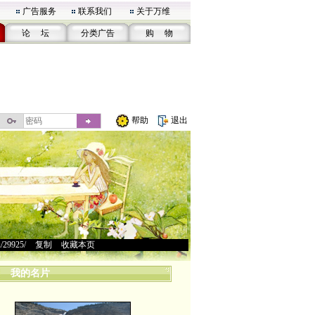
广告服务
联系我们
关于万维
论 坛
分类广告
购 物
帮助
退出
u/29925/
>
复制
>
收藏本页
我的名片