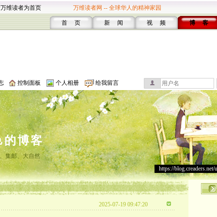
设万维读者为首页
万维读者网 -- 全球华人的精神家园
首 页
新 闻
视 频
博 客
志
控制面板
个人相册
给我留言
邑的博客
、集邮、大自然
https://blog.creaders.net/
2025-07-19 09:47:20