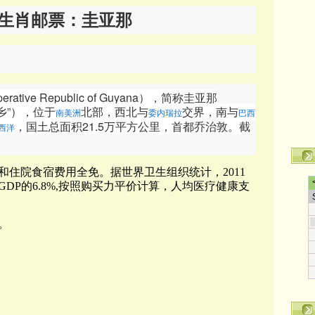
生肖邮票：圭亚那
ive Republic of Guyana），简称圭亚那
乡”），位于
北部，西北与
交界，南与
南美洲
委内瑞拉
巴西
，国土总面积21.5万平方公里，首都乔治敦。截
西洋
住院食宿费用全免。据世界卫生组织统计，2011
DP的6.8%,按照购买力平价计算，人均医疗健康支
。