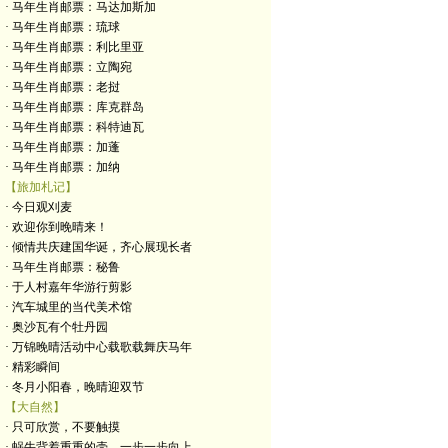
· 马年生肖邮票：马达加斯加
· 马年生肖邮票：琉球
· 马年生肖邮票：利比里亚
· 马年生肖邮票：立陶宛
· 马年生肖邮票：老挝
· 马年生肖邮票：库克群岛
· 马年生肖邮票：科特迪瓦
· 马年生肖邮票：加蓬
· 马年生肖邮票：加纳
【旅加札记】
· 今日观刈麦
· 欢迎你到晚晴来！
· 倾情共庆建国华诞，齐心展现长者
· 马年生肖邮票：秘鲁
· 于人村嘉年华游行剪影
· 汽车城里的当代美术馆
· 奥沙瓦有个牡丹园
· 万锦晚晴活动中心载歌载舞庆马年
· 精彩瞬间
· 冬月小阳春，晚晴迎双节
【大自然】
· 只可欣赏，不要触摸
· 蜗牛背着重重的壳，一步一步向上