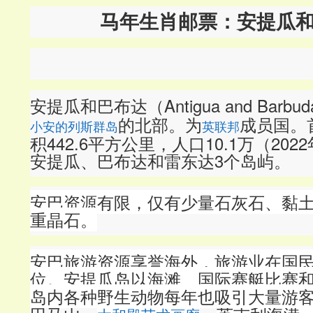
马年生肖邮票：安提瓜
安提瓜和巴布达（Antigua and Barb
的北部。为
成员国。
小安的列斯群岛
英联邦
积442.6平方公里，人口10.1万（20
安提瓜、巴布达和雷东达3个岛屿。
安巴资源有限，仅有少量石灰石、黏
重晶石。
安巴旅游资源享誉海外，
旅游业在国
位。安提瓜岛以海滩、国际赛艇比赛
岛内各种野生动物每年也吸引大量游