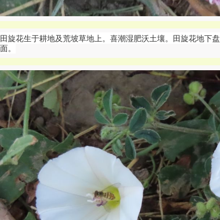
田旋花生于耕地及荒坡草地上。
喜潮湿肥沃土壤。
田旋花地下盘
面。