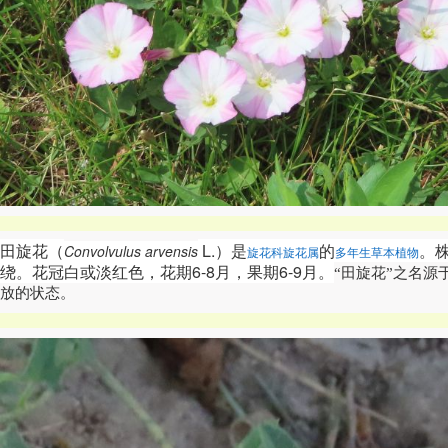
田旋花（
L.）是
的
。
Convolvulus arvensis
旋花科
旋花属
多年生草本植物
绕。花冠白或淡红色，花期6-8月，果期6-9月
。
“田旋花”之名
放的状态。