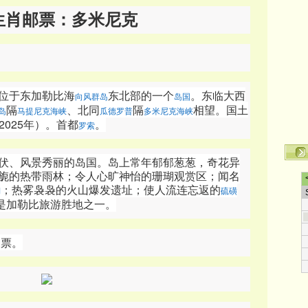
生肖邮票：多米尼克
位于东加勒比海
东北部的一个
。东临大西
向风群岛
岛国
隔
、北同
隔
相望。国土
岛
马提尼克海峡
瓜德罗普
多米尼克海峡
2025年）
。
首都
。
罗索
伏、风景秀丽的岛国。岛上常年郁郁葱葱，奇花异
旎的热带雨林；令人心旷神怡的珊瑚观赏区；闻名
；热雾袅袅的火山爆发遗址；使人流连忘返的
湖
硫磺
是加勒比旅游胜地之一。
邮票。