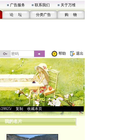
广告服务
联系我们
关于万维
论 坛
分类广告
购 物
帮助
退出
u/29925/
>
复制
>
收藏本页
我的名片