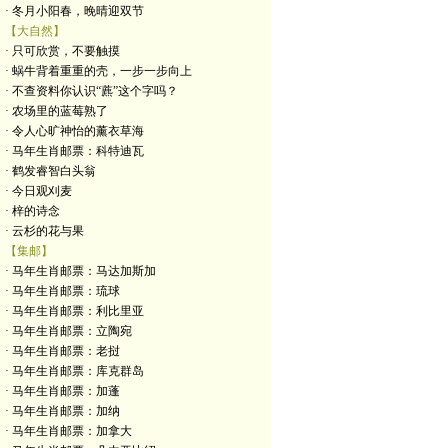
· 冬月小阳春，晚晴迎双节
【大自然】
· 只可欣赏，不要触摸
· 蜗牛背着重重的壳，一步一步向上
· 不查资料你认识“藨”这个字吗？
· 农场里的蓝莓熟了
· 令人心旷神怡的薰衣草海
· 马年生肖邮票：科特迪瓦
· 鹤发睿智白头翁
· 今日观刈麦
· 梓的诗念
· 云杉的花与果
【集邮】
· 马年生肖邮票：马达加斯加
· 马年生肖邮票：琉球
· 马年生肖邮票：利比里亚
· 马年生肖邮票：立陶宛
· 马年生肖邮票：老挝
· 马年生肖邮票：库克群岛
· 马年生肖邮票：加蓬
· 马年生肖邮票：加纳
· 马年生肖邮票：加拿大