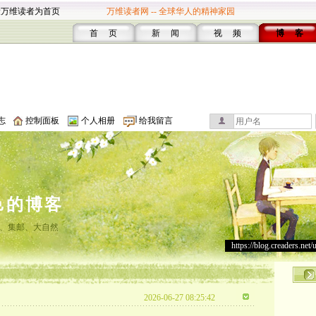
设万维读者为首页
万维读者网 -- 全球华人的精神家园
首 页
新 闻
视 频
博 客
志
控制面板
个人相册
给我留言
邑的博客
、集邮、大自然
https://blog.creaders.net/
2026-06-27 08:25:42