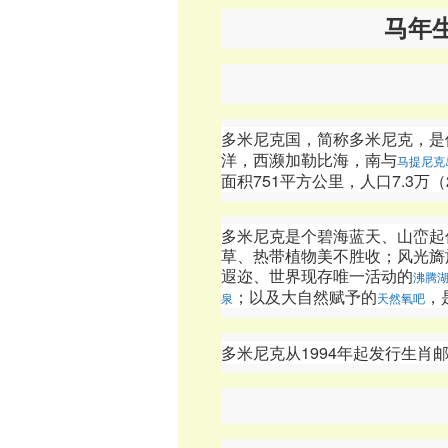
马年
多米尼克国，简称多米尼克，是
洋，西濒加勒比海，南与
马提尼克
面积751平方公里，人口7.3万（
多米尼克是个碧海蓝天、山峦起
草、热带植物美不胜收；风光旖
遐迩、世界现存唯一活动的
沸腾
；以及大自然赋予的
，
泉
天然氧吧
多米尼克从1994年起发行生肖