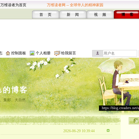
设万维读者为首页
万维读者网 -- 全球华人的精神家园
首 页
新 闻
视 频
博 客
志
控制面板
个人相册
给我留言
邑的博客
、集邮、大自然
https://blog.creaders.net/
2026-06-29 10:39:44