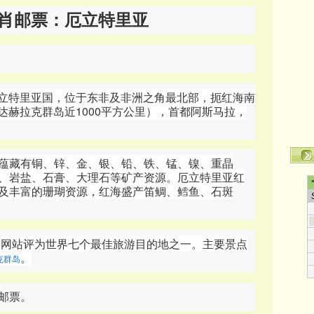
肖邮票：厄立特里亚
立特里亚国，位于东非及非洲之角最北部，扼红海南
括达赫拉克群岛近1000平方公里），首都阿斯马拉
，
蕴藏有铜、锌、金、银、铅、铁、锰、镍、重晶
、岩盐、石膏、大理石等矿产资源。厄立特里亚红
及丰富的珊瑚资源，红海盛产笛鲷、鳕鱼、石斑
旅游网站评为世界七个最佳旅游目的地之一。主要景点
。
克群岛
肖邮票。