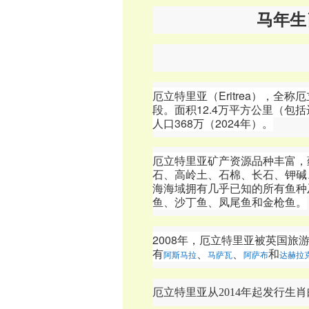
马年生
厄立特里亚（Eritrea）
，全称厄
段。面积12.4万平方公里（包
人口368万（2024年）。
厄立特里亚矿产资源品种丰富，
石、高岭土、石棉、长石、钾碱
海海域拥有几乎已知的所有鱼种
鱼、沙丁鱼、凤尾鱼和金枪鱼。
2008年，厄立特里亚被英国
有
、
、
和
阿斯马拉
马萨瓦
阿萨布
达赫拉
厄立特里亚从2014年起发行生