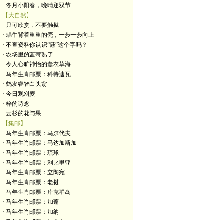
· 冬月小阳春，晚晴迎双节
【大自然】
· 只可欣赏，不要触摸
· 蜗牛背着重重的壳，一步一步向上
· 不查资料你认识“藨”这个字吗？
· 农场里的蓝莓熟了
· 令人心旷神怡的薰衣草海
· 马年生肖邮票：科特迪瓦
· 鹤发睿智白头翁
· 今日观刈麦
· 梓的诗念
· 云杉的花与果
【集邮】
· 马年生肖邮票：马尔代夫
· 马年生肖邮票：马达加斯加
· 马年生肖邮票：琉球
· 马年生肖邮票：利比里亚
· 马年生肖邮票：立陶宛
· 马年生肖邮票：老挝
· 马年生肖邮票：库克群岛
· 马年生肖邮票：加蓬
· 马年生肖邮票：加纳