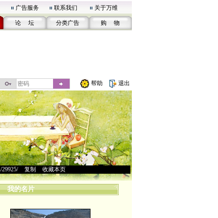
广告服务
联系我们
关于万维
论 坛
分类广告
购 物
帮助
退出
u/29925/
>
复制
>
收藏本页
我的名片