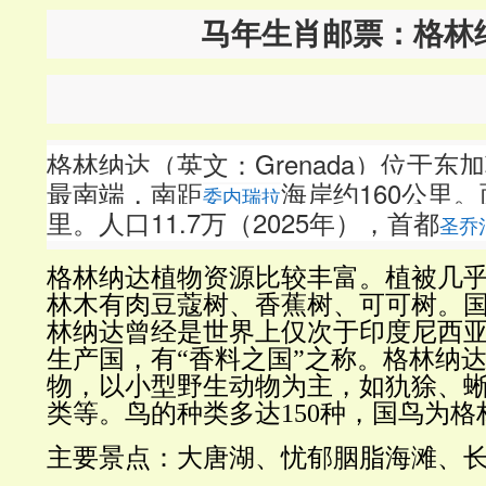
马年生肖邮票：格林
格林纳达（英文：Grenada）位于东
最南端，南距
海岸约160公里。
委内瑞拉
里。
人口11.7万（2025年）
，
首都
圣乔
格林纳达植物资源比较丰富。植被几
林木有肉豆蔻树、香蕉树、可可树。
林纳达曾经是世界上仅次于印度尼西
生产国，有“香料之国”之称。格林纳
物，以小型野生动物为主，如犰狳、
类等。鸟的种类多达150种，国鸟为格
大唐湖、忧郁胭脂海滩、
主要景点：