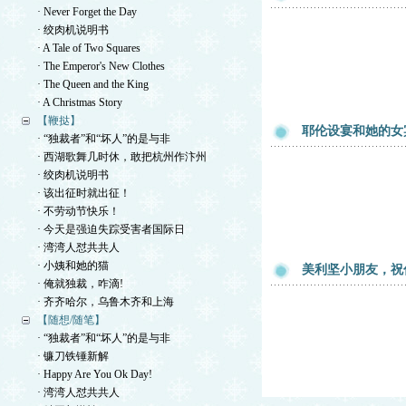
· Never Forget the Day
· 绞肉机说明书
· A Tale of Two Squares
· The Emperor's New Clothes
· The Queen and the King
· A Christmas Story
【鞭挞】
耶伦设宴和她的女
· “独裁者”和“坏人”的是与非
· 西湖歌舞几时休，敢把杭州作汴州
· 绞肉机说明书
· 该出征时就出征！
· 不劳动节快乐！
· 今天是强迫失踪受害者国际日
· 湾湾人怼共共人
· 小姨和她的猫
美利坚小朋友，祝
· 俺就独裁，咋滴!
· 齐齐哈尔，乌鲁木齐和上海
【随想/随笔】
· “独裁者”和“坏人”的是与非
· 镰刀铁锤新解
· Happy Are You Ok Day!
· 湾湾人怼共共人