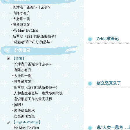
· 长津湖干圣诞节什么事？
· 有降才有升
· 大撒币一例
· 释放彭立发！
· We Must Be Clear
· 新军歌《我们的队伍要躺平》
Zelda求医记
· “独裁者”和“坏人”的是与非
分类目录
【转发】
· 长津湖干圣诞节什么事？
· 有降才有升
· 大撒币一例
· 释放彭立发！
赵立坚真乐了
· 新军歌《我们的队伍要躺平》
· 人和畜生谁更坏，泰戈尔如此说
· 意识形态工作的最高境界
· 抢啊！
· 谈谈福岛废水
· 官员训话农民
【English Writings】
说“人类一思考，
· We Must Be Clear