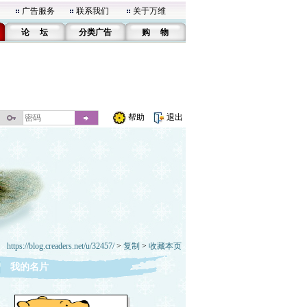
广告服务
联系我们
关于万维
论 坛
分类广告
购 物
帮助
退出
https://blog.creaders.net/u/32457/
>
复制
>
收藏本页
我的名片