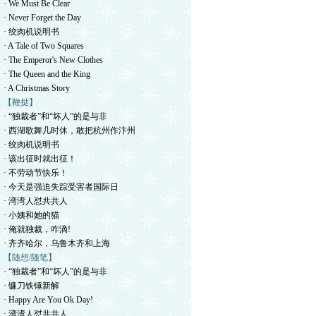
· We Must Be Clear
· Never Forget the Day
· 绞肉机说明书
· A Tale of Two Squares
· The Emperor's New Clothes
· The Queen and the King
· A Christmas Story
【鞭挞】
· “独裁者”和“坏人”的是与非
· 西湖歌舞几时休，敢把杭州作汴州
· 绞肉机说明书
· 该出征时就出征！
· 不劳动节快乐！
· 今天是强迫失踪受害者国际日
· 湾湾人怼共共人
· 小姨和她的猫
· 俺就独裁，咋滴!
· 齐齐哈尔，乌鲁木齐和上海
【随想/随笔】
· “独裁者”和“坏人”的是与非
· 镰刀铁锤新解
· Happy Are You Ok Day!
· 湾湾人怼共共人