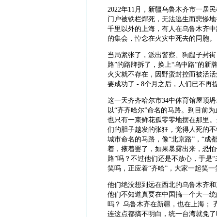
2022年11月，新疆乌鲁木齐市一
门户被铁栏焊死，无法逃生而悲惨地
千里以外的上海，有人在乌鲁木齐中
的集会，悼念在火灾中死去的同胞。
当局紧张了，派出警察、狗腿子封街
路”的路牌拆了，换上“乌中路”的新
火灾就不存在，因野蛮封控而被活活
要成功了 - 8个月之后，人们已不再提起
这一天齐齐哈尔市34中体育馆屋顶
以“齐齐哈尔”命名的马路。到目前
也只有一束鲜花孤零零地摆在那里。
们的胆子越发的张狂，觉得人死的不
城市命名的马路，像“北京路”，“成
着，掖着罢了，如果暴露出来，恐怕
路”吗？不过他们还是不放心，于是“
笑吗，正应着“齐哈”，大家一起笑一
他们绝没想到远在西北的乌鲁木齐和
他们不知道真要在中国搞一个大一统
吗？ 乌鲁木齐在新疆，也在上海； 
连这点都搞不明白，统一台湾就免了