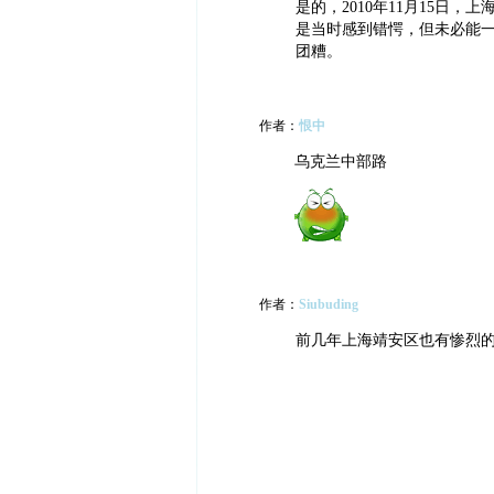
是的，2010年11月15日
是当时感到错愕，但未必能
团糟。
作者：
恨中
乌克兰中部路
作者：
Siubuding
前几年上海靖安区也有惨烈