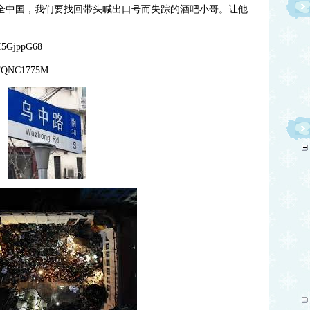
彻全中国，我们要找回带头喊出口号而失踪的酒吧小哥。让他
XI5GjppG68
RnFQNC1775M