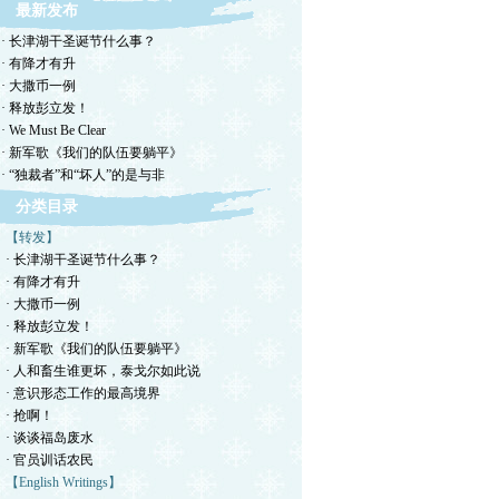
最新发布
· 长津湖干圣诞节什么事？
· 有降才有升
· 大撒币一例
· 释放彭立发！
· We Must Be Clear
· 新军歌《我们的队伍要躺平》
· “独裁者”和“坏人”的是与非
分类目录
【转发】
· 长津湖干圣诞节什么事？
· 有降才有升
· 大撒币一例
· 释放彭立发！
· 新军歌《我们的队伍要躺平》
· 人和畜生谁更坏，泰戈尔如此说
· 意识形态工作的最高境界
· 抢啊！
· 谈谈福岛废水
· 官员训话农民
【English Writings】