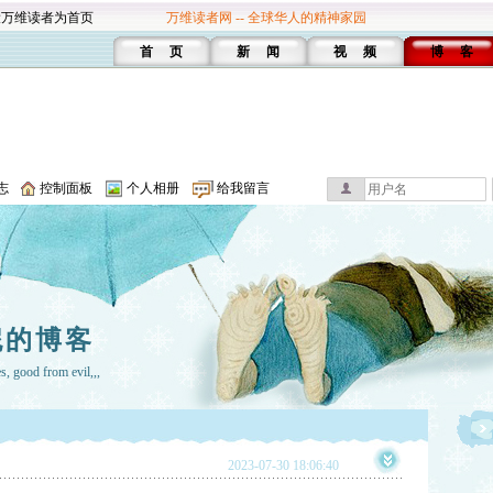
设万维读者为首页
万维读者网 -- 全球华人的精神家园
首 页
新 闻
视 频
博 客
志
控制面板
个人相册
给我留言
妮的博客
es, good from evil,,,
2023-07-30 18:06:40