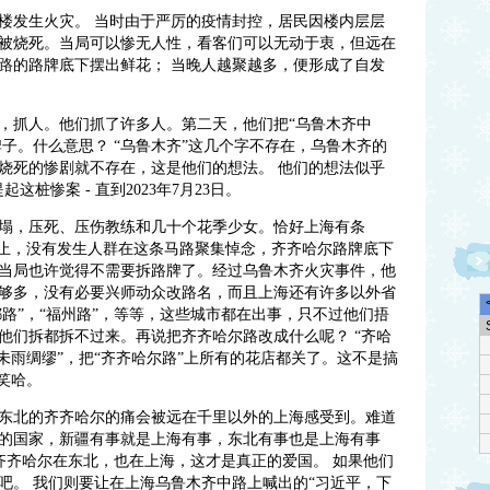
居民楼发生火灾。 当时由于严厉的疫情封控，居民因楼内层层
被烧死。当局可以惨无人性，看客们可以无动于衷，但远在
路的路牌底下摆出鲜花； 当晚人越聚越多，便形成了自发
，抓人。他们抓了许多人。第二天，他们把“乌鲁木齐中
牌子。什么意思？ “乌鲁木齐”这几个字不存在，乌鲁木齐的
烧死的惨剧就不存在，这是他们的想法。 他们的想法似乎
这桩惨案 - 直到2023年7月23日。
坍塌，压死、压伤教练和几十个花季少女。恰好上海有条
为止，没有发生人群在这条马路聚集悼念，齐齐哈尔路牌底下
当局也许觉得不需要拆路牌了。经过乌鲁木齐火灾事件，他
够多，没有必要兴师动众改路名，而且上海还有许多以外省
都路”，“福州路”，等等，这些城市都在出事，只不过他们捂
他们拆都拆不过来。再说把齐齐哈尔路改成什么呢？ “齐哈
未雨绸缪”，把“齐齐哈尔路”上所有的花店都关了。这不是搞
笑哈。
东北的齐齐哈尔的痛会被远在千里以外的上海感受到。难道
的国家，新疆有事就是上海有事，东北有事也是上海有事
齐齐哈尔在东北，也在上海，这才是真正的爱国。 如果他们
吧。 我们则要让在上海乌鲁木齐中路上喊出的“习近平，下