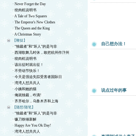
· Never Forget the Day
· 绞肉机说明书
· A Tale of Two Squares
· The Emperor's New Clothes
· The Queen and the King
· A Christmas Story
【鞭挞】
自己想办法！
· “独裁者”和“坏人”的是与非
· 西湖歌舞几时休，敢把杭州作汴州
· 绞肉机说明书
· 该出征时就出征！
· 不劳动节快乐！
· 今天是强迫失踪受害者国际日
· 湾湾人怼共共人
· 小姨和她的猫
说点过年的事
· 俺就独裁，咋滴!
· 齐齐哈尔，乌鲁木齐和上海
【随想/随笔】
· “独裁者”和“坏人”的是与非
· 镰刀铁锤新解
· Happy Are You Ok Day!
· 湾湾人怼共共人