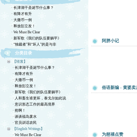
· 长津湖干圣诞节什么事？
· 有降才有升
· 大撒币一例
· 释放彭立发！
· We Must Be Clear
· 新军歌《我们的队伍要躺平》
阿胖小记
· “独裁者”和“坏人”的是与非
分类目录
【转发】
· 长津湖干圣诞节什么事？
· 有降才有升
· 大撒币一例
· 释放彭立发！
俗语新编 - 黄婆卖
· 新军歌《我们的队伍要躺平》
· 人和畜生谁更坏，泰戈尔如此说
· 意识形态工作的最高境界
· 抢啊！
· 谈谈福岛废水
· 官员训话农民
【English Writings】
为慈禧点赞
· We Must Be Clear