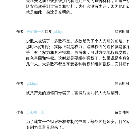
去延安之前都或多或少的看过共产党的宣传材料，知道一
延安虽然受到过审查和批判，为什么没有离开，因为他们
就是如此，前途是光明的。
作者：
开心每一天
回复
gskhgd
留言时间：20
少数人被骗了，多数不是。多数是为了个人光明的前途。
那时不好明说，实际上就是权力。追求权力的途径就是依
手，有了权力和各种特权。再后来，可以方便地权钱交换
红色基因和特权。这时就是要维护强权了。如果说是多数
几个人。大多数不都是享受各种特权和维护强权，安排后
作者：
gskhgd
留言时间：20
被共产党的虚假口号骗了，害得后面几代人无法翻身。
作者：
开心每一天
留言时间：20
为了建立一个彻底极权专制的中国，毅然奔赴延安。目的
专制力量富贵起来了。