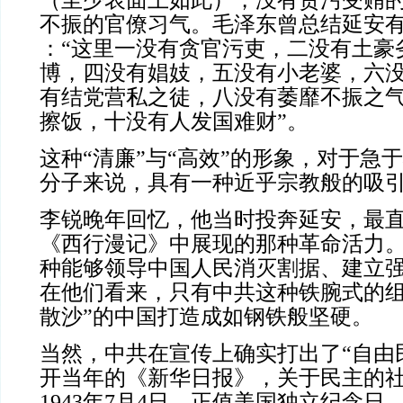
（至少表面上如此），没有贪污受贿
不振的官僚习气。毛泽东曾总结延安有
：“这里一没有贪官污吏，二没有土豪
博，四没有娼妓，五没有小老婆，六
有结党营私之徒，八没有萎靡不振之
擦饭，十没有人发国难财”。
这种“清廉”与“高效”的形象，对于急
分子来说，具有一种近乎宗教般的吸
李锐晚年回忆，他当时投奔延安，最
《西行漫记》中展现的那种革命活力
种能够领导中国人民消灭割据、建立
在他们看来，只有中共这种铁腕式的组
散沙”的中国打造成如钢铁般坚硬。
当然，中共在宣传上确实打出了“自由
开当年的《新华日报》，关于民主的
1943年7月4日，正值美国独立纪念