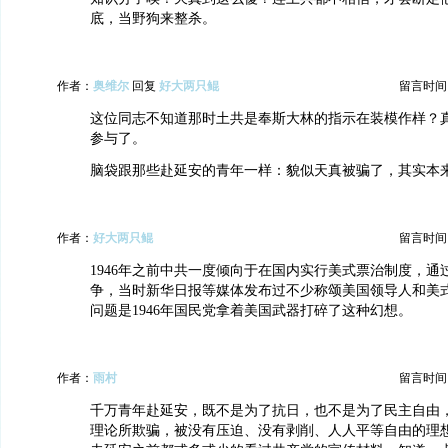
底，当野狗来整杀。
作者：
奥维尔
回复
好大两只鲲
留言时间：20
这位同志不知道那时土共是奉斯大林的指示在装模作样？
参与了。
脑袋跟那些赴延安的青年一样：貌似天真被骗了，其实本
作者：
好大两只鲲
留言时间：20
1946年之前中共一度倾向于在国内实行美式票治制度，通
争，当时新华日报等媒体发布过不少称颂美国领导人和美
问题是1946年国民党拿着美国武器打碎了这种幻想。
作者：
雨村
留言时间：20
千万青年赴延安，既不是为了抗日，也不是为了民主自由
理论所欺骗，被没有压迫、没有剥削、人人平等自由的理