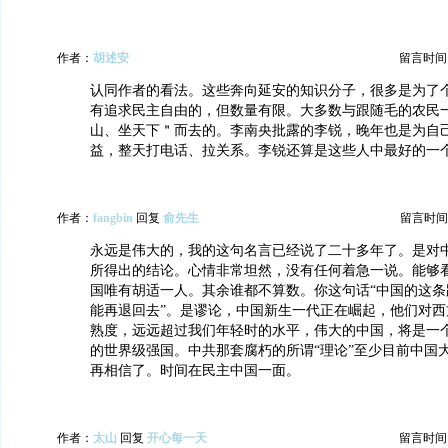
作者：
胡述安
留言时间：20
认同作者的看法。这些奔向延安的知识分子，很多是为了
有追求民主自由的，但数量有限。大多数与跟随毛的农民
山、坐天下＂而去的。李南央批露的李锐，晚年也是为自
益，整天打电话、拉关系。李锐还算是这些人中最好的一
作者：
fangbin
回复
俞先生
留言时间：20
永远是伟大的，我的这句名言已经说了二十多年了。是对
所得出的结论。心情非常坦然，没有任何着急一说。能够
国唯有胡适一人。其余谁都不算数。你这句话“中国的这条
能再退回去”。是谬论，中国新生一代正在崛起，他们对西
熟度，远远超过我们年轻时的水平，伟大的中国，将是一
的世界级强国。中共那套腐朽的所谓“理论”至少目前中国大
再相信了。时间在民主中国一面。
作者：
太山
回复
开心每一天
留言时间：20