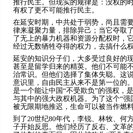
推行民主。但现实的规律是：没权的
有权了更不可能推行民主。
在延安时期，中共处于弱势，尚且需
律来凝聚力量，排除异己；当它夺取
了无上的暴力机器和资源分配权时，
经过无数牺牲夺得的权力，去搞什么
延安的知识分子们，大多受过良好的
甚至是留学归来的精英。他们不可能
治常识。但他们选择了集体失聪。这
意识里，自由民主从来不是第一位的
是一个能让中国“不受欺负”的强权，
与其中的强大政权机器。为了这个“强
被无限期地推迟，生命可以被当作燃
到了20世纪80年代，李锐、林牧、何
子开始反思。他们经历了反右、文革