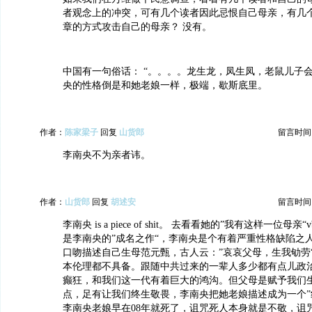
者观念上的冲突，可有几个读者因此忌恨自己母亲，有几
章的方式攻击自己的母亲？ 没有。
中国有一句俗话： “。。。。龙生龙，凤生凤，老鼠儿子会
央的性格倒是和她老娘一样，极端，歇斯底里。
作者：
陈家梁子
回复
山货郎
留言时间：20
李南央不为亲者讳。
作者：
山货郎
回复
胡述安
留言时间：20
李南央 is a piece of shit。 去看看她的”我有这样一位母亲
是李南央的”成名之作“，李南央是个有着严重性格缺陷之
口吻描述自己生母范元甄，古人云：”哀哀父母，生我劬劳
本伦理都不具备。跟随中共过来的一辈人多少都有点儿政
癫狂，和我们这一代有着巨大的鸿沟。但父母是赋予我们
点，足有让我们终生敬畏，李南央把她老娘描述成为一个”
李南央老娘早在08年就死了，诅咒死人本身就是不敬，诅