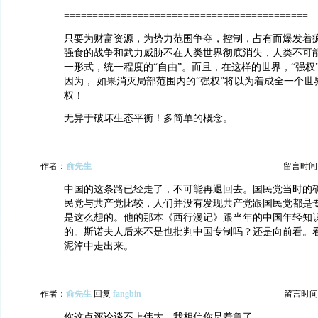
===========================================
只要为财富资源，为势力范围争夺，控制，占有而爆发着
强食的战争和武力威胁不在人类世界彻底消失，人类不可
一形式，统一程度的“自由”。而且，在这样的世界，“强权
因为， 如果消灭局部范围内的“强权”将以为着成全一个世
权！
无异于破坏生态平衡！多简单的概念。
作者：
俞先生
留言时间：20
中国的这条路已经走了，不可能再退回去。国民党当时的
民党与共产党比较，人们并没有发现共产党跟国民党都是
是这么想的。他的那本《西行漫记》跟当年的中国年轻知
的。斯诺夫人后来不是也批判中国专制吗？还是向前看。
泥淖中走出来。
作者：
俞先生
回复
fangbin
留言时间：20
你这点评论谈不上伟大。我相信你是着急了。