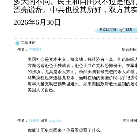
多大的不同。民主和自由只不过是他
漂亮说辞。中共也投其所好，双方其
2026年6月30日
浏览(3770)
(33)
文章评论
作者：
洋知青1
留言时间：20
美国社会是资本主义，搞金钱，搞经济有一套。但论鼓嚯
方面远远逊色于独裁者，逊色于共产党和恐怖份子。在军
的强项，尤其是杀人方面。虽然美国有最先进的杀人武器
马斯疯狂起来连婴儿都杀，当时在场的美国侨民几乎很少
每年大量支助巴勒斯坦难民。如果美国政府敢无差别的屠
美国人民自己。
作者：
俞先生
回复
fangbin
留言时间：20
你能让历史倒回来？你看看你写了什么。