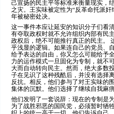
己宣扬的民主平等标准来衡量现实，
之灾。王实味被定性为“反革命托派奸细”
年被秘密处决。
这一事件本应让延安的知识分子们看
有夺取政权时就不允许组织内部有民
政权后，绝不可能推行真正的民主。 
乎浅显的逻辑。如果连自己的党员、
给予表达的自由，你又怎么可能给予
力的运作模式一旦固化为专制，就不
大而自动转向民主。然而，绝大多数
子在见识了这种残酷后，并没有选择
反抗。相反，他们参与了对王实味的
集体的沉默。他们选择了继续自我麻
他们发明了一套说辞：现在的专制是
为了战胜邪恶的国民党，必须暂时牺
织上的统一高于一切。他们告诉自己