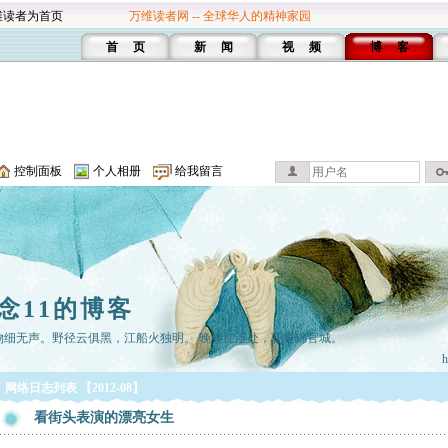
维读者为首页
万维读者网 -- 全球华人的精神家园
首 页
新 闻
视 频
博 客
控制面板
个人相册
给我留言
念11的博客
物细无声。野径云俱黑，江船火独明。 晚看红湿处，花重锦官城。
h
网络日志列表 【2012-08】
看街头表演的漂亮女生