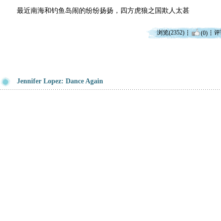
最近南海和钓鱼岛闹的纷纷扬扬，四方虎狼之国欺人太甚
浏览(2352)
评
(0)
Jennifer Lopez: Dance Again