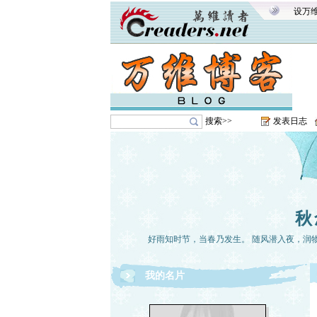
设万
搜索>>
发表日志
秋
好雨知时节，当春乃发生。 随风潜入夜，润
我的名片