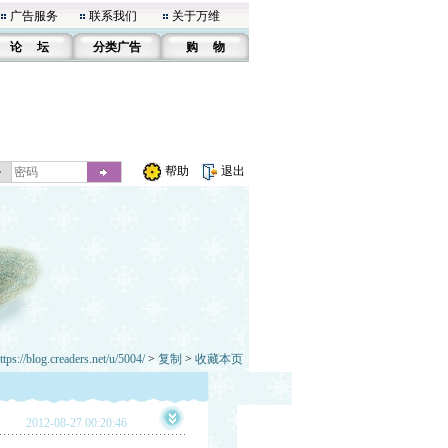
广告服务
联系我们
关于万维
论 坛
分类广告
购 物
帮助
退出
ttps://blog.creaders.net/u/5004/
>
复制
>
收藏本页
2012-08-27 00:20:46