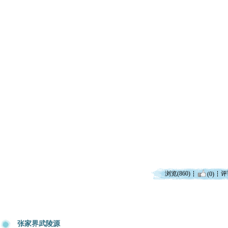
浏览(860)
评
(0)
张家界武陵源