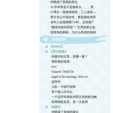
· 伊朗成了美国的睾丸
· AI:学术界是不是都有点。。。黑
· A!博文---惺惺惜惺惺，三人成伟—
· 西方关心中国女性，黄鼠狼给鸡拜
· 老年人也需要睡7小时，流传很广
· “颜革的组织骨架”+“文革的群众血
· 监狱来的妈妈，为什么死者的妈妈
分类目录
【deleted】
【英文歌曲】
· 你最好的文章，是哪一篇？
· 我和我的祖国
· love
· Amazed / Hold On
· angel of the morning / drive m
· 温哥华
· 儿歌：中国不投降
· 有个能人叫马云
· 一个温哥华朋友对郭文贵的政治解
· 利用唱歌反党，是一大发明
【感想】
· 伊朗成了美国的睾丸