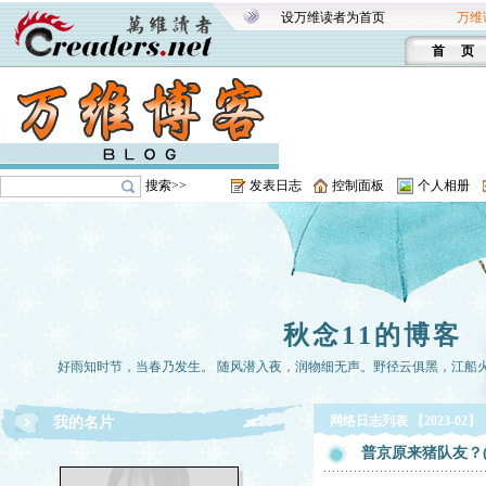
设万维读者为首页
万维
首 页
搜索>>
发表日志
控制面板
个人相册
秋念11的博客
好雨知时节，当春乃发生。 随风潜入夜，润物细无声。野径云俱黑，江船
网络日志列表 【2023-02】
我的名片
普京原来猪队友？(