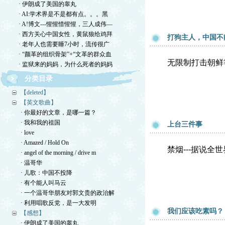
· 伊朗成了美国的睾丸
· AI:学术界是不是都有点。。。黑
· A!博文---惺惺惜惺惺，三人成伟—
· 西方关心中国女性，黄鼠狼给鸡拜
打狗主人，中国不
· 老年人也需要睡7小时，流传很广
· “颜革的组织骨架”+“文革的群众血
无限制打击朝鲜
· 监狱来的妈妈，为什么死者的妈妈
分类目录
【deleted】
【英文歌曲】
· 你最好的文章，是哪一篇？
· 我和我的祖国
上台三件事
· love
· Amazed / Hold On
禁烟---据说全
· angel of the morning / drive m
· 温哥华
· 儿歌：中国不投降
· 有个能人叫马云
· 一个温哥华朋友对郭文贵的政治解
· 利用唱歌反党，是一大发明
我们应该吃素吗？
【感想】
· 伊朗成了美国的睾丸