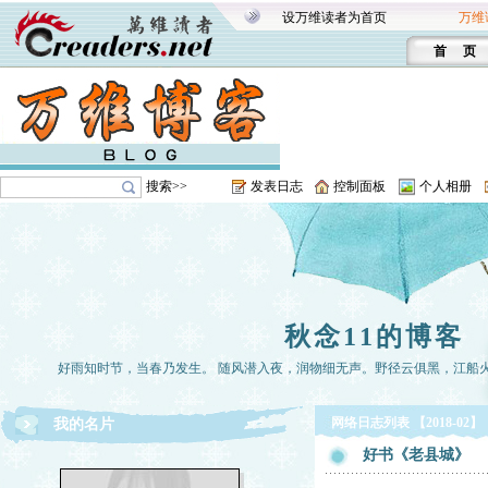
设万维读者为首页
万维
首 页
搜索>>
发表日志
控制面板
个人相册
秋念11的博客
好雨知时节，当春乃发生。 随风潜入夜，润物细无声。野径云俱黑，江船
网络日志列表 【2018-02】
我的名片
好书《老县城》