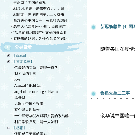
· 伊朗成了美国的睾丸
· AI:学术界是不是都有点。。。黑
· A!博文---惺惺惜惺惺，三人成伟—
· 西方关心中国女性，黄鼠狼给鸡拜
· 老年人也需要睡7小时，流传很广
新冠畅想曲 (4) 
· “颜革的组织骨架”+“文革的群众血
· 监狱来的妈妈，为什么死者的妈妈
分类目录
随着各国在疫情
【deleted】
【英文歌曲】
· 你最好的文章，是哪一篇？
· 我和我的祖国
· love
· Amazed / Hold On
· angel of the morning / drive m
鲁迅先生二三事
· 温哥华
· 儿歌：中国不投降
· 有个能人叫马云
余华说中国唯一
· 一个温哥华朋友对郭文贵的政治解
· 利用唱歌反党，是一大发明
【感想】
· 伊朗成了美国的睾丸