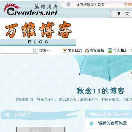
设万维读者为首页
万维
首 页
搜索>>
发表日志
控制面板
个人相册
秋念11的博客
好雨知时节，当春乃发生。 随风潜入夜，润物细无声。野径云俱黑，江船
网络日志列表 【2020-09】
我的名片
诡异的台海风云