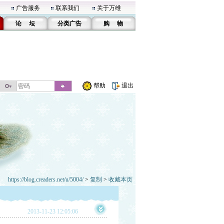
广告服务
联系我们
关于万维
论 坛
分类广告
购 物
帮助
退出
https://blog.creaders.net/u/5004/
>
复制
>
收藏本页
2013-11-23 12:05:06