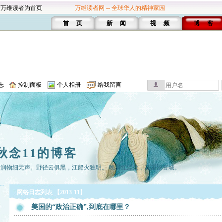
设万维读者为首页
万维读者网 -- 全球华人的精神家园
首 页
新 闻
视 频
博 客
志
控制面板
个人相册
给我留言
秋念11的博客
，润物细无声。野径云俱黑，江船火独明。 晚看红湿处，花重锦官城。
网络日志列表 【2013-11】
美国的“政治正确”,到底在哪里？