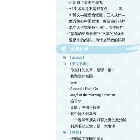
· 伊朗成了美国的睾丸
· AI:学术界是不是都有点。。。黑
· A!博文---惺惺惜惺惺，三人成伟—
· 西方关心中国女性，黄鼠狼给鸡拜
· 老年人也需要睡7小时，流传很广
· “颜革的组织骨架”+“文革的群众血
· 监狱来的妈妈，为什么死者的妈妈
分类目录
【deleted】
【英文歌曲】
· 你最好的文章，是哪一篇？
· 我和我的祖国
· love
· Amazed / Hold On
· angel of the morning / drive m
· 温哥华
· 儿歌：中国不投降
· 有个能人叫马云
· 一个温哥华朋友对郭文贵的政治解
· 利用唱歌反党，是一大发明
【感想】
· 伊朗成了美国的睾丸