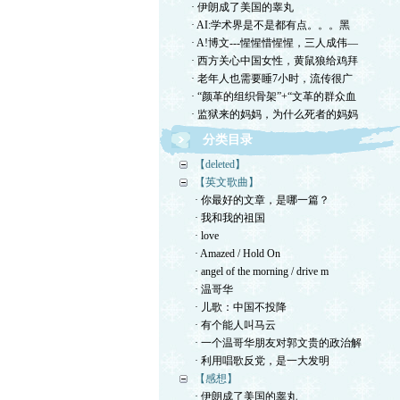
· 伊朗成了美国的睾丸
· AI:学术界是不是都有点。。。黑
· A!博文---惺惺惜惺惺，三人成伟—
· 西方关心中国女性，黄鼠狼给鸡拜
· 老年人也需要睡7小时，流传很广
· “颜革的组织骨架”+“文革的群众血
· 监狱来的妈妈，为什么死者的妈妈
分类目录
【deleted】
【英文歌曲】
· 你最好的文章，是哪一篇？
· 我和我的祖国
· love
· Amazed / Hold On
· angel of the morning / drive m
· 温哥华
· 儿歌：中国不投降
· 有个能人叫马云
· 一个温哥华朋友对郭文贵的政治解
· 利用唱歌反党，是一大发明
【感想】
· 伊朗成了美国的睾丸