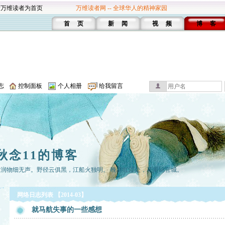
设万维读者为首页
万维读者网 -- 全球华人的精神家园
首 页
新 闻
视 频
博 客
志
控制面板
个人相册
给我留言
秋念11的博客
，润物细无声。野径云俱黑，江船火独明。 晚看红湿处，花重锦官城。
网络日志列表 【2014-03】
就马航失事的一些感想