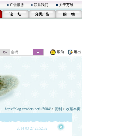
广告服务
联系我们
关于万维
论 坛
分类广告
购 物
帮助
退出
https://blog.creaders.net/u/5004/
>
复制
>
收藏本页
2014-03-27 23:52:32